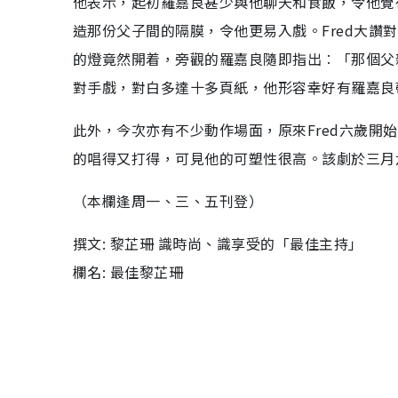
他表示，起初羅嘉良甚少與他聊天和食飯，令他覺
造那份父子間的隔膜，令他更易入戲。Fred大
的燈竟然開着，旁觀的羅嘉良隨即指出︰「那個父
對手戲，對白多達十多頁紙，他形容幸好有羅嘉良帶
此外，今次亦有不少動作場面，原來Fred六歲
的唱得又打得，可見他的可塑性很高。該劇於三月
（本欄逢周一、三、五刊登）
撰文: 黎芷珊 識時尚、識享受的「最佳主持」
欄名: 最佳黎芷珊