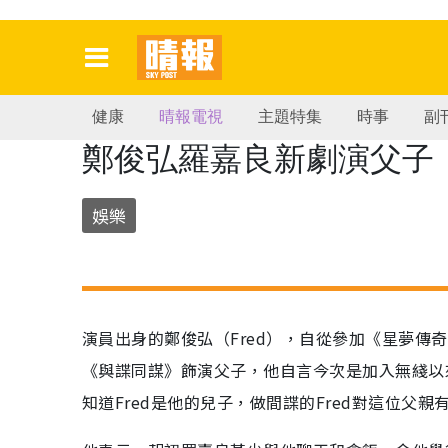
健康
晴報電視
主題特集
時事
副
鄭俊弘羅嘉良新劇演父子
娛樂
演員出身的鄭俊弘（Fred），自從參加《星夢
《與諜同謀》飾演父子，他自言今次是加入無綫以
知道Fred是他的兒子，做間諜的Fred對這位