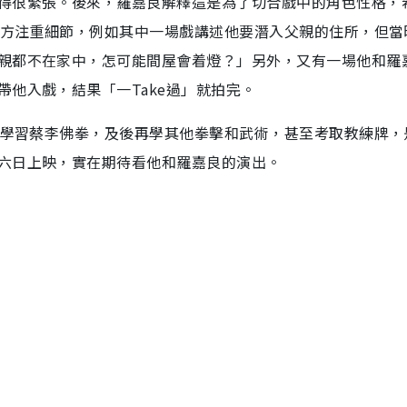
得很緊張。後來，羅嘉良解釋這是為了切合戲中的角色性格，
讚對方注重細節，例如其中一場戲講述他要潛入父親的住所，但當
親都不在家中，怎可能間屋會着燈？」另外，又有一場他和羅
他入戲，結果「一Take過」就拍完。
開始學習蔡李佛拳，及後再學其他拳擊和武術，甚至考取教練牌，
六日上映，實在期待看他和羅嘉良的演出。