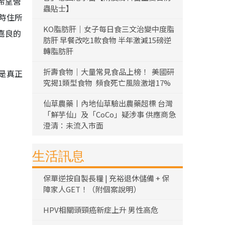
希望營
蟲貼士】
時住所
KO脂肪肝｜女子每日食三文治變中度脂
嘉良的
肪肝 早餐改吃1款食物 半年激減15磅逆
轉脂肪肝
折壽食物｜大量常見食品上榜！ 美國研
是真正
究揭1類型食物 頻食死亡風險激增17%
仙草農藥丨內地仙草驗出農藥超標 台灣
「鮮芋仙」及「CoCo」疑涉事 供應商急
澄清：未流入市面
生活訊息
保單逆按自製長糧 | 充裕退休儲備 + 保
障家人GET！（附個案說明）
HPV相關頭頸癌新症上升 男性高危