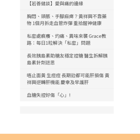
【若善健談】愛與痛的邊緣
胸悶、頭脹、手腳麻痺？黃祥興不靠藥
物 1個月拆走血管炸彈 重拾醒神健康
私密處痕癢、灼痛、異味來襲 Grace教
路：每日1粒解決「私密」問題
長效胰島素助糖友穩定控糖 醫生拆解胰
島素針劑迷思
唔止面黃 生痘痘 長期攰都可能肝損傷 黃
祥興逆轉肝機能 慶幸及早護肝
血糖失控好傷「心」!