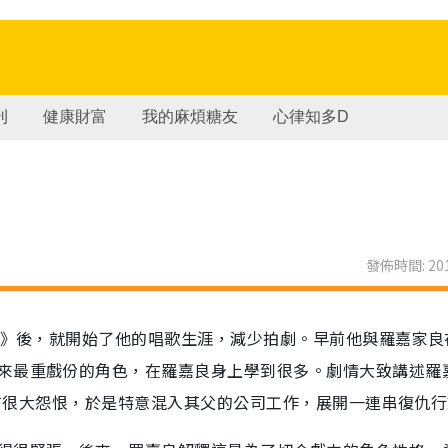
刊
健康財富
我的麻煩糖友
心律知多D
發佈時間: 201
傳奇》後，就開始了他的唱歌生涯，減少拍劇。早前他與羅嘉家良
來最重戲份的角色，在羅嘉良身上學到很多。劇情大致講述羅
父親有很大怨恨，於是特意混入其父的公司工作，展開一連串復仇