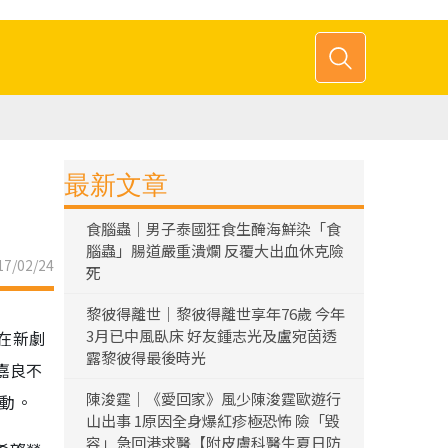
最新文章
食腦蟲｜男子泰國狂食生醃海鮮染「食
腦蟲」腸道嚴重潰爛 反覆大出血休克險
7/02/24
死
黎彼得離世｜黎彼得離世享年76歲 今年
3月已中風臥床 好友鍾志光及盧宛茵透
在新劇
露黎彼得最後時光
嘉良不
陳浚霆｜《愛回家》風少陳浚霆歐遊行
行動。
山出事 1原因全身爆紅疹極恐怖 險「毀
容」急回港求醫【附皮膚科醫生夏日防