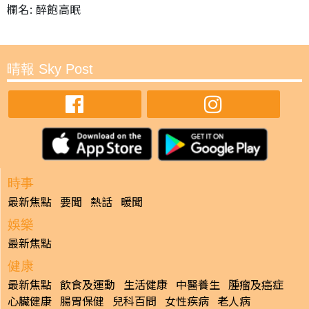
欄名: 醉飽高眠
晴報 Sky Post
時事
最新焦點
要聞
熱話
暖聞
娛樂
最新焦點
健康
最新焦點
飲食及運動
生活健康
中醫養生
腫瘤及癌症
心臟健康
腸胃保健
兒科百問
女性疾病
老人病