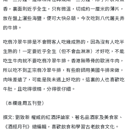
香，裏面則近乎全生，只有微溫，切成約一厘米的薄片，
放在盤上灑些海鹽，便可大快朵頤。今次吃到八代屠夫弄
的牛排。
吃翡冷翠牛排是不會問客人吃幾成熟的，因為沒有人吃半
生熟的！一定要近乎全生（但不會血淋淋）才好吃，不能
吃生牛肉就不要吃翡冷翠牛排。香港無帶骨的歐洲牛肉，
所以吃不到正宗翡冷翠牛排，有些廚師用美國牛排來做，
肉味差遠了，可能是我未遇上好吃的。這裏的人也喜歡吃
牛肚，且吃得很精，分得很仔細。
（本欄逢周五刊登）
撰文: 劉致新 權威的紅酒評論家、著名品酒家及美食家、
《酒經月刊》總編輯，喜歡飲食和學習古老飲食文化。