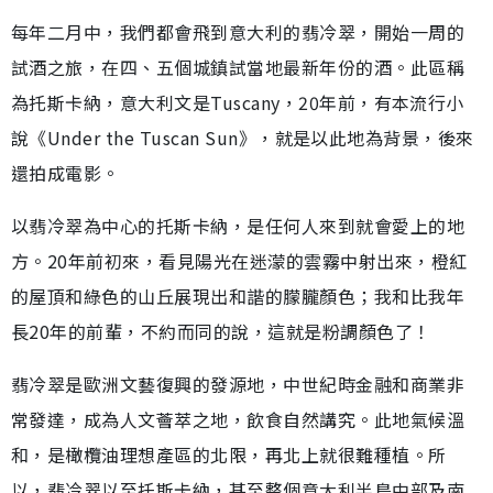
每年二月中，我們都會飛到意大利的翡冷翠，開始一周的
試酒之旅，在四、五個城鎮試當地最新年份的酒。此區稱
為托斯卡納，意大利文是Tuscany，20年前，有本流行小
說《Under the Tuscan Sun》，就是以此地為背景，後來
還拍成電影。
以翡冷翠為中心的托斯卡納，是任何人來到就會愛上的地
方。20年前初來，看見陽光在迷濛的雲霧中射出來，橙紅
的屋頂和綠色的山丘展現出和諧的朦朧顏色；我和比我年
長20年的前輩，不約而同的說，這就是粉調顏色了！
翡冷翠是歐洲文藝復興的發源地，中世紀時金融和商業非
常發達，成為人文薈萃之地，飲食自然講究。此地氣候溫
和，是橄欖油理想產區的北限，再北上就很難種植。所
以，翡冷翠以至托斯卡納，甚至整個意大利半島中部及南