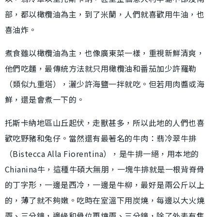
部，都以橄欖油為主，到了米蘭，人們就喜歡用牛油，也
喜油炸。
煮食雖以橄欖油為主，也像廣東菜一樣，重視新鮮清爽，
他們吃麵，最傳統方法就只用橄欖油和番茄加少許羅勒
（類似九重塔），灑少許海鹽一拌就吃。但若用肉醬或海
鮮，還是會煮一下的。
托斯卡納地區山丘起伏，走獸甚多，所以此地的人們也喜
歡吃野豬和兔仔。當然還有最著名的牛肉：翡冷翠牛排
（Bistecca Alla Fiorentina），是牛排一絕，用本地的
Chianina牛，這種牛碩大無朋，一塊牛排就是一根背脊骨
的丁字形，一邊是西冷，一邊是牛柳，最好是兩公斤以上
的，薄了就不夠嫩。吃時在室溫下用炭燒，每邊以大火燒
兩、三分鐘，邊緣和骨位再燒兩、三分鐘，除了外表有焦