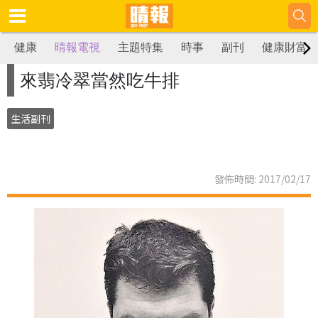
健康
晴報電視
主題特集
時事
副刊
健康財富
來翡冷翠當然吃牛排
生活副刊
發佈時間: 2017/02/17