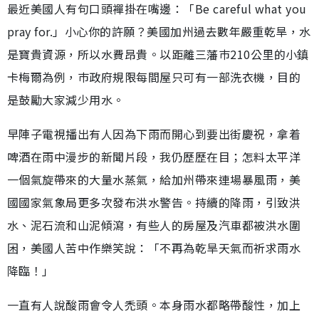
最近美國人有句口頭襌掛在嘴邊：「Be careful what you
pray for.」小心你的許願？美國加州過去數年嚴重乾旱，水
是寶貴資源，所以水費昂貴。以距離三藩巿210公里的小鎮
卡梅爾為例，巿政府規限每間屋只可有一部洗衣機，目的
是鼓勵大家減少用水。
早陣子電視播出有人因為下雨而開心到要出街慶祝，拿着
啤酒在雨中漫步的新聞片段，我仍歷歷在目；怎料太平洋
一個氣旋帶來的大量水蒸氣，給加州帶來連場暴風雨，美
國國家氣象局更多次發布洪水警告。持續的降雨，引致洪
水、泥石流和山泥傾瀉，有些人的房屋及汽車都被洪水圍
困，美國人苦中作樂笑說：「不再為乾旱天氣而祈求雨水
降臨！」
一直有人說酸雨會令人禿頭。本身雨水都略帶酸性，加上