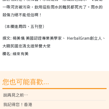
一帶河流被污染，飲用這些雨水的難民都死光了。雨水的
殺傷力絕不能低估啊！
（本欄逢周四、五刊登）
撰文: 楊美儀 美國認證專業美學家、 HerbalGram創立人、
大韓民國忠清北道榮譽大使
欄名: 緣來有美
您也可能喜歡...
說再見之前…
我記得您！香港