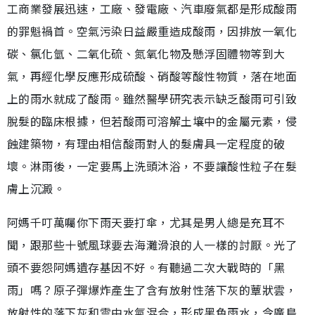
工商業發展迅速，工廠、發電廠、汽車廢氣都是形成酸雨
的罪魁禍首。空氣污染日益嚴重造成酸雨，因排放一氧化
碳、氯化氫、二氧化硫、氮氧化物及懸浮固體物等到大
氣，再經化學反應形成硫酸、硝酸等酸性物質，落在地面
上的雨水就成了酸雨。雖然醫學研究表示缺乏酸雨可引致
脫髮的臨床根據，但若酸雨可溶解土壤中的金屬元素，侵
蝕建築物，有理由相信酸雨對人的髮膚具一定程度的破
壞。淋雨後，一定要馬上洗頭沐浴，不要讓酸性粒子在髮
膚上沉澱。
阿媽千叮萬囑你下雨天要打傘，尤其是男人總是充耳不
聞，跟那些十號風球要去海灘滑浪的人一樣的討厭。光了
頭不要怨阿媽遺存基因不好。有聽過二次大戰時的「黑
雨」嗎？原子彈爆炸產生了含有放射性落下灰的蕈狀雲，
放射性的落下灰和雲中水氣混合，形成黑色雨水，令廣島