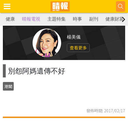
健康
晴報電視
主題特集
時事
副刊
健康財富
楊美儀
查看更多
別怨阿媽遺傳不好
港聞
發佈時間: 2017/02/17