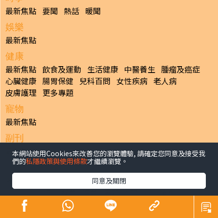
最新焦點
要聞
熱話
暖聞
娛樂
最新焦點
健康
最新焦點
飲食及運動
生活健康
中醫養生
腫瘤及癌症
心臟健康
腸胃保健
兒科百問
女性疾病
老人病
皮膚護理
更多專題
寵物
最新焦點
副刊
最新焦點
本網站使用Cookies來改善您的瀏覽體驗, 請確定您同意及接受我
們的
私隱政策與使用條款
才繼續瀏覽。
日報
揭頁版
港聞
財經/地產
中國/國際
娛樂
Healthy Life
同意及關閉
生活副刊
親子/教育
體育
專題/人物
昔日晴報
香港經濟日報版權所有©2026