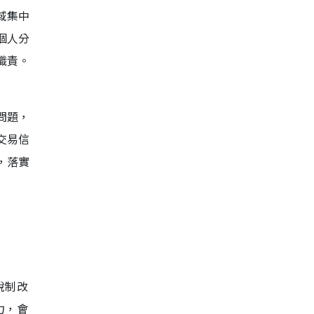
域集中
個人分
職責。
問題，
交易信
，落實
稅制改
力，會