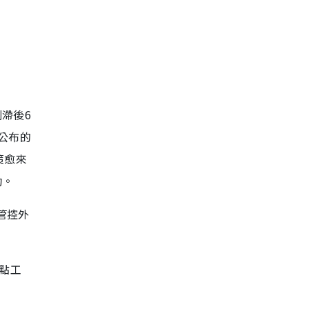
滯後6
公布的
策愈來
勁。
管控外
點工