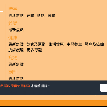
時事
最新焦點
要聞
熱話
暖聞
娛樂
最新焦點
健康
最新焦點
飲食及運動
生活健康
中醫養生
腫瘤及癌症
皮膚護理
更多專題
寵物
最新焦點
副刊
最新焦點
的
私隱政策與使用條款
才繼續瀏覽。
日報
揭頁版
港聞
財經/地產
中國/國際
娛樂
Healthy Life