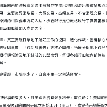
國範圍內的跨境資金流出形勢存在流出地區和流出渠道呈現區
果，主要從異常增長、大額交易、高頻交易、不合常理交易、
原則的相關要求為切入點，檢查銀行是否嚴格履行了真實審核
滙局將繼續加大處罰力度。
條，真正實現打擊地下錢莊工作的協同一體化作戰。圍繞核心
錢從哪裏來」「錢到哪裏去」等核心問題，拓展分析地下錢莊
銀行通報涉及地下錢莊的典型案例，督促各銀行加強內部管控
具。
會受壓，市場水少了，自會產生一定利淡影響。
但規模能有多大，對美國經濟有幾多利好，取決於：1.美國的
製造業所遇到的問題是成本開始上升（圖五），這會帶來通脹壓