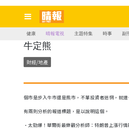
健康
晴報電視
主題特集
時事
副
牛定熊
財經/地產
個市是步入牛市還是熊市，不單投資者迷惘，就連
有兩則分析的報道標題，是以說明這個。
•太勁爆！華爾街最樂觀分析師：特朗普上漲行情