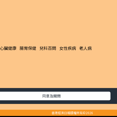
心臟健康
腸胃保健
兒科百問
女性疾病
老人病
同意及關閉
生活副刊
親子/教育
體育
專題/人物
昔日晴報
香港經濟日報版權所有©2026