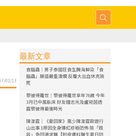
最新文章
食腦蟲｜男子泰國狂食生醃海鮮染「食
腦蟲」腸道嚴重潰爛 反覆大出血休克險
7/02/13
死
黎彼得離世｜黎彼得離世享年76歲 今年
3月已中風臥床 好友鍾志光及盧宛茵透
露黎彼得最後時光
陳浚霆｜《愛回家》風少陳浚霆歐遊行
山出事 1原因全身爆紅疹極恐怖 險「毀
容」急回港求醫【附皮膚科醫生夏日防