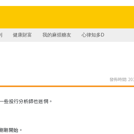
刊
健康財富
我的麻煩糖友
心律知多D
發佈時間: 201
一些投行分析師也迷惘。
剛剛開始。