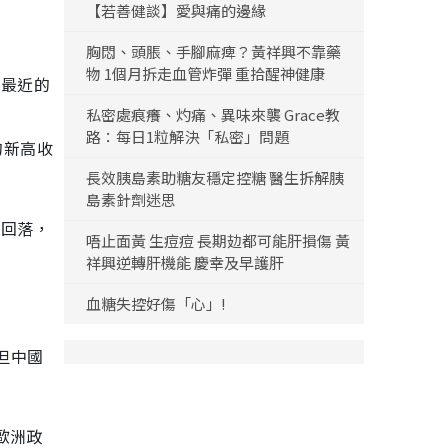
【若善健談】愛與痛的邊緣
胸悶、頭脹、手腳麻痺？黃祥興不靠藥
物 1個月拆走血管炸彈 重拾醒神健康
續最近的
。
私密處痕癢、灼痛、異味來襲 Grace教
路：每日1粒解決「私密」問題
的新高收
長效胰島素助糖友穩定控糖 醫生拆解胰
島素針劑迷思
市回落，
唔止面黃 生痘痘 長期攰都可能肝損傷 黃
祥興逆轉肝機能 慶幸及早護肝
血糖失控好傷「心」!
，但中國
歐洲政