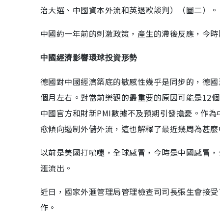
治大選、中國資本外流和英退歐談判）（圖二）。
中國約一年前的刺激政策，產生的滯後反應，今時
中國經濟影響環球投資形勢
德國對中國經濟築底的敏感性幾乎是同步的，德國
個月左右。對當前樂觀的最重要的原因可能是12
中國官方和財新PMI數據不及預期引發擔憂。作
愈傾向遏制外儲外流，這也解釋了最近幾周為甚麼
以前是美國打噴嚏，全球感冒，今時是中國感冒，
滙流出。
近日，國家外滙管理局管理檢查司司長張生會接受
作。