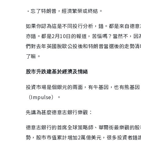
•忘了特朗普，經濟繁榮或終結。
如果你認為這是不同投行分析，錯。都是來自德意
亦錯。都是2月10日的報道，苦惱嗎？當然不，
們對去年英國脫歐公投後和特朗普當選後的走勢清
了嘛。
股市升跌建基於經濟及情緒
投資市場是個銀元的兩面，有牛基因，也有熊基因
（Impulse）。
先講為甚麼德意志銀行樂觀：
德意志銀行的首席全球策略師、華爾街最樂觀的股市分析
勢，股市市值累計增加2萬億美元，很多投資者錯