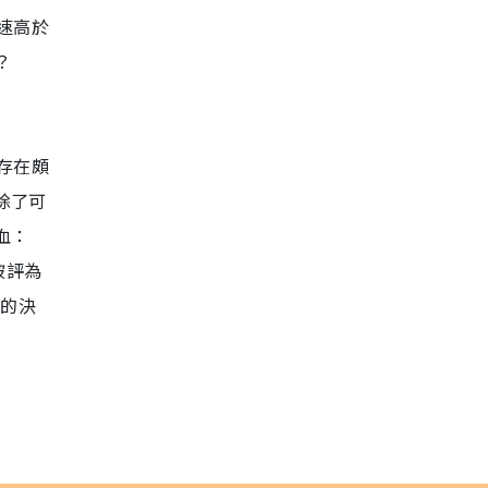
速高於
？
存在頗
除了可
血：
被評為
確的決