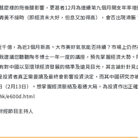
甚麼樣的拖後腿影響，更甚者12月為連續第九個月開支年率增
青黃不接時（即經濟未大好，但息又加得高），會否出現滯脹
近千億，為近3個月新高。大市美好氣氛能否持續？市場上仍然
我建議您聽聽陶冬博士一年一度的講座，預先掌握經濟大勢。
有對中國以至環球經濟發展的精準及遠見目光，其言論針針見
發表的研究是投資者真正需要讀及最終會影響投資決定，而其中國研究亦
今日（2月13日）。想掌握經濟脈絡及看通大局，為投資作出正
/e600d.html
台財經節目主持人