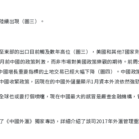
陸續出現（圖三）。
至東部的出口目前觸及數年高位（圖三），美國和其他7國家則
個月前中國的政策刺激，而非市場對美國政策樂觀的期待。前周
為中國增長重要指標的土地交易已經大幅下降（圖四）。中國政
中國收緊政策，因現在的中國外儲量顯示1月資本外流依然強
全球也或要打個噴嚏，現在中國最大的感冒是嚴查金融機構，
了《中國外滙》獨家專訪，詳細介紹了該司2017年外滙管理重