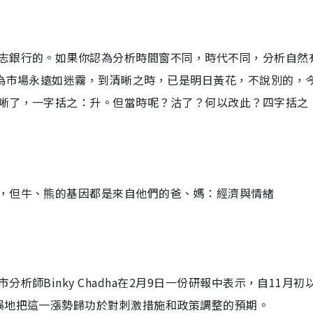
志銀行的。如果你認為分析時間窗不同，時代不同，分析自然
因為市場永遠如迷霧，到清晰之時，已是明日黃花，不說別的，
晰了，一字括之：升。但當時呢？沽了？何以改此？四字括之
，但牛、熊的基因都是來自他們的爸、媽：經濟與情緒
師Binky Chadha在2月9日一份研報中表示，自11月初
誤地把這一漲勢歸功於對刺激措施和政策調整的預期。