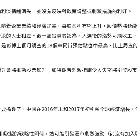
性的利淡情緒消失，並沒有反映對政策調整或刺激措施的利好。
並且隨着企業業績和經濟好轉，每股盈利有望上升，股價勢將延
市升看淡的人士相左。後一類投資者認為，大選後的漲勢可能收工
00點，是彭博上個月調查的18個華爾街預估點位中最高，比上周五
端看升會將推動股票攀升；如特朗普刺激措施令人失望將引發股
是時候要擔憂了，中國在2016年末和2017年初引領全球經濟增長
和歐盟的戰略性關係，這可能引發滙市劇烈波動（尚沒有加入