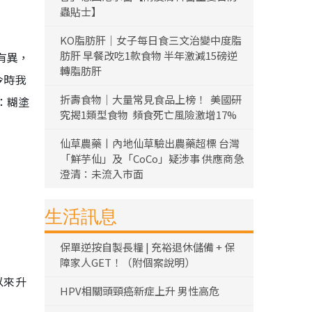
蟲貼士】
KO脂肪肝｜女子每日食三文治變中度脂
肪肝 早餐改吃1款食物 半年激減15磅逆
有異，
轉脂肪肝
今時我
折壽食物｜大量常見食品上榜！ 美國研
：糊塗
究揭1類型食物 頻食死亡風險激增17%
仙草農藥丨內地仙草驗出農藥超標 台灣
「鮮芋仙」及「CoCo」疑涉事 供應商急
澄清：未流入市面
生活訊息
保單逆按自製長糧 | 充裕退休儲備 + 保
障家人GET！（附個案說明）
以來升
HPV相關頭頸癌新症上升 男性高危