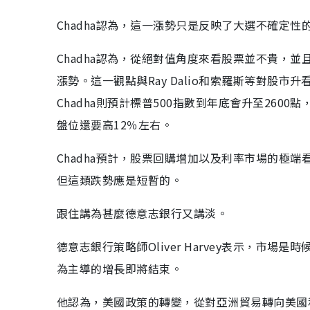
Chadha認為，這一漲勢只是反映了大選不確定
Chadha認為，從絕對值角度來看股票並不貴，
漲勢。這一觀點與Ray Dalio和索羅斯等對股
Chadha則預計標普500指數到年底會升至26
盤位還要高12％左右。
Chadha預計，股票回購增加以及利率市場的極
但這類跌勢應是短暫的。
跟住講為甚麼德意志銀行又講淡。
德意志銀行策略師Oliver Harvey表示，市場
為主導的增長即將結束。
他認為，美國政策的轉變，從對亞洲貿易轉向美國