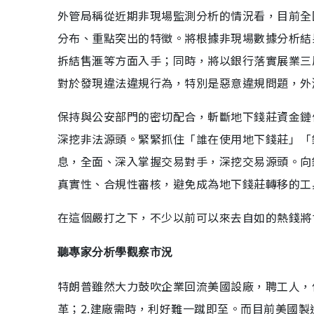
外管局稱從近期非現場監測分析的情況看，目前全
分布、重點突出的特徵。將根據非現場數據分析結
拆結售滙等方面入手；同時，將以銀行落實展業三
對於發現違法違規行為，特別是惡意違規問題，外
保持與公安部門的密切配合，斬斷地下錢莊資金鏈
深挖非法源頭。緊緊抓住「誰在使用地下錢莊」「
息，全面、深入掌握交易對手，深挖交易源頭。向
真實性、合規性審核，避免成為地下錢莊轉移的工
在這個嚴打之下，不少以前可以來去自如的熱錢將
聽專家分析學觀察市況
特朗普雖然大力鼓吹企業回流美國設廠，聘工人，
革；2.建廠需時，利好難一蹴即至。而目前美國