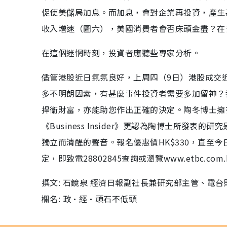
促使美儲局加息。而加息，會對企業再投資，產生
收入增速（圖六），美國消費者會否床頭金盡？在
在這個迷惘時刻，投資者應聽些專家分析。
儘管港股近日氣氛良好，上周四（9日）港股成交
多不明朗因素，有甚麼事件投資者需要多加留神？
捍衞財富，亦能助您作出正確的決定。陶冬博士擁
《Business Insider》更認為陶博士所
獨立而清醒的聲音。報名優惠價HK$330，直至
定，即致電28802845查詢或瀏覽www.etbc.com.hk
撰文: 石鏡泉 經濟日報副社長兼研究部主管、電
欄名: 政•經•頑石不低頭