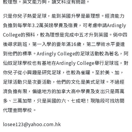
較理想。英文能力夠，讀文科沒有問題。
只是你兒子熱愛足球，能到英國升學是最理想。經濟能力
負擔到每學年3.2萬英鎊學費及宿費，可考慮申請Ardingly
College的預科，較為理想是完成中五才升到英國。倘中四
後尋求跳班，第一入學的要年滿16歲，第二學術水平要達
到他們的標準。Ardingly College的足球活動較為著名，阿
仙奴足球學校也有基地在Ardingly College舉行足球班，對
你兒子從小興趣是研究足球，也較為雀躍。至於美、加，
足球活動只是次要活動，他們的文化是美式足球。不過經
濟負擔有限，偏遠地方的加拿大高中學費及支出只是兩萬
多、三萬加幣，只是英國的六、七成吧！現階段可找坊間
代理查問學校。
losee123@yahoo.com.hk