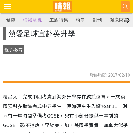
健康
晴報電視
主題特集
時事
副刊
健康財富
熱愛足球宜赴英升學
親子/教育
發佈時間: 2017/02/10
覆呂太︰完成中四考慮到海外升學存在尷尬位置，一來英
國預科多取錄完成中五學生，假如硬生生入讀Year 11，則
只有一年時間準備考GCSE，只有小部分提供一年制的
GCSE，恐不適應。至於美、加，美國學費貴，加拿大似乎