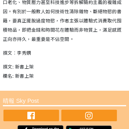
口老化、物質壓力甚至科技進步等拆解簡約主義的複雜成
因。有別於一般教人如何技術性清除雜物、斷絕物慾的書
籍，要真正擺脫過度物慾，作者主張以體驗式消費取代囤
積物品，即把金錢和時間花在體驗而非物質上，滿足感既
正向亦持久，最重要是不佔空間。
撰文︰李秀嫻
撰文: 新書上架
欄名: 新書上架
晴報 Sky Post