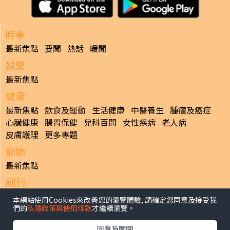
時事
最新焦點
要聞
熱話
暖聞
娛樂
最新焦點
健康
最新焦點
飲食及運動
生活健康
中醫養生
腫瘤及癌症
心臟健康
腸胃保健
兒科百問
女性疾病
老人病
皮膚護理
更多專題
寵物
最新焦點
副刊
最新焦點
本網站使用Cookies來改善您的瀏覽體驗, 請確定您同意及接受我
們的
私隱政策與使用條款
才繼續瀏覽。
日報
揭頁版
港聞
財經/地產
中國/國際
娛樂
Healthy Life
同意及關閉