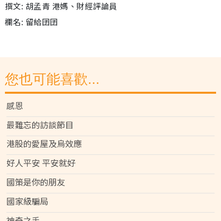
撰文: 胡孟青 港媽、財經評論員
欄名: 留給囝囝
您也可能喜歡...
感恩
最難忘的訪談節目
港股的愛屋及烏效應
好人平安 平安就好
國策是你的朋友
國家級騙局
神奇之手