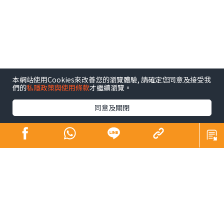
本網站使用Cookies來改善您的瀏覽體驗, 請確定您同意及接受我
們的
私隱政策與使用條款
才繼續瀏覽。
同意及關閉
人生路上，每個人都是過客，生命中能擦肩而過或有一面
之緣，也是一場緣份，更何況是能成為家人密友同事，往
往也要幾生始能修成，要珍惜。最有印象的《Money
Cafe》嘉賓，要數中原地產施老闆。2008年雷曼爆煲，樓
價即瀉了數月，直至美國行QE大開印鈔機放水，當年施老
闆在節目中曾以「冰河時期」4字形容本地樓市，小妹即在
熒幕前「食住上」，向其訴說現實中自己卻剛剛換了樓，