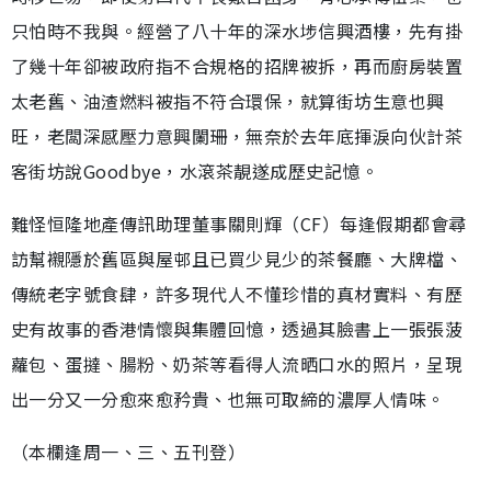
只怕時不我與。經營了八十年的深水埗信興酒樓，先有掛
了幾十年卻被政府指不合規格的招牌被拆，再而廚房裝置
太老舊、油渣燃料被指不符合環保，就算街坊生意也興
旺，老闆深感壓力意興闌珊，無奈於去年底揮淚向伙計茶
客街坊說Goodbye，水滾茶靚遂成歷史記憶。
難怪恒隆地產傳訊助理董事關則輝（CF）每逢假期都會尋
訪幫襯隱於舊區與屋邨且已買少見少的茶餐廳、大牌檔、
傳統老字號食肆，許多現代人不懂珍惜的真材實料、有歷
史有故事的香港情懷與集體回憶，透過其臉書上一張張菠
蘿包、蛋撻、腸粉、奶茶等看得人流晒口水的照片，呈現
出一分又一分愈來愈矜貴、也無可取締的濃厚人情味。
（本欄逢周一、三、五刊登）