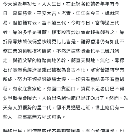
今天適逢年初七，人人生日，在此祝各位讀者年年有今
日，萬事勝意，平安大吉。老實，年年有今日，講就容
易，但俗語有云，富不過三代，今時今日，富得過三代
者，靠的多半是祖蔭，樓市股市炒炒賣賣錢揾錢有之，靠
拆骨靠炒殼伎倆揾快錢更比比皆是。難得香港仍有如此不
務正業的偷雞摸狗機遇，不然連這些資金也早已雞飛狗
走，與祖父輩的腳踏實地苦幹，簡直天與地。無他，靠揼
石仔實體舊經濟揾錢已被視為食古不化，寒窗苦讀待學有
所成、努力不懈揾錢被譏太慢，一切只看重結果不看重過
程，有家底靠家底，有面口靠面口，資質不足者仍巴不得
要爭取機會曝光，人怕出名豬怕肥已是好Out了。然而，先
天有人脈優勢的星二代，卻不見通通走紅，世上總仍有一
些人一些事毫無方程式可循。
時移世易，即使第四代不畏艱苦困身，有心承傳祖業，也