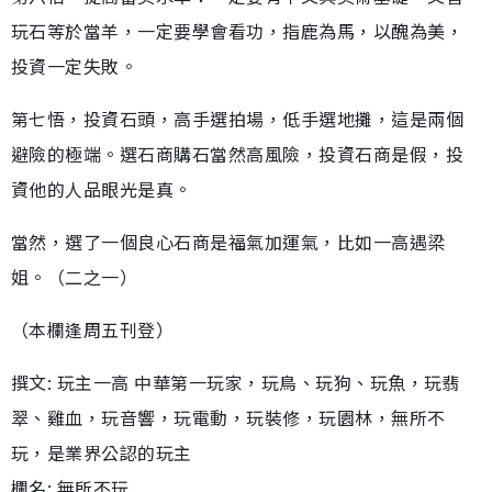
玩石等於當羊，一定要學會看功，指鹿為馬，以醜為美，
投資一定失敗。
第七悟，投資石頭，高手選拍場，低手選地攤，這是兩個
避險的極端。選石商購石當然高風險，投資石商是假，投
資他的人品眼光是真。
當然，選了一個良心石商是福氣加運氣，比如一高遇梁
姐。（二之一）
（本欄逢周五刊登）
撰文: 玩主一高 中華第一玩家，玩鳥、玩狗、玩魚，玩翡
翠、雞血，玩音響，玩電動，玩裝修，玩園林，無所不
玩，是業界公認的玩主
欄名: 無所不玩