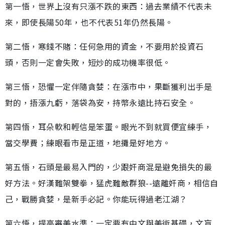
第一悟，世界上沒有只漲不跌的東西：過去業績不代表未
來，即使長陽50年，也不代表51年仍然長陽。
第二悟，寒錢不賭：任何急用的資金，不要用於投資石
頭，否則一定會失敗，短炒的成功機率很低。
第三悟，恐懼一定伴隨貪婪：在漲市中，果斷獲利出手是
對的，捂漲九虧，落袋為安，持幣永遠比持石安全。
第四悟，耳朵軟和輕信是笨蛋。眼光不到就買便宜練手，
當交學費；練眼看市是正道，地攤是好地方。
第五悟，石頭是最易入門的，少跟奸商混是避免損失的最
好方法。好漢難架雙拳，猛虎難敵群狼--遠離奸商，相信自
己，戰勝貪婪，是新手必記。你能玩得過老江湖？
第六悟，提高審美水準：一定要有中文與美術基礎，文盲