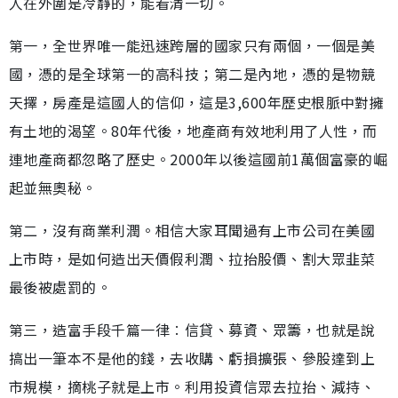
人在外圍是冷靜的，能看清一切。
第一，全世界唯一能迅速跨層的國家只有兩個，一個是美
國，憑的是全球第一的高科技；第二是內地，憑的是物競
天擇，房產是這國人的信仰，這是3,600年歷史根脈中對擁
有土地的渴望。80年代後，地產商有效地利用了人性，而
連地產商都忽略了歷史。2000年以後這國前1萬個富豪的崛
起並無奧秘。
第二，沒有商業利潤。相信大家耳聞過有上市公司在美國
上市時，是如何造出天價假利潤、拉抬股價、割大眾韭菜
最後被處罰的。
第三，造富手段千篇一律︰信貸、募資、眾籌，也就是說
搞出一筆本不是他的錢，去收購、虧損擴張、參股達到上
市規模，摘桃子就是上市。利用投資信眾去拉抬、減持、