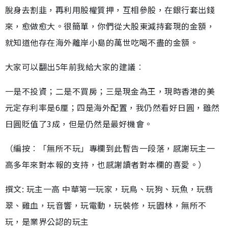
脫身去割韭，再利用股權質押，互相參股，在銀行套出錢
來，愈做愈大。很簡單，你們從大股東減持套現的金額，
就知道他存在海外離岸小島的萬世吃喝不盡的金額。
大家可以翻出5年前我給大家的建議︰
一是不投資；二是不買房；三是現金為王，現時香港的美
元定存利率是6厘；四是海外配置，我仍然看好日圓，雖然
日圓貶值了3成，但是仍然是最好機會。
（編按︰「無所不玩」專欄到此暫告一段落，感謝玩主一
高多年來對本報的支持，也感謝讀者對本欄的喜愛。）
撰文: 玩主一高 中華第一玩家，玩鳥、玩狗、玩魚，玩翡
翠、雞血，玩音響，玩電動，玩裝修，玩園林，無所不
玩，是業界公認的玩主