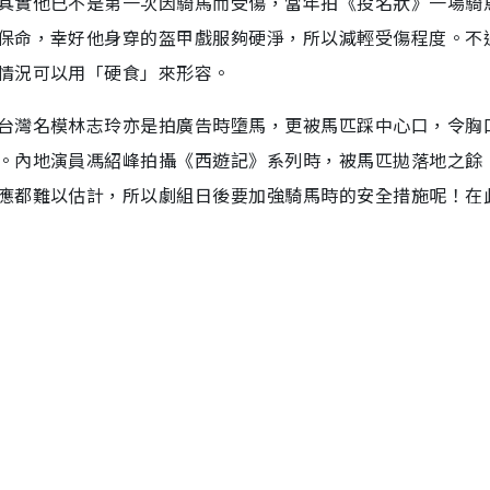
其實他已不是第一次因騎馬而受傷，當年拍《投名狀》一場騎
保命，幸好他身穿的盔甲戲服夠硬淨，所以減輕受傷程度。不
情況可以用「硬食」來形容。
台灣名模林志玲亦是拍廣告時墮馬，更被馬匹踩中心口，令胸
。內地演員馮紹峰拍攝《西遊記》系列時，被馬匹拋落地之餘
應都難以估計，所以劇組日後要加強騎馬時的安全措施呢！在