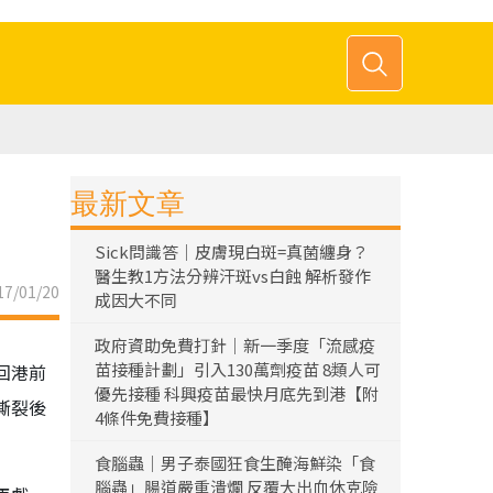
最新文章
Sick問識答｜皮膚現白斑=真菌纏身？
醫生教1方法分辨汗斑vs白蝕 解析發作
7/01/20
成因大不同
政府資助免費打針｜新一季度「流感疫
苗接種計劃」引入130萬劑疫苗 8類人可
回港前
優先接種 科興疫苗最快月底先到港【附
撕裂後
4條件免費接種】
食腦蟲｜男子泰國狂食生醃海鮮染「食
腦蟲」腸道嚴重潰爛 反覆大出血休克險