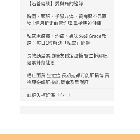
【若善健談】愛與痛的邊緣
胸悶、頭脹、手腳麻痺？黃祥興不靠藥
物 1個月拆走血管炸彈 重拾醒神健康
私密處痕癢、灼痛、異味來襲 Grace教
路：每日1粒解決「私密」問題
長效胰島素助糖友穩定控糖 醫生拆解胰
島素針劑迷思
唔止面黃 生痘痘 長期攰都可能肝損傷 黃
祥興逆轉肝機能 慶幸及早護肝
血糖失控好傷「心」!