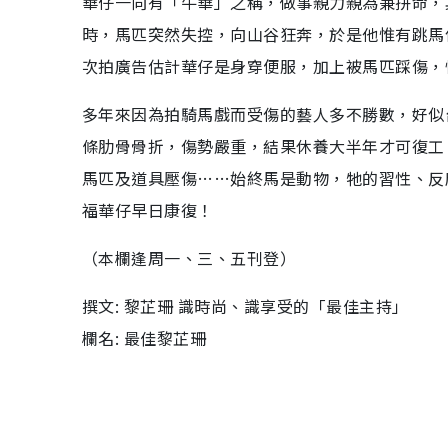
華仔一向有「牛華」之稱，做事親力親為兼拼命，
時，馬匹突然失控，向山谷狂奔，於是他惟有跳馬
次拍廣告估計華仔是身穿便服，加上被馬匹踩傷，
多年來因為拍騎馬戲而受傷的藝人多不勝數，好似
條肋骨骨折，傷勢嚴重，結果休養大半年才可復工
馬匹及道具壓傷……始終馬是動物，牠的習性、反
福華仔早日康復！
（本欄逢周一、三、五刊登）
撰文: 黎芷珊 識時尚、識享受的「最佳主持」
欄名: 最佳黎芷珊