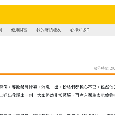
刊
健康財富
我的麻煩糖友
心律知多D
發佈時間: 201
踩傷，導致盤骨撕裂，消息一出，粉絲們都擔心不已。雖然他
上送出救護車一刻，大家仍然非常緊張，再者有醫生表示盤骨