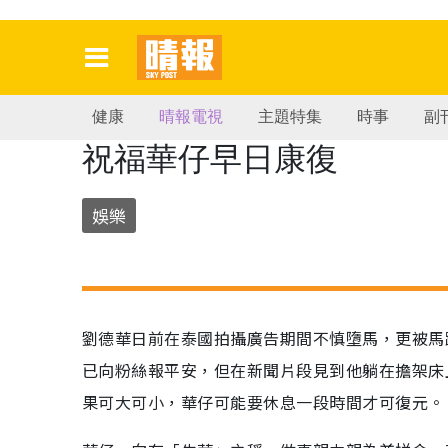
健康
晴報電視
主題特集
時事
副
祝福華仔早日康復
娛樂
劉德華日前在泰國拍攝廣告期間不慎墮馬，更被馬
已向粉絲報平安，但在新聞片段見到他躺在擔架床
果可大可小，華仔可能要休息一段時間才可復元。