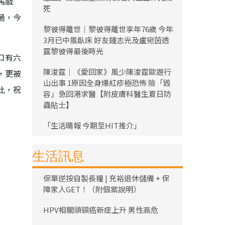
馬戲
死
過，今
黎彼得離世｜黎彼得離世享年76歲 今年
3月已中風臥床 好友鍾志光及盧宛茵透
露黎彼得最後時光
口有六
陳浚霆｜《愛回家》風少陳浚霆歐遊行
，更被
山出事 1原因全身爆紅疹極恐怖 險「毀
此，祝
容」急回港求醫【附皮膚科醫生夏日防
蟲貼士】
「生活晴報 今期至HIT推介」
生活訊息
保單逆按自製長糧 | 充裕退休儲備 + 保
障家人GET！（附個案說明）
HPV相關頭頸癌新症上升 男性高危