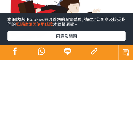
本網站使用Cookies來改善您的瀏覽體驗, 請確定您同意及接受我
們的
私隱政策與使用條款
才繼續瀏覽。
同意及關閉
不經不覺寫了這個專欄超過12年。12年是長是短（Is 12
years a long time or a short time？）相信大家站於不同
角度、處於不同人生階段，體會也不一樣。譬如，說到養
育子女，英文有句看似矛盾但引起不少家長共鳴的說話︰
「The days are long but the years are short.」每日照顧
子女身心疲累，日子過得很慢；年復年孩子長大成人，卻
覺得他們成長得太快。
對於時間的掌握，我想最重要是in time。何謂「在時間