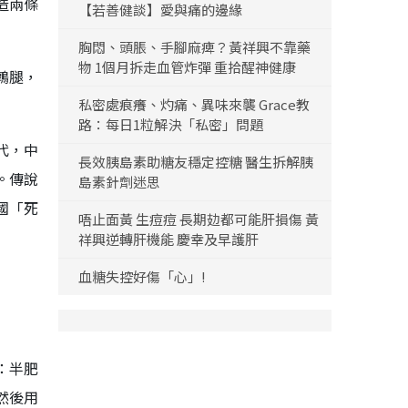
造兩條
【若善健談】愛與痛的邊緣
胸悶、頭脹、手腳麻痺？黃祥興不靠藥
物 1個月拆走血管炸彈 重拾醒神健康
鶉腿，
私密處痕癢、灼痛、異味來襲 Grace教
路：每日1粒解決「私密」問題
代，中
長效胰島素助糖友穩定控糖 醫生拆解胰
。傳說
島素針劑迷思
國「死
唔止面黃 生痘痘 長期攰都可能肝損傷 黃
祥興逆轉肝機能 慶幸及早護肝
血糖失控好傷「心」!
：半肥
然後用