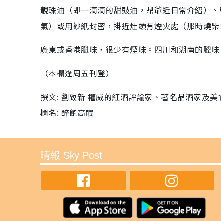
靚珠油（即一滴滴的甜豉油，鼎爺近日常介紹）、
氣）或用紗紙封密，掛近灶頭有煙火處（那時燒柴
廣東或香港臘味，很少有煙味。四川和湖南的臘味
（本欄逢周五刊登）
撰文: 劉致新 權威的紅酒評論家、著名品酒家及
欄名: 醉飽高眠
晴報 Sky Post