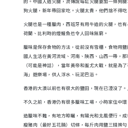
的。中國人造火腿，流傳說每缸火腿要加一條狗腿
狗火腿，新年帶回家吃。火腿太貴，他們捨不得吃
火腿也是一種臘肉，西班牙有用牛造的火腿，也有
荷蘭、比利時的煙鰻魚也令人回味無窮。
臘味是保存食物的方法，從前沒有雪櫃，食物用鹽
國人生活在黃河流域、河南、陝西、山西一帶，那
（可能是神話），當年黃帝和蚩尤大戰，就是為了
海」遊樂場，供人浮水、玩泥巴浴。
香港的大澳以前也有很大的鹽田，現在已湮沒了。
不久之前，香港仍有很多臘味工場，小時家住中環
造臘味不難，有地方晾曬，有陽光和北風便行。成
瘦豬肉（最好五花腩）切條，每斤肉用鹽三錢擦勻