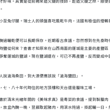
才好味。其實是從前聘來造火腿的技師，趁造火腿之際，順便
。
小至兔仔腿。瑞士人的頭盤喜吃風乾牛肉，法國有極佳的煙鵪
醃過曬乾便可以長期保存。近期看古食譜，忽然想到在先秦時
時鹽從何來？查書才知原來在山西南面的運城是主要的產鹽區
爭奪運城的鹽湖。現在鹽湖還在，可已不再產鹽，反而變成中
人說滄海桑田，到大澳便應該說「滄海鹽田」。
，七、八十年代時住的地方頂樓和天台還是臘味工場。
書於清末光緒年間的《美味求真》是粵菜的食譜，提到製臘肉
，放盆內醃一晚，翌晨取起豬肉，用滾水拖過，掛起曬一日，