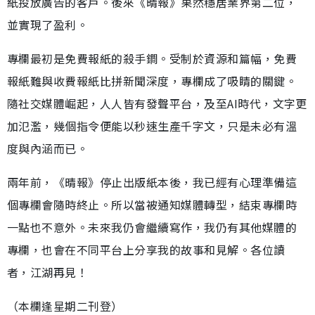
紙投放廣告的客戶。後來《晴報》果然穩居業界第二位，
並實現了盈利。
專欄最初是免費報紙的殺手鐧。受制於資源和篇幅，免費
報紙難與收費報紙比拼新聞深度，專欄成了吸睛的關鍵。
隨社交媒體崛起，人人皆有發聲平台，及至AI時代，文字更
加氾濫，幾個指令便能以秒速生產千字文，只是未必有溫
度與內涵而已。
兩年前，《晴報》停止出版紙本後，我已經有心理準備這
個專欄會隨時終止。所以當被通知媒體轉型，結束專欄時
一點也不意外。未來我仍會繼續寫作，我仍有其他媒體的
專欄，也會在不同平台上分享我的故事和見解。各位讀
者，江湖再見！
（本欄逢星期二刊登）