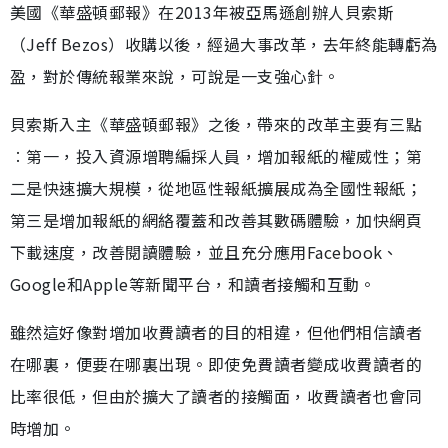
美國《華盛頓郵報》在2013年被亞馬遜創辦人貝索斯
（Jeff Bezos）收購以後，經過大事改革，去年終能轉虧為
盈，對於傳統報業來說，可說是一支強心針。
貝索斯入主《華盛頓郵報》之後，帶來的改革主要有三點
︰第一，投入資源增聘編採人員，增加報紙的權威性；第
二是快速擴大規模，從地區性報紙擴展成為全國性報紙；
第三是增加報紙的網絡覆蓋和改善其數碼體驗，加快網頁
下載速度，改善閱讀體驗，並且充分應用Facebook、
Google和Apple等新聞平台，和讀者接觸和互動。
雖然這好像對增加收費讀者的目的相違，但他們相信讀者
在哪裏，便要在哪裏出現。即使免費讀者變成收費讀者的
比率很低，但由於擴大了讀者的接觸面，收費讀者也會同
時增加。