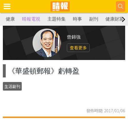
健康
晴報電視
主題特集
時事
副刊
健康財富
曾錦強
查看更多
《華盛頓郵報》虧轉盈
生活副刊
發佈時間: 2017/01/06