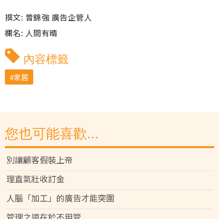
撰文: 曾錦強 廣告企管人
欄名: 人間有晴
內容標籤
家居
您也可能喜歡...
別讓顧客假裝上帝
理直氣壯收訂金
人腦「加工」的廣告才能突圍
管理之道在於不用管