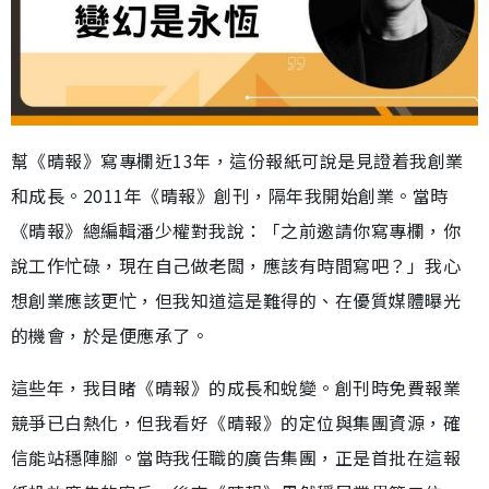
幫《晴報》寫專欄近13年，這份報紙可說是見證着我創業
和成長。2011年《晴報》創刊，隔年我開始創業。當時
《晴報》總編輯潘少權對我說：「之前邀請你寫專欄，你
說工作忙碌，現在自己做老闆，應該有時間寫吧？」我心
想創業應該更忙，但我知道這是難得的、在優質媒體曝光
的機會，於是便應承了。
這些年，我目睹《晴報》的成長和蛻變。創刊時免費報業
競爭已白熱化，但我看好《晴報》的定位與集團資源，確
信能站穩陣腳。當時我任職的廣告集團，正是首批在這報