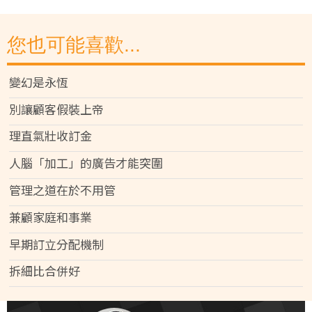
您也可能喜歡...
變幻是永恆
別讓顧客假裝上帝
理直氣壯收訂金
人腦「加工」的廣告才能突圍
管理之道在於不用管
兼顧家庭和事業
早期訂立分配機制
拆細比合併好