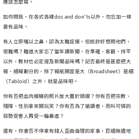
應該怎麼寫。
如你問我，在各式各樣dos and don'ts以外，勿忘加一條
要有品味。
有人立即嗤以之鼻，認為太難捉摸，但姚鈴好想問他們，
很難嗎？難道大家忘了當年讀新聞，在準確、客觀、持平
以外，教材也必定提及新聞品味嗎？記否最終是甚麼把大
報、細報劃分的，除了報紙開度是大（Broadsheet）是細
（Tabloid）之外，就是品味吧。
你有否把血肉模糊的照片放大置於頭版？你有否把宗教、
殘障、性別拿來開玩笑？你有否為了搶讀者，而叫可憐的
弱勢受害人再受一輪暴虐？
還有，你會否不停拿有錢人歪曲倫理的家事，巨細無遺地