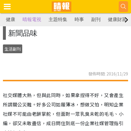
健康
晴報電視
主題特集
時事
副刊
健康財富
新聞品味
生活副刊
發佈時間: 2016/11/29
社交媒體大熱，但與此同時，如果拿捏得不好，又會產生
所謂關公災難。好多公司如履薄冰，想做又怕，明知企業
社媒不可能由老餅掌舵，但面對一眾乳臭未乾的毛毛、小
編，卻又未敢盡信，成日問住到底一份企業社媒管理指引