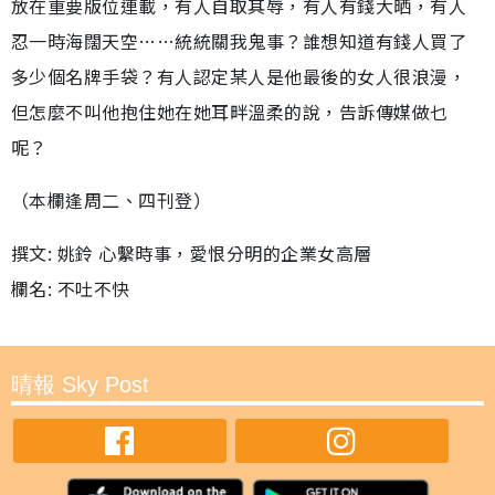
放在重要版位連載，有人自取其辱，有人有錢大晒，有人
忍一時海闊天空……統統關我鬼事？誰想知道有錢人買了
多少個名牌手袋？有人認定某人是他最後的女人很浪漫，
但怎麼不叫他抱住她在她耳畔溫柔的說，告訴傳媒做乜
呢？
（本欄逢周二、四刊登）
撰文: 姚鈴 心繫時事，愛恨分明的企業女高層
欄名: 不吐不快
晴報 Sky Post