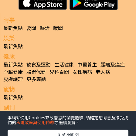
時事
最新焦點
要聞
熱話
暖聞
娛樂
最新焦點
健康
最新焦點
飲食及運動
生活健康
中醫養生
腫瘤及癌症
心臟健康
腸胃保健
兒科百問
女性疾病
老人病
皮膚護理
更多專題
寵物
最新焦點
副刊
最新焦點
本網站使用Cookies來改善您的瀏覽體驗, 請確定您同意及接受我
們的
私隱政策與使用條款
才繼續瀏覽。
日報
揭頁版
港聞
財經/地產
中國/國際
娛樂
Healthy Life
同意及關閉