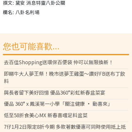
撰文: 黛安 消息特靈八卦公關
欄名: 八卦名利場
您也可能喜歡...
去百佳Shopping送環保百便袋 仲可以無限換新！
即睇牛大人夢王祭！晚市送夢王雞蛋～讚好FB送布丁飲
料
與長者留下美好回憶 優品360°彩虹新春盆菜宴
優品 360° x 鳳溪第一小學「關注健康 • 動喜來」
低至58折食美心MX 新春喜嚐足料盆菜
7仔1月2日限定8折今期 多款著數優惠可同時使用抵上抵