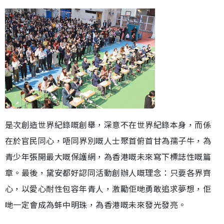
是次創造世界紀錄嘅創舉，深意不在世界紀錄本身，而係
在於官民同心，唔同界別嘅人士聚首俯首甘為孺子牛，為
青少年張開最大嘅保護網，為香港嘅未來寫下標誌性嘅篇
章。最後，黛安都好認同活動創辦人嘅理念：只要各界齊
心，以愛心耐性包容年青人，激勵佢哋勇敢追求夢想，佢
哋一定會成為蚌中明珠，為香港嘅未來發光發亮。