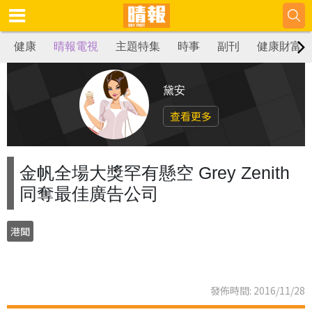
健康
晴報電視
主題特集
時事
副刊
健康財富
黛安
查看更多
金帆全場大獎罕有懸空 Grey Zenith
同奪最佳廣告公司
港聞
發佈時間: 2016/11/28