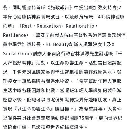
翁，同時響應特首喺《施政報告》中提出嘅加強支持青少
年身心健康精神素養嘅號召，以及教育局嘅「4Rs精神健康
約章」（Rest，Relaxation，Relationship，
Resilience），黛安早前就去咗由基督教香港信義會元朗信
義中學尹浩然校長、BL Beauty創辦人吳雅婷女士及X
Social Group創辦人兼首席行政官林漢源先生發起嘅「千
人齊倡好精神」活動，以生命影響生命。活動當日邀請超
過一千名元朗區嘅家長與學生齊集校園製作減壓香水。吳
雅婷女士無私捐贈有關香水物資，「希望幫助年輕人克服
生活中嘅各種困難和挑戰。當呢班年輕人學識如何製作減
壓香水後，佢哋可以將呢份知識傳授畀身邊嘅朋友，真正
實現『以生命影響生命』嘅目標。」為隆重其事，大會仲
以呢件甚具社會意義嘅活動慶祝國慶75周年，更向世界紀
錄協會申請，見證這項世界紀錄嘅誕生。