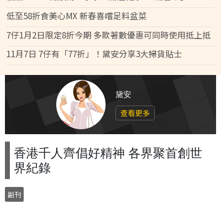
低至58折食美心MX 新春喜嚐足料盆菜
7仔1月2日限定8折今期 多款著數優惠可同時使用抵上抵
11月7日 7仔有「77折」！黛安分享3大掃貨貼士
黛安
查看更多
香港千人齊倡好精神 各界聚首創世
界紀錄
副刊