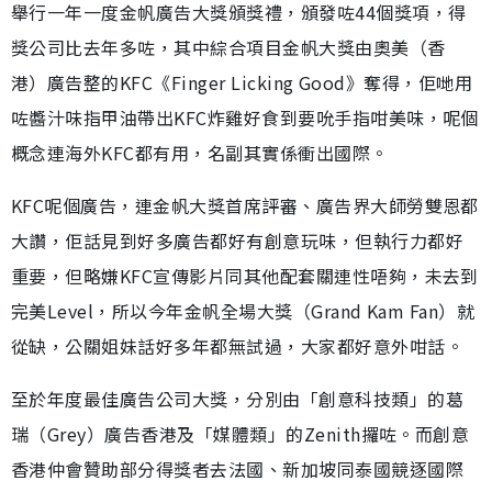
舉行一年一度金帆廣告大獎頒獎禮，頒發咗44個獎項，得
獎公司比去年多咗，其中綜合項目金帆大獎由奧美（香
港）廣告整的KFC《Finger Licking Good》奪得，佢哋用
咗醬汁味指甲油帶出KFC炸雞好食到要吮手指咁美味，呢個
概念連海外KFC都有用，名副其實係衝出國際。
KFC呢個廣告，連金帆大獎首席評審、廣告界大師勞雙恩都
大讚，佢話見到好多廣告都好有創意玩味，但執行力都好
重要，但略嫌KFC宣傳影片同其他配套關連性唔夠，未去到
完美Level，所以今年金帆全場大獎（Grand Kam Fan）就
從缺，公關姐妹話好多年都無試過，大家都好意外咁話。
至於年度最佳廣告公司大獎，分別由「創意科技類」的葛
瑞（Grey）廣告香港及「媒體類」的Zenith攞咗。而創意
香港仲會贊助部分得獎者去法國、新加坡同泰國競逐國際