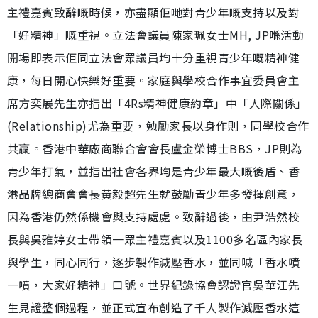
主禮嘉賓致辭嘅時候，亦盡顯佢哋對青少年嘅支持以及對
「好精神」嘅重視。立法會議員陳家珮女士MH, JP喺活動
開場即表示佢同立法會眾議員均十分重視青少年嘅精神健
康，每日開心快樂好重要。家庭與學校合作事宜委員會主
席方奕展先生亦指出「4Rs精神健康約章」中「人際關係」
(Relationship)尤為重要，勉勵家長以身作則，同學校合作
共贏。香港中華廠商聯合會會長盧金榮博士BBS，JP則為
青少年打氣，並指出社會各界均是青少年最大嘅後盾、香
港品牌總商會會長黃毅超先生就鼓勵青少年多發揮創意，
因為香港仍然係機會與支持處處。致辭過後，由尹浩然校
長與吳雅婷女士帶領一眾主禮嘉賓以及1100多名區內家長
與學生，同心同行，逐步製作減壓香水，並同喊「香水噴
一噴，大家好精神」口號。世界紀錄協會認證官吳華江先
生見證整個過程，並正式宣布創造了千人製作減壓香水這