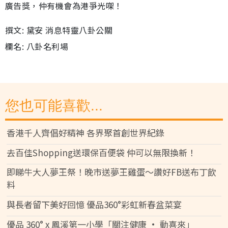
廣告獎，仲有機會為港爭光㗎！
撰文: 黛安 消息特靈八卦公關
欄名: 八卦名利場
您也可能喜歡...
香港千人齊倡好精神 各界聚首創世界紀錄
去百佳Shopping送環保百便袋 仲可以無限換新！
即睇牛大人夢王祭！晚市送夢王雞蛋～讚好FB送布丁飲
料
與長者留下美好回憶 優品360°彩虹新春盆菜宴
優品 360° x 鳳溪第一小學「關注健康 • 動喜來」