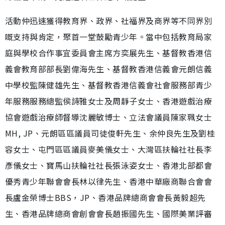
活動仲迅速獲得教育界、政界、社福界及商界等不同界別
嘅支持與肯定，聚首一堂鼓勵青少年。當中包括教育局家
庭與學校合作事宜委員會主席方奕展先生、基督教香港信
義會教育部部長劉偉海先生、基督教香港信義會元朗信義
中學校監陳健雄先生、基督教香港信義會社會服務部青少
年服務服務總監侯詩雅女士及周靜子女士、香港遊戲治療
協會遊戲治療師督導沈麗敏博士、立法會議員陳家珮女士
MH, JP、元朗區區議員司徒俊軒先生、余仲良先生及劉桂
容女士、屯門區區議員麥美儀女士、大灣區扶輪社社長李
彥儀女士、寶馬山扶輪社社長張泳姿女士、香港北部都會
優秀青少年聯會會長林以律先生、香港中華廠商聯合會會
長盧金榮博士BBS，JP、香港品牌總商會會長黃毅超先
生、香港品牌總商會創會會長趙振國先生、國際美業評審