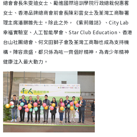
總會會長朱雯迪女士、⁠勵進國際培訓學院行政總栽倪惠畧
女士、香港品牌總商會前會長陳彩雲女士及荃灣工商聯署
理主席潘鵬雛先士。除此之外，《紫荊雜誌》、City Lab
幸福實驗室、人工智能學會、Star Club Education、香港
台山社團總會、何文田獅子會及荃灣工商聯也成為支持機
構。陣容鼎盛，都只係為咗一齊倡好精神，為青少年精神
健康注入最大動力。