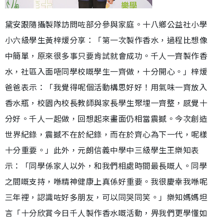
黛安跟隨攝製隊訪問咗部分參與家庭。十八鄉公益社小學
小六級學生黃梓煖分享：「第一次製作香水，過程比想像
中簡單，原來很多事只要肯試就會成功。千人一齊製作香
水，社區入面唔同學校嘅學生一齊做，十分開心。」梓煖
爸爸表示：「我覺得呢個活動構思好好！用氣味一齊放入
香水瓶，校園內校長教師與家長學生聚埋一齊整，感覺十
分好。千人一起做，回想起來畫面仍相當震撼。今次創造
世界紀錄，震撼不在於紀錄，而在於齊心為下一代，呢樣
十分重要。」此外，元朗信義中學中三級學生王樂知表
示：「同學係家人以外，和我們相處時間最長嘅人。同學
之間嘅支持，喺精神健康上真係好重要。我很慶幸我喺呢
三年裡，認識咗好多朋友，可以同哭同笑。」樂知媽媽坦
言「十分欣賞今日千人製作香水嘅活動，畀我們更學懂如