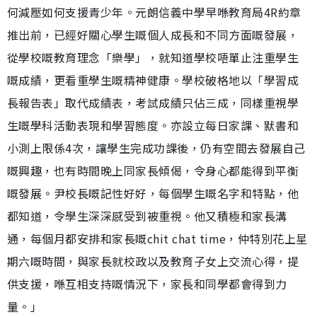
何減壓如何支援青少年。元朗信義中學早喺教育局4R約章
推出前，已經好關心學生嘅個人成長和不同方面嘅發展，
從學校嘅教育理念「樂學」，就知道學校唔單止注重學生
嘅成績，更看重學生嘅精神健康。學校破格地以「學習成
長報告表」取代成績表，考試成績只佔三成，同樣重視學
生嘅學科活動表現和學習態度。亦設立每日家課、默書和
小測上限係4次，讓學生完成功課後，仍有空間去發展自己
嘅興趣，也有時間晚上同家長傾偈，令身心都能得到平衡
嘅發展。尹校長嘅記性好好，每個學生嘅名字和特點，他
都知道，令學生深深感受到被重視。他又積極和家長溝
通，每個月都安排和家長嘅chit chat time，仲特別花上星
期六嘅時間，與家長就校政以及教育子女上交流心得，提
供支援，喺互相支持嘅情況下，家長和同學都會得到力
量。」