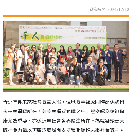
發佈時間: 2024/12/10
青少年係未來社會嘅主人翁，佢哋嘅幸福感同時都係我們
未來幸福嘅所在。芸芸幸福感範疇之中，黛安認為精神健
康尤為重要，亦係近年社會各界關注所在。為咗凝聚更大
嘅社會力量以更廣泛嘅層面支持我哋呢班未來社會嘅主人