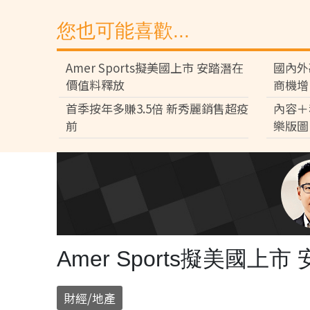
您也可能喜歡...
Amer Sports擬美國上市 安踏潛在
國內外
價值料釋放
商機增
首季按年多賺3.5倍 新秀麗銷售超疫
內容＋
前
樂版圖
Amer Sports擬美國
財經/地產