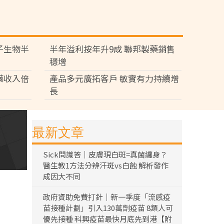
子生物半
半年溢利按年升9成 聯邦製藥銷售
穩增
藥收入倍
產品多元廣拓客戶 敏實有力持續增
長
最新文章
Sick問識答｜皮膚現白斑=真菌纏身？
醫生教1方法分辨汗斑vs白蝕 解析發作
成因大不同
政府資助免費打針｜新一季度「流感疫
苗接種計劃」引入130萬劑疫苗 8類人可
優先接種 科興疫苗最快月底先到港【附