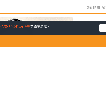
發佈時間: 202
的
私隱政策與使用條款
才繼續瀏覽。
」策略，在零售市場復常後取得良好成績，於截至2023年6月3
4.2%；股東應佔溢利為47.48億元人民幣，按年增長32.3%
A分部的經營溢利率按年上升7.2個百分點至29.7%，所有其他品