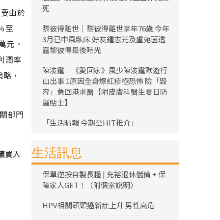
死
主要由於
％至
黎彼得離世｜黎彼得離世享年76歲 今年
3月已中風臥床 好友鍾志光及盧宛茵透
1萬元。
露黎彼得最後時光
營利潤率
陳浚霆｜《愛回家》風少陳浚霆歐遊行
策略，
山出事 1原因全身爆紅疹極恐怖 險「毀
容」急回港求醫【附皮膚科醫生夏日防
蟲貼士】
相關部門
「生活晴報 今期至HIT推介」
生活訊息
議買入
保單逆按自製長糧 | 充裕退休儲備 + 保
障家人GET！（附個案說明）
HPV相關頭頸癌新症上升 男性高危