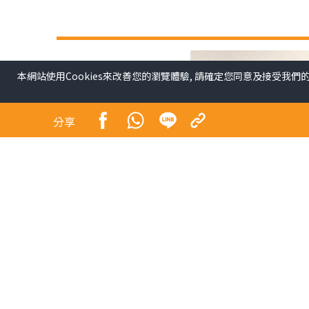
本網站使用Cookies來改善您的瀏覽體驗, 請確定您同意及接受我們
分享
安踏體育（02020）的「單聚焦，多品牌，全球化
個月，集團實現收益296.45億元人民幣，按年增長1
利率按年上升3.4個百分點至25.7%，其中，FIL