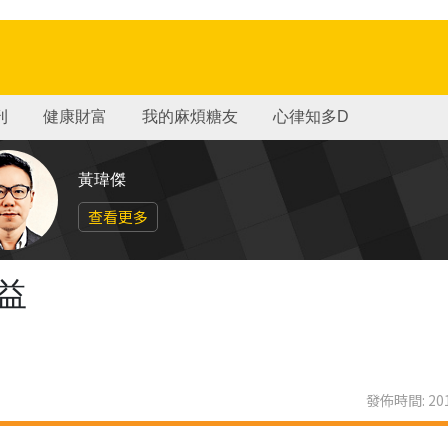
刊
健康財富
我的麻煩糖友
心律知多D
黃瑋傑
查看更多
益
發佈時間: 201