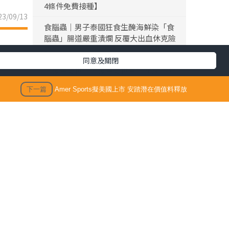
4條件免費接種】
3/09/13
食腦蟲｜男子泰國狂食生醃海鮮染「食
腦蟲」腸道嚴重潰爛 反覆大出血休克險
死
同意及關閉
黎彼得離世｜黎彼得離世享年76歲 今年
3月已中風臥床 好友鍾志光及盧宛茵透
下一篇
Amer Sports擬美國上市 安踏潛在價值料釋放
露黎彼得最後時光
陳浚霆｜《愛回家》風少陳浚霆歐遊行
山出事 1原因全身爆紅疹極恐怖 險「毀
容」急回港求醫【附皮膚科醫生夏日防
蟲貼士】
「生活晴報 今期至HIT推介」
0日止6
生活訊息
。經營溢
保單逆按自製長糧 | 充裕退休儲備 + 保
牌的經