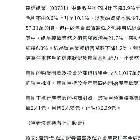
森信紙業（00731）中期收益雖然同比下降3.9％至
毛利率由9.6％上升至10.1％，以及融資成本減少
57.31萬公噸，但由於售賣單價較低之包裝用紙銷量
其中，紙品製造業務之銷售噸數增長21.7％，帶動營
維持6.8％。紙品貿易業務銷售噸數下降1.2％，營
更為注重客戶的信用狀況及集團盈利能力，此業務分部
集團的物業開發及投資分部錄得租金收入1,017
的項目批准，集團目標於今年第四內開始產業園第
集團正進行產業園的招商引資，該項目預期將為集
價0.41元，目標0.455元，止蝕位0.39元。
（筆者沒有持有上述股票）
撰文: 黃瑋傑 輝立證券董事及輝立資產管理基金經