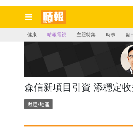
健康
晴報電視
主題特集
時事
副
森信新項目引資 添穩定收
財經/地產