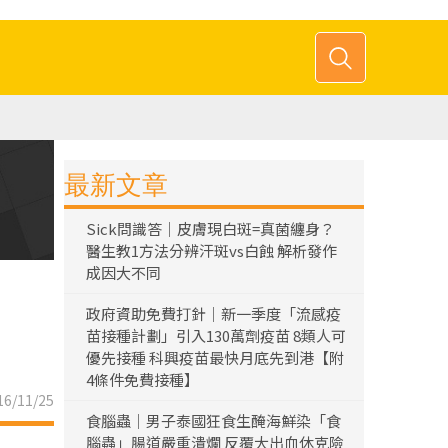
最新文章
Sick問識答｜皮膚現白斑=真菌纏身？
醫生教1方法分辨汗斑vs白蝕 解析發作
成因大不同
政府資助免費打針｜新一季度「流感疫
苗接種計劃」引入130萬劑疫苗 8類人可
優先接種 科興疫苗最快月底先到港【附
4條件免費接種】
6/11/25
食腦蟲｜男子泰國狂食生醃海鮮染「食
腦蟲」腸道嚴重潰爛 反覆大出血休克險