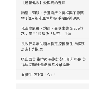
【若善健談】愛與痛的邊緣
胸悶、頭脹、手腳麻痺？黃祥興不靠藥
物 1個月拆走血管炸彈 重拾醒神健康
私密處痕癢、灼痛、異味來襲 Grace教
路：每日1粒解決「私密」問題
長效胰島素助糖友穩定控糖 醫生拆解胰
島素針劑迷思
唔止面黃 生痘痘 長期攰都可能肝損傷 黃
祥興逆轉肝機能 慶幸及早護肝
血糖失控好傷「心」!