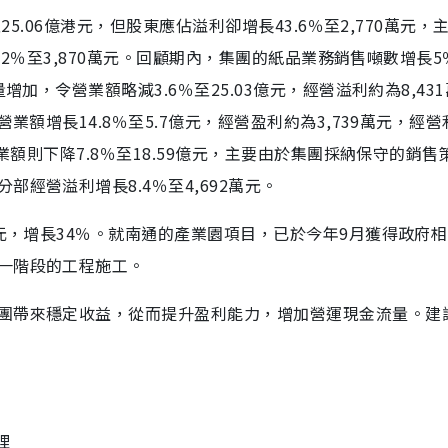
25.06億港元，但股東應佔溢利卻增長43.6％至2,770萬元，
7.2％至3,870萬元。回顧期內，集團的紙品業務銷售噸數增長5
增加，令營業額略減3.6％至25.03億元，經營溢利約為8,43
業額增長14.8％至5.7億元，經營盈利約為3,739萬元，經
業額則下降7.8％至18.59億元，主要由於集團採納保守的銷售
經營溢利增長8.4％至4,692萬元。
萬元，增長34％。就南通的產業園項目，已於今年9月獲得政府
一階段的工程施工。
團帶來穩定收益，從而提升盈利能力，增加營運現金流量。建
理