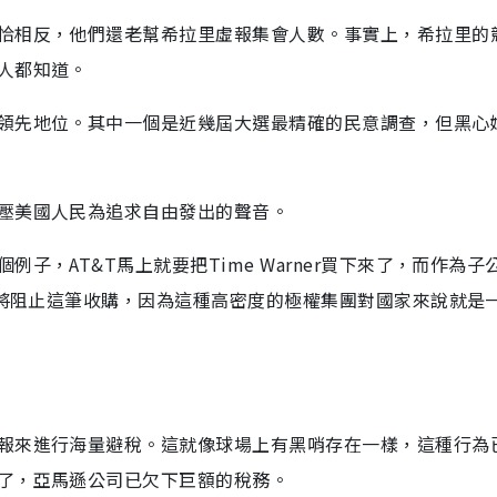
恰相反，他們還老幫希拉里虛報集會人數。事實上，希拉里的
人都知道。
領先地位。其中一個是近幾屆大選最精確的民意調查，但黑心
壓美國人民為追求自由發出的聲音。
子，AT&T馬上就要把Time Warner買下來了，而作為子
我將阻止這筆收購，因為這種高密度的極權集團對國家來說就是
報來進行海量避稅。這就像球場上有黑哨存在一樣，這種行為
了，亞馬遜公司已欠下巨額的稅務。