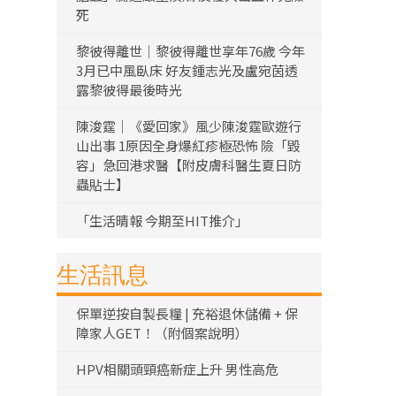
死
黎彼得離世｜黎彼得離世享年76歲 今年
3月已中風臥床 好友鍾志光及盧宛茵透
露黎彼得最後時光
陳浚霆｜《愛回家》風少陳浚霆歐遊行
山出事 1原因全身爆紅疹極恐怖 險「毀
容」急回港求醫【附皮膚科醫生夏日防
蟲貼士】
「生活晴報 今期至HIT推介」
生活訊息
保單逆按自製長糧 | 充裕退休儲備 + 保
障家人GET！（附個案說明）
HPV相關頭頸癌新症上升 男性高危