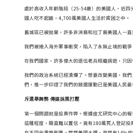
處於高收入年齡階段（25-54歲）的美國人，近四
國人吃不起飯，4,700萬美國人生活於貧困之中。
舊城區已被拋棄，許多非洲裔和拉丁裔美國人一直
我們被捲入海外軍事衝突，陷入了永無止境的戰爭
在我們國家，許多偉大的退伍老兵相繼病逝，只因
我們的政治系統已經潰爛了。想要改變美國，我們
們，進一步印證了我們的競選運動已是美國人民最
斥選舉舞弊 傳媒抹黑打壓
第一個問題就是投票作弊。根據皮尤研究中心的報告
這種程度，簡直難以置信。竟有180萬死人登記投
在不同州重複刷票。堂堂美國大選，竟然有14％