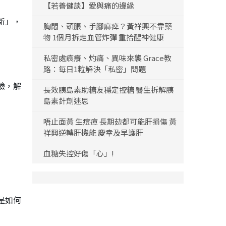
【若善健談】愛與痛的邊緣
新」，
胸悶、頭脹、手腳麻痺？黃祥興不靠藥
物 1個月拆走血管炸彈 重拾醒神健康
私密處痕癢、灼痛、異味來襲 Grace教
路：每日1粒解決「私密」問題
驗，解
長效胰島素助糖友穩定控糖 醫生拆解胰
島素針劑迷思
唔止面黃 生痘痘 長期攰都可能肝損傷 黃
祥興逆轉肝機能 慶幸及早護肝
血糖失控好傷「心」!
是如何