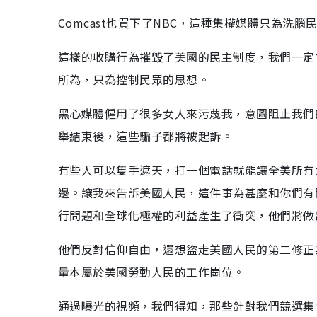
Comcast也買下了NBC，這種集權媒體只為洗腦
這樣的收購行為摧毀了美國的民主制度，我們一定
所為，只為控制民眾的思想。
黑心媒體僱用了很多女人來污蔑我，意圖阻止我們
舉結束後，這些騙子都將被起訴。
有些人可以隻手遮天，打一個電話就能讓全美所有
邊。讓我來告訴美國人民，這件事為甚麼和你們有
行問題和全球化極權的利益產生了衝突，他們將做
他們反對信仰自由，還想盜走美國人民的第二修正
量本屬於美國勞動人民的工作崗位。
通過曝光的視頻，我們得知，那些針對我們競選集