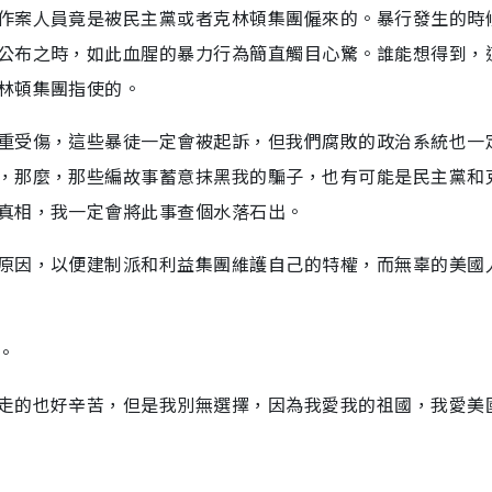
作案人員竟是被民主黨或者克林頓集團僱來的。暴行發生的時
公布之時，如此血腥的暴力行為簡直觸目心驚。誰能想得到，
林頓集團指使的。
重受傷，這些暴徒一定會被起訴，但我們腐敗的政治系統也一
，那麼，那些編故事蓄意抹黑我的騙子，也有可能是民主黨和
真相，我一定會將此事查個水落石出。
原因，以便建制派和利益集團維護自己的特權，而無辜的美國
。
走的也好辛苦，但是我別無選擇，因為我愛我的祖國，我愛美