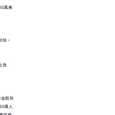
00萬美
所知。
止我
票造假到
80萬人
應該被