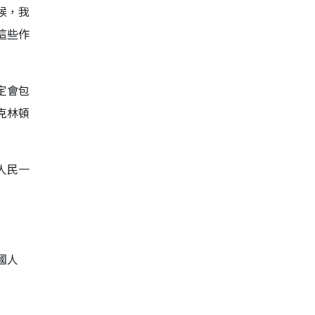
候，我
這些作
定會包
克林頓
人民一
國人