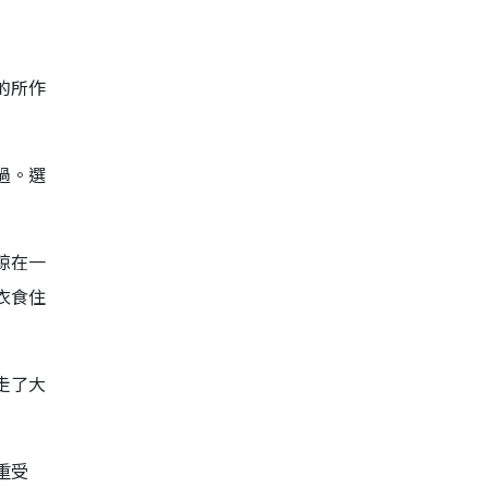
的所作
過。選
晾在一
衣食住
走了大
重受