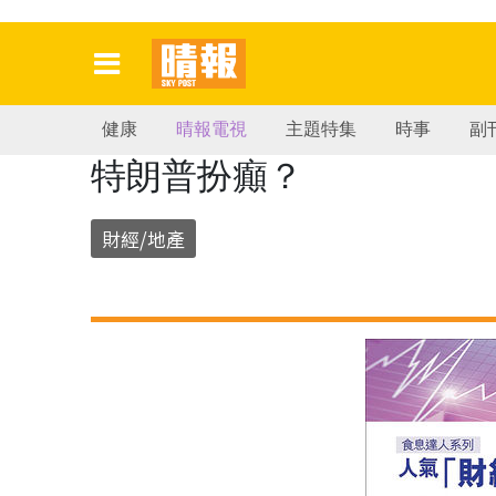
健康
晴報電視
主題特集
時事
副
特朗普扮癲？
財經/地產