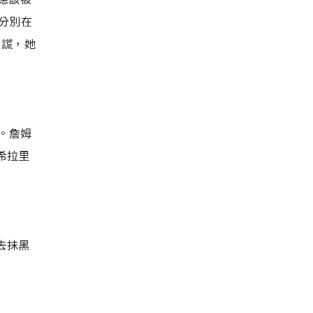
分別在
次謊，她
。詹姆
希拉里
去抹黑