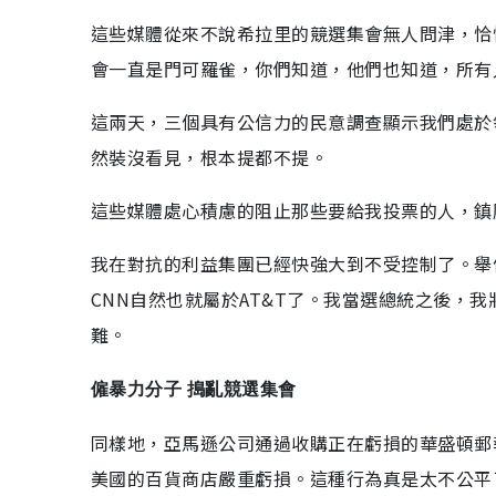
這些媒體從來不說希拉里的競選集會無人問津，恰
會一直是門可羅雀，你們知道，他們也知道，所有
這兩天，三個具有公信力的民意調查顯示我們處於
然裝沒看見，根本提都不提。
這些媒體處心積慮的阻止那些要給我投票的人，鎮
我在對抗的利益集團已經快強大到不受控制了。舉個例
CNN自然也就屬於AT&T了。我當選總統之後，
難。
僱暴力分子 搗亂競選集會
同樣地，亞馬遜公司通過收購正在虧損的華盛頓郵
美國的百貨商店嚴重虧損。這種行為真是太不公平