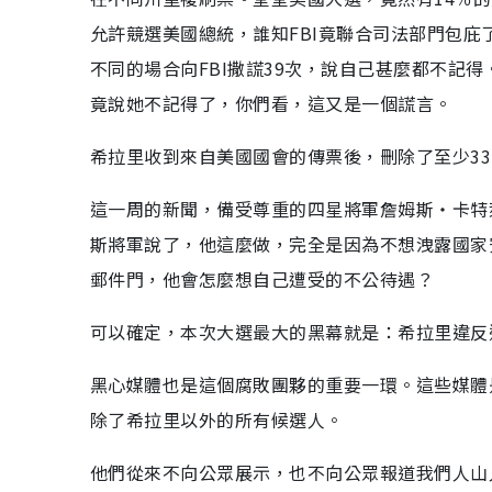
允許競選美國總統，誰知FBI竟聯合司法部門包庇
不同的場合向FBI撒謊39次，說自己甚麼都不記得
竟說她不記得了，你們看，這又是一個謊言。
希拉里收到來自美國國會的傳票後，刪除了至少33,
這一周的新聞，備受尊重的四星將軍詹姆斯‧卡特
斯將軍說了，他這麼做，完全是因為不想洩露國家
郵件門，他會怎麼想自己遭受的不公待遇？
可以確定，本次大選最大的黑幕就是：希拉里違反
黑心媒體也是這個腐敗團夥的重要一環。這些媒體
除了希拉里以外的所有候選人。
他們從來不向公眾展示，也不向公眾報道我們人山