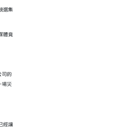
競選集
媒體竟
公司的
一場災
已經讓