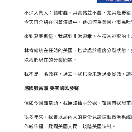
不少人鬧人：豬咁蠢，其實豬並不蠢，尤其是野豬
今天再介紹在同篇演講中，他如何為美國小市民吐
來到葛底斯堡，我感到非常榮幸。在這片神聖的土
林肯總統在任時的美國，也曾處於極度分裂狀態。
決我們現在的分裂問題。
我不是一名政客，過去，我也從未想過要從政，請
感國難當頭 要替國民發聲
但如今國難當頭，我無法袖手旁觀。祖國待我恩重
很多年來，我曾以局內人的身份見證這個政治系統
作威作福，蹂躪美國人民，踐踏美國法制。