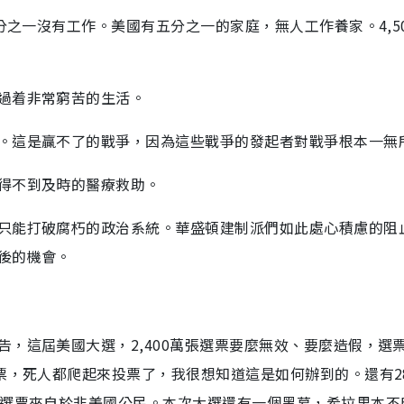
分之一沒有工作。美國有五分之一的家庭，無人工作養家。4,5
過着非常窮苦的生活。
。這是贏不了的戰爭，因為這些戰爭的發起者對戰爭根本一無
得不到及時的醫療救助。
只能打破腐朽的政治系統。華盛頓建制派們如此處心積慮的阻
後的機會。
，這屆美國大選，2,400萬張選票要麼無效、要麼造假，選
票，死人都爬起來投票了，我很想知道這是如何辦到的。還有2
的選票來自於非美國公民。本次大選還有一個黑幕，希拉里本不