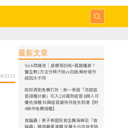
最新文章
Sick問識答｜皮膚現白斑=真菌纏身？
醫生教1方法分辨汗斑vs白蝕 解析發作
6/11/11
成因大不同
政府資助免費打針｜新一季度「流感疫
苗接種計劃」引入130萬劑疫苗 8類人可
優先接種 科興疫苗最快月底先到港【附
4條件免費接種】
食腦蟲｜男子泰國狂食生醃海鮮染「食
腦蟲」腸道嚴重潰爛 反覆大出血休克險