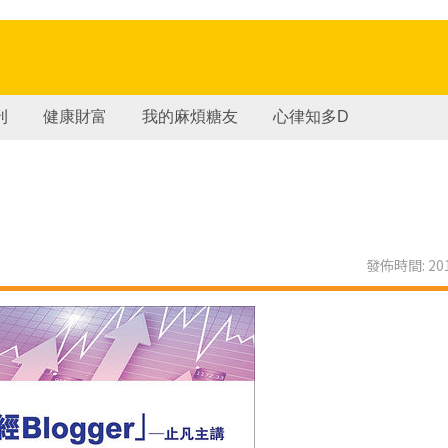
刊
健康財富
我的麻煩糖友
心律知多D
發佈時間: 201