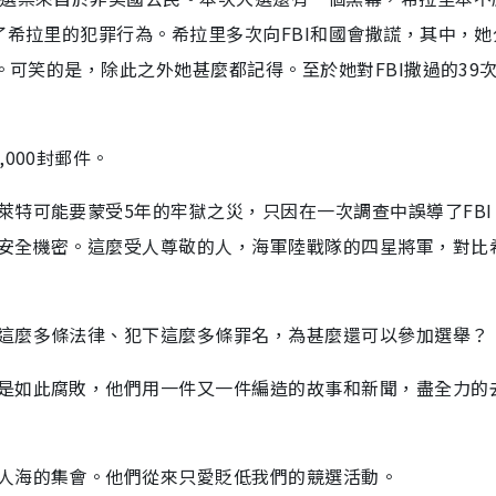
了希拉里的犯罪行為。希拉里多次向FBI和國會撒謊，其中，她
。可笑的是，除此之外她甚麼都記得。至於她對FBI撒過的39
000封郵件。
萊特可能要蒙受5年的牢獄之災，只因在一次調查中誤導了FBI
安全機密。這麼受人尊敬的人，海軍陸戰隊的四星將軍，對比
這麼多條法律、犯下這麼多條罪名，為甚麼還可以參加選舉？
是如此腐敗，他們用一件又一件編造的故事和新聞，盡全力的
人海的集會。他們從來只愛貶低我們的競選活動。