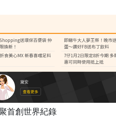
Shopping送環保百便袋 仲
即睇牛大人夢王祭！晚市
限換新！
蛋～讚好FB送布丁飲料
8折食美心MX 新春喜嚐足料
7仔1月2日限定8折今期 
惠可同時使用抵上抵
黛安
查看更多
界聚首創世界紀錄