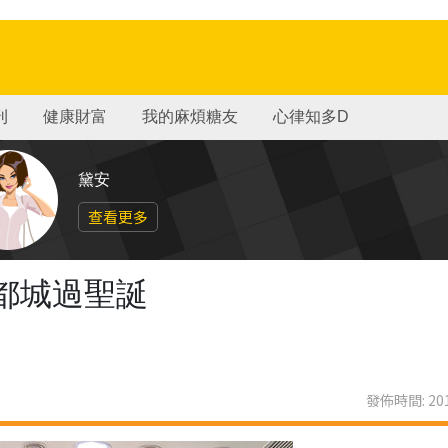
刊
健康財富
我的麻煩糖友
心律知多D
黛安
查看更多
y新都城過聖誕
發佈時間: 201