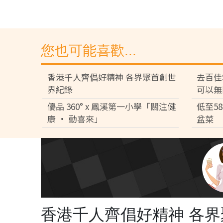
您也可能喜歡...
香港千人齊倡好精神 各界聚首創世
去百佳
界紀錄
可以無
優品 360° x 鳳溪第一小學「關注健
低至5
康 • 動喜來」
盆菜
香港千人齊倡好精神 各