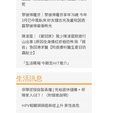
死
黎彼得離世｜黎彼得離世享年76歲 今年
3月已中風臥床 好友鍾志光及盧宛茵透
露黎彼得最後時光
陳浚霆｜《愛回家》風少陳浚霆歐遊行
山出事 1原因全身爆紅疹極恐怖 險「毀
容」急回港求醫【附皮膚科醫生夏日防
蟲貼士】
「生活晴報 今期至HIT推介」
生活訊息
保單逆按自製長糧 | 充裕退休儲備 + 保
障家人GET！（附個案說明）
HPV相關頭頸癌新症上升 男性高危