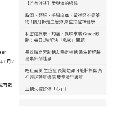
【若善健談】愛與痛的邊緣
胸悶、頭脹、手腳麻痺？黃祥興不靠藥
物 1個月拆走血管炸彈 重拾醒神健康
私密處痕癢、灼痛、異味來襲 Grace教
路：每日1粒解決「私密」問題
ar
長效胰島素助糖友穩定控糖 醫生拆解胰
島素針劑迷思
明年1月2
唔止面黃 生痘痘 長期攰都可能肝損傷 黃
祥興逆轉肝機能 慶幸及早護肝
咗有數
血糖失控好傷「心」!