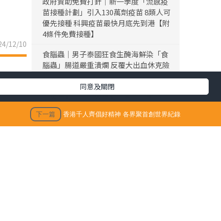
政府資助免費打針｜新一季度「流感疫
苗接種計劃」引入130萬劑疫苗 8類人可
優先接種 科興疫苗最快月底先到港【附
4條件免費接種】
4/12/10
食腦蟲｜男子泰國狂食生醃海鮮染「食
腦蟲」腸道嚴重潰爛 反覆大出血休克險
死
同意及關閉
黎彼得離世｜黎彼得離世享年76歲 今年
3月已中風臥床 好友鍾志光及盧宛茵透
下一篇
香港千人齊倡好精神 各界聚首創世界紀錄
露黎彼得最後時光
陳浚霆｜《愛回家》風少陳浚霆歐遊行
山出事 1原因全身爆紅疹極恐怖 險「毀
容」急回港求醫【附皮膚科醫生夏日防
蟲貼士】
「生活晴報 今期至HIT推介」
生活訊息