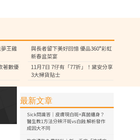
送夢王雞
與長者留下美好回憶 優品360°彩虹
新春盆菜宴
多款著數優
11月7日 7仔有「77折」！黛安分享
3大掃貨貼士
最新文章
Sick問識答｜皮膚現白斑=真菌纏身？
醫生教1方法分辨汗斑vs白蝕 解析發作
成因大不同