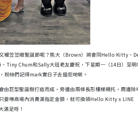
又暖笠笠嘅聖誕節呢？熊大（Brown）將會同Hello Kitty、De
、Fifi、Tiny Chum和Sally大班老友慶祝，下星期一（14日）至
，粉絲們記得mark實日子去搵佢哋喇。
會由巨型聖誕樹打造而成，旁邊由兩條長形樓梯襯托，周邊除
場內消費滿指定金額，就可換領Hello Kitty x LINE
係大滿足呀！