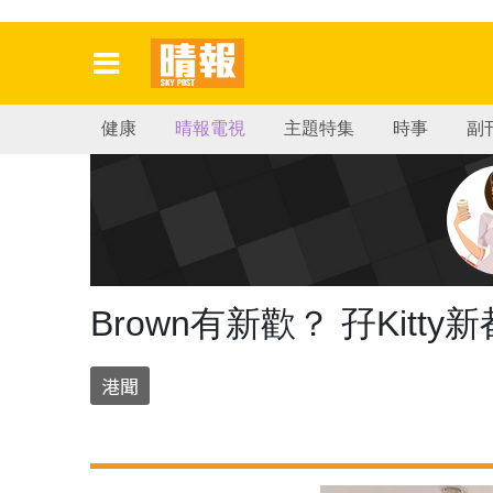
健康
晴報電視
主題特集
時事
副
Brown有新歡？ 孖Kitt
港聞