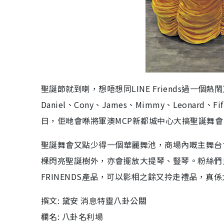
聖誕節就到喇，想唔想同LINE Friends過一個熱鬧
Daniel、Cony、James、Mimmy、Leonard
日，佢哋會喺將軍澳MCP新都城中心大搞聖誕舞會
聖誕舞會又點少得一個華麗舞池，商場內嘅主舞台
棵閃亮聖誕樹外，亦會擺放大提琴、豎琴。粉絲們只要喺商
FRINENDS產品，可以影相之餘又拎走禮品，真
撰文: 黛安 消息特靈八卦公關
欄名: 八卦名利場