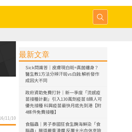
最新文章
Sick問識答｜皮膚現白斑=真菌纏身？
醫生教1方法分辨汗斑vs白蝕 解析發作
成因大不同
政府資助免費打針｜新一季度「流感疫
苗接種計劃」引入130萬劑疫苗 8類人可
優先接種 科興疫苗最快月底先到港【附
4條件免費接種】
6/11/10
食腦蟲｜男子泰國狂食生醃海鮮染「食
腦蟲」腸道嚴重潰爛 反覆大出血休克險