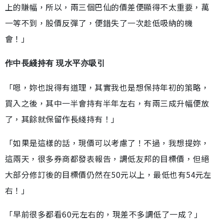
上的賺幅，所以，兩三個巴仙的價差便顯得不太重要，萬
一等不到，股價反彈了，便錯失了一次趁低吸納的機
會！」
作中長綫持有 現水平亦吸引
「嗯，妳也說得有道理，其實我也是想保持年初的策略，
買入之後，其中一半會持有半年左右，有兩三成升幅便放
了，其餘就保留作長綫持有！」
「如果是這樣的話，現價可以考慮了！不過，我想提妳，
這兩天，很多券商都發表報告，調低友邦的目標價，但絕
大部分修訂後的目標價仍然在50元以上，最低也有54元左
右！」
「早前很多都看60元左右的，現差不多調低了一成？」