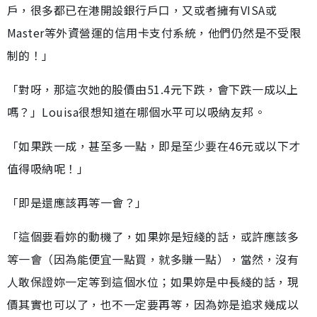
戶，很多都已在港開設銀行戶口，又或者擁有VISA或
Master等外資營運的信用卡支付系統，他們仍然是不受限
制的！」
「對呀，那這次她的股價由51.4元下跌，會下跌一成以上
嗎？」Louisa很想知道在哪個水平可以吸納友邦。
「如果跌一成，甚至多一點，即是至少要在46元或以下才
值得吸納呢！」
「即是還應該再等一會？」
「這個要看妳的動機了，如果妳是短綫的話，或許應該多
等一會（因為能便宜一點買，就多賺一點），當然，沒有
人敢保證妳一定等到這個水位；如果妳是中長綫的話，現
價其實也可以了，也不一定要再等，因為妳是追求幾成以