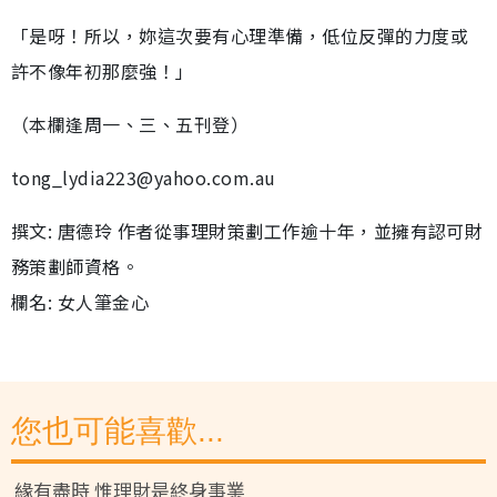
「是呀！所以，妳這次要有心理準備，低位反彈的力度或
許不像年初那麼強！」
（本欄逢周一、三、五刊登）
tong_lydia223@yahoo.com.au
撰文: 唐德玲 作者從事理財策劃工作逾十年，並擁有認可財
務策劃師資格。
欄名: 女人筆金心
您也可能喜歡...
緣有盡時 惟理財是終身事業