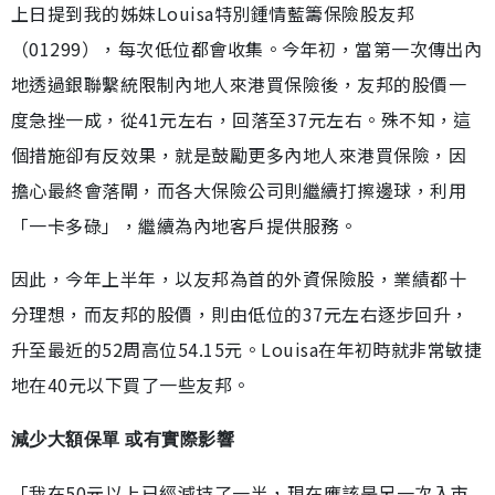
上日提到我的姊妹Louisa特別鍾情藍籌保險股友邦
（01299），每次低位都會收集。今年初，當第一次傳出內
地透過銀聯繫統限制內地人來港買保險後，友邦的股價一
度急挫一成，從41元左右，回落至37元左右。殊不知，這
個措施卻有反效果，就是鼓勵更多內地人來港買保險，因
擔心最終會落閘，而各大保險公司則繼續打擦邊球，利用
「一卡多碌」，繼續為內地客戶提供服務。
因此，今年上半年，以友邦為首的外資保險股，業績都十
分理想，而友邦的股價，則由低位的37元左右逐步回升，
升至最近的52周高位54.15元。Louisa在年初時就非常敏捷
地在40元以下買了一些友邦。
減少大額保單 或有實際影響
「我在50元以上已經減持了一半，現在應該是另一次入市