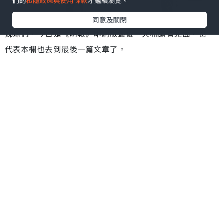
們的
私隱政策與使用條款
才繼續瀏覽。
同意及關閉
姊妹們，今日是《晴報》印刷版最後一天和讀者見面，也
代表本欄也去到最後一篇文章了。
一晃眼，原來我在本欄和大家談「心」，已經11年零一個
星期了，第一篇《女人筆金心》是在2012年9月6日出版
的。這個專欄之所以稱為「女人筆金心」，背後確實因為
有點「不甘心」。
新一代女性 撑起半邊天
我相信，我們這一代的女性，正是基於很多「不甘心」，
才會成就今日女性的新面貌，例如許多姊妹「不甘心」結
婚生仔後要留在家中相夫教子，於是繼續留在職場打拼。