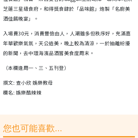
芝蓮三星級食府，和得獎食肆於「品味館」炮製「名廚美
酒佳餚晚宴」。
入場費30元，消費豐儉由人，人潮雖多但秩序好，充滿嘉
年華歡樂氣氛，天公造美，晚上較為清涼，一於抽離紛擾
的新聞，去中環海濱品酒嘗美食度周末。
（本欄逢周一、三、五刊登）
撰文: 查小欣 娛樂教母
欄名: 娛樂酷辣辣
您也可能喜歡...