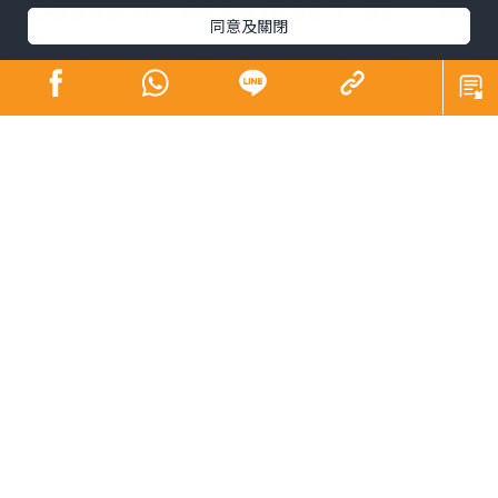
4K全景聲粵劇電影，將戲曲的「唱念做打」電影化，將科
同意及關閉
技與傳統粵劇無縫融合，全片每個鏡頭十分講究，呈現仙
氣，如幻似真，視覺效果一流。女主角曾小敏和男主角文
汝清是國家一級演員，演出毋庸置疑，雖然對他們陌生，
但電影夠張力，無礙欣賞。
白素貞、青蛇、許仙、法海的故事，耳熟能詳，不易討
好，《白蛇傳．情》則憑拍攝手法新穎，融入中國繪畫藝
術風格外，並注入新元素，古代crossover現代，傳統x科
技，獲得多個國內及國際獎項，為粵劇電影寫下新一頁。
科技令電影年輕化，有助吸引年輕人對粵劇產生興趣，其
實在八和會館努力推動下，已令不少人喜歡粵劇，好像正
在戲曲中心演出的《香江號》很受歡迎。
戲中兩個必睇場口︰白素貞闖金山寺搶許仙的武打場面，