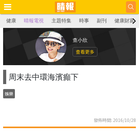
健康
晴報電視
主題特集
時事
副刊
健康財富
查小欣
查看更多
周末去中環海濱癲下
娛樂
發佈時間: 2016/10/28