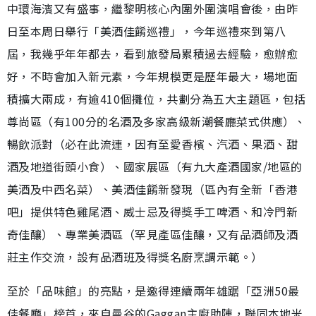
中環海濱又有盛事，繼黎明核心內圍外圍演唱會後，由昨
日至本周日舉行「美酒佳餚巡禮」，今年巡禮來到第八
屆，我幾乎年年都去，看到旅發局累積過去經驗，愈辦愈
好，不時會加入新元素，今年規模更是歷年最大，場地面
積擴大兩成，有逾410個攤位，共劃分為五大主題區，包括
尊尚區（有100分的名酒及多家高級新潮餐廳菜式供應）、
暢飲派對（必在此流連，因有至愛香檳、汽酒、果酒、甜
酒及地道街頭小食）、國家展區（有九大產酒國家/地區的
美酒及中西名菜）、美酒佳餚新發現（區內有全新「香港
吧」提供特色雞尾酒、威士忌及得獎手工啤酒、和冷門新
奇佳釀）、專業美酒區（罕見產區佳釀，又有品酒師及酒
莊主作交流，設有品酒班及得獎名廚烹調示範。）
至於「品味館」的亮點，是邀得連續兩年雄踞「亞洲50最
佳餐廳」榜首，來自曼谷的Gaggan主廚助陣，聯同本地米