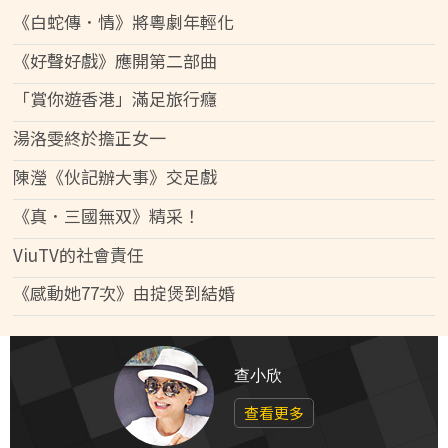
《白蛇傳．情》將粵劇年輕化
《好聲好戲》應開第二部曲
「賞你遊香港」滿足旅行癮
湯洛雯終於擔正女一
陳瀅《伙記辦大事》交足戲
《真．三國無双》精采！
ViuTV的社會責任
《感動她77次》由掟煲到結婚
查小欣
查看更多