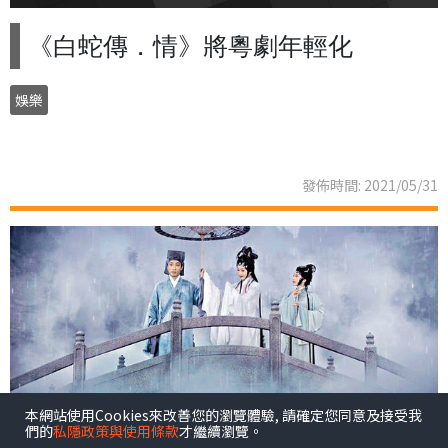
《白蛇傳．情》將粵劇年輕化
娛樂
發佈時間: 2021/05/31
本網站使用Cookies來改善您的瀏覽體驗, 請確定您同意及接受我
電影《白蛇傳．情》為粵劇帶來劃時代改變。該片是首部
們的
私隱政策與使用條款
才繼續瀏覽。