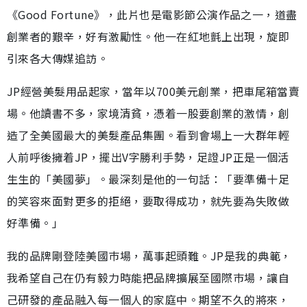
《Good Fortune》，此片也是電影節公演作品之一，道盡
創業者的艱辛，好有激勵性。他一在紅地氈上出現，旋即
引來各大傳媒追訪。
JP經營美髮用品起家，當年以700美元創業，把車尾箱當賣
場。他讀書不多，家境清貧，憑着一股要創業的激情，創
造了全美國最大的美髮產品集團。看到會場上一大群年輕
人前呼後擁着JP，擺出V字勝利手勢，足證JP正是一個活
生生的「美國夢」。最深刻是他的一句話：「要準備十足
的笑容來面對更多的拒絕，要取得成功，就先要為失敗做
好準備。」
我的品牌剛登陸美國巿場，萬事起頭難。JP是我的典範，
我希望自己在仍有毅力時能把品牌擴展至國際巿場，讓自
己研發的產品融入每一個人的家庭中。期望不久的將來，