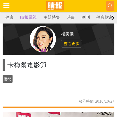
健康
晴報電視
主題特集
時事
副刊
健康財富
楊美儀
查看更多
卡梅爾電影節
港聞
發佈時間: 2016/10/27