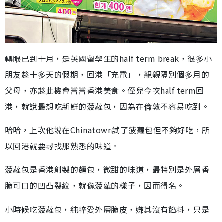
轉眼已到十月，是英國留學生的half term break，很多小
朋友趁十多天的假期，回港「充電」，親親隔別個多月的
父母，亦趁此機會嘗嘗香港美食。侄兒今次half term回
港，就說最想吃新鮮的菠蘿包，因為在倫敦不容易吃到。
哈哈，上次他說在Chinatown試了菠蘿包但不夠好吃，所
以回港就要尋找那熟悉的味道。
菠蘿包是香港創製的麵包，微甜的味道，最特別是外層香
脆可口的凹凸裂紋，就像菠蘿的樣子，因而得名。
小時候吃菠蘿包，純粹愛外層脆皮，嫌其沒有餡料，只是