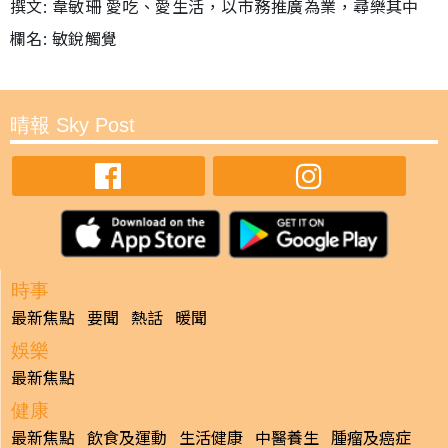
撰文: 韋敏珊 愛吃、愛生活，以市務推廣為業，尋樂其中
欄名: 敏銳觸覺
晴報 Sky Post
時事
最新焦點
要聞
熱話
暖聞
娛樂
最新焦點
健康
最新焦點
飲食及運動
生活健康
中醫養生
腫瘤及癌症