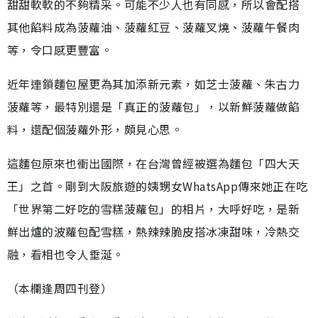
甜甜軟軟的不夠精采。可能不少人也有同感，所以會配搭
其他餡料成為菠蘿油、菠蘿紅豆、菠蘿叉燒、菠蘿午餐肉
等，令口感更豐富。
近年連鎖麵包屋更為其加添新元素，如芝士菠蘿、朱古力
菠蘿等，最特別還是「真正的菠蘿包」，以新鮮菠蘿做餡
料，還配個菠蘿外形，頗見心思。
這麵包原來也衝出國際，在台灣曾經被選為麵包「四大天
王」之首。剛到大阪旅遊的姨甥女WhatsApp傳來她正在吃
「世界第二好吃的雪糕菠蘿包」的相片，大呼好吃，是新
鮮出爐的波蘿包配雪糕，熱辣辣脆皮搭冰凍甜味，冷熱交
融，看相也令人垂涎。
（本欄逢周四刊登）