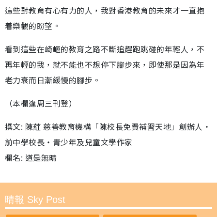
這些對教育有心有力的人，我對香港教育的未來才一直抱
着樂觀的盼望。
看到這些在崎嶇的教育之路不斷追趕跑跳碰的年輕人，不
再年輕的我，就不能也不想停下腳步來，即使那是因為年
老力衰而日漸緩慢的腳步。
（本欄逢周三刊登）
撰文: 陳葒 慈善教育機構「陳校長免費補習天地」創辦人‧
前中學校長‧青少年及兒童文學作家
欄名: 道是無晴
晴報 Sky Post