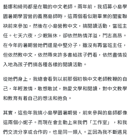
藝娜和綺筠都是在職的中文老師。兩年前，我招募小島學
園暑期學習營的義務島師時，這兩個看似剛畢業的閨蜜聯
袂前來參加，然後在小島營教中文，搞閱讀活動，當班主
任。七天六夜，少眠無休，卻依然熱情洋溢，鬥志高昂。
在今年的暑期營她們還是中堅分子，雖沒有再當班主任，
但依然教中文，依然帶來許多書給孩子們看，依然盡情投
入地為孩子們搞各種各樣的閱讀活動。
從她們身上，我總會看到以前那個初執中文老師教鞭的自
己，年輕激情，敢想敢試，熱愛文學和閱讀，對中文教學
和教育有着自己的想法和抱負。
其實，這些年我搞小島學園暑期營，前來參與的島師都像
這兩個小妮子。而現在會主動上來我們「工作室」，和我
們交流分享或合作的，也是同一類人。正因為我不斷遇見