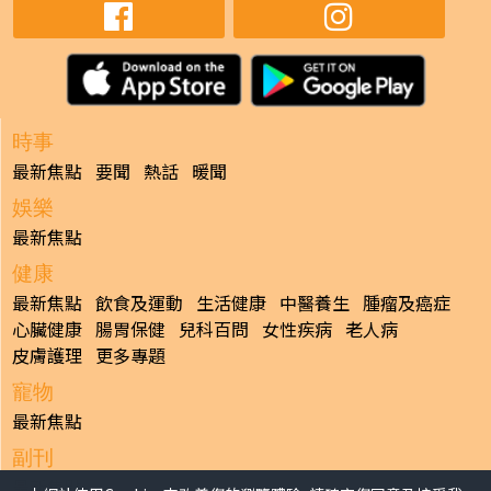
時事
最新焦點
要聞
熱話
暖聞
娛樂
最新焦點
健康
最新焦點
飲食及運動
生活健康
中醫養生
腫瘤及癌症
心臟健康
腸胃保健
兒科百問
女性疾病
老人病
皮膚護理
更多專題
寵物
最新焦點
副刊
最新焦點