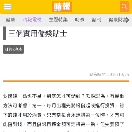
健康
晴報電視
主題特集
時事
副刊
健康財富
三個實用儲錢貼士
財經/地產
發佈時間: 2016/10/25
要儲錢一點也不易，到底怎才可儲到？思源認為，有幾個
方法可考慮。第一，每月出糧先將錢儲起或進行投資，餘
下的錢才用於消費。只有當投資永遠排第一位時，才有可
能儲到錢，而且儲錢目標金額可定得高一點，但先要預了