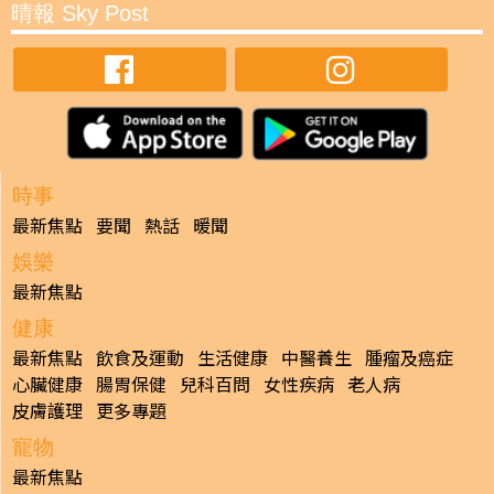
晴報 Sky Post
時事
最新焦點
要聞
熱話
暖聞
娛樂
最新焦點
健康
最新焦點
飲食及運動
生活健康
中醫養生
腫瘤及癌症
心臟健康
腸胃保健
兒科百問
女性疾病
老人病
皮膚護理
更多專題
寵物
最新焦點