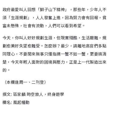
政府最愛叫人回想「獅子山下精神」，那些年，少年人不
須「生涯規劃」，人人發奮上進，因為努力會有回報，貧
富未懸殊，社會有流動，人們可以看到希望。
今天，你叫人好好規劃生涯，但現實殘酷，生活艱難，規
劃愈美好失望愈難受。怎麼辦？最少，請離地高官們多點
同理心，不要閒來無事只懂指摘一蟹不如一蟹，更要搞清
楚，今天年輕人面對的困境與壓力，正是上一代製造出來
的。
（本欄逢周一、二刊登）
撰文: 區家麟 時空旅人，終身遊學
欄名: 風起幡動