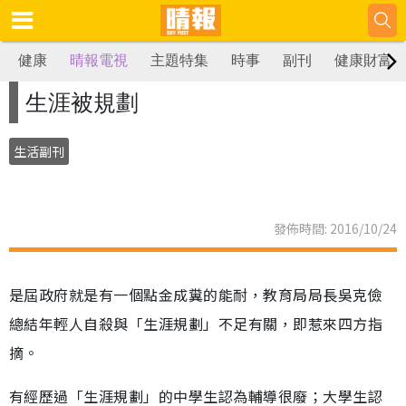
健康
晴報電視
主題特集
時事
副刊
健康財富
生涯被規劃
生活副刊
發佈時間: 2016/10/24
是屆政府就是有一個點金成糞的能耐，教育局局長吳克儉
總結年輕人自殺與「生涯規劃」不足有關，即惹來四方指
摘。
有經歷過「生涯規劃」的中學生認為輔導很廢；大學生認