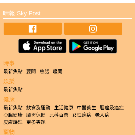
晴報 Sky Post
時事
最新焦點
要聞
熱話
暖聞
娛樂
最新焦點
健康
最新焦點
飲食及運動
生活健康
中醫養生
腫瘤及癌症
心臟健康
腸胃保健
兒科百問
女性疾病
老人病
皮膚護理
更多專題
寵物