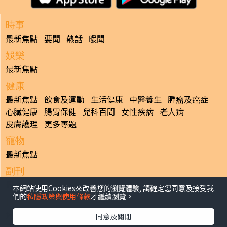
時事
最新焦點
要聞
熱話
暖聞
娛樂
最新焦點
健康
最新焦點
飲食及運動
生活健康
中醫養生
腫瘤及癌症
心臟健康
腸胃保健
兒科百問
女性疾病
老人病
皮膚護理
更多專題
寵物
最新焦點
副刊
最新焦點
本網站使用Cookies來改善您的瀏覽體驗, 請確定您同意及接受我
們的
私隱政策與使用條款
才繼續瀏覽。
日報
揭頁版
港聞
財經/地產
中國/國際
娛樂
Healthy Life
同意及關閉
生活副刊
親子/教育
體育
專題/人物
昔日晴報