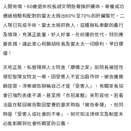
人間有情。60歲退休校長胡文明急需換肝續命，幸獲成功
通過檢驗和配對的雷太太捐出60％至70％的肝臟幫忙，二
人現已完成手術。雷太太捐肝救人，這種無私奉獻的義行
及情操，充滿正能量，好人好事，在紛擾的世代，特別應
要表揚。謹此衷心祝願胡校長及雷太太一切順利，早日康
復！
天地正氣。私營殘疾人士院舍「康橋之家」前院長被控性
侵犯智障女院友一案，因受害人不宜出庭作供，被告獲撤
銷控罪。涉案被告辯稱自己才是「受害人」，有關家長協
會已強烈表達不滿，甚至用「衣冠禽獸」來形容他。若看
法庭在駁回被告取回堂費的要求時指「被告幸運」，但同
時是「受害人或社會的不幸」，就可知法律條文及制度未
必能彰顯到社會所期望的公義。