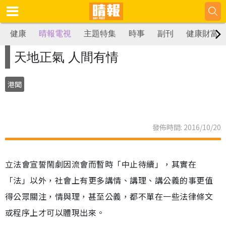
健康
晴報電視
主題特集
時事
副刊
健康財富
天地正氣 人間有情
港聞
發佈時間: 2016/10/20
立法會宣誓鬧劇因流會而暫時「中止待續」，其實在
「法」以外，社會上有更多講情、講理、講公義的事更值
得公眾關注，情與理，甚至公義，都不單在一些法律條文
或程序上才可以體現出來。