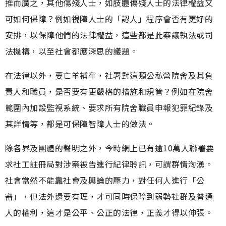
推而廣之，其他傷殘人士，如肢體傷殘人士的法律權益又
可如何保障？例如視障人士的「認人」程序會否有更好的
安排，以保障他們的法律權益，這些都是此案讓執法或司
法機構，以至社會都應深思的議題。
在法律以外，要亡羊補牢，社署對這類公私營院舍及其負
責人和職員，是否要有更嚴格的措施和規管？例如在院舍
範圍內加設監視系統、要求所有院舍職員申報犯罪紀錄及
其詳情等，都是可保障智障人士的做法。
除各界及團體的聲明之外，今時網上已有逾10萬人聯署要
求社工註冊局對涉案被告進行紀律聆訊，可謂群情洶湧。
社會當然不能靠社會及輿論的壓力，對任何人進行「公
審」，但法外還要有理，才可同時保障到弱勢社群及普通
人的權利，這才是公平、公正的法律，正義才得以伸張。