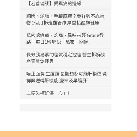
【若善健談】愛與痛的邊緣
胸悶、頭脹、手腳麻痺？黃祥興不靠藥
物 1個月拆走血管炸彈 重拾醒神健康
私密處痕癢、灼痛、異味來襲 Grace教
路：每日1粒解決「私密」問題
長效胰島素助糖友穩定控糖 醫生拆解胰
島素針劑迷思
唔止面黃 生痘痘 長期攰都可能肝損傷 黃
祥興逆轉肝機能 慶幸及早護肝
血糖失控好傷「心」!