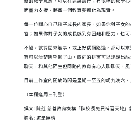
新的教學意念，可以在這裏試行；有很棒的教學心
面盡力支援，將每一個教育夢都化為現實。
每一位關心自己孩子成長的家長，如果你對子女的
答；如果你對子女的成長感到有困難和壓力，也可
不過，就算閒來無事，或正好偶爾路過，都可以來
窗可以清楚眺望獅子山，西向的排窗可以遠觀昂船
聊天，和其他陌生但同路的教育有心人聊聊天，風
目前工作室的開放時間是星期一至五的朝九晚六，
（本欄逢周三刊登）
撰文: 陳葒 慈善教育機構「陳校長免費補習天地
欄名: 道是無晴