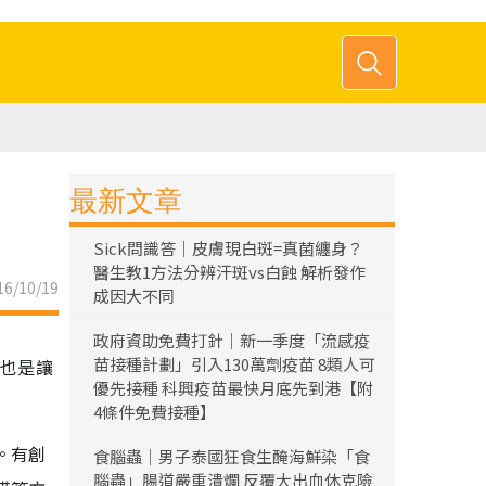
最新文章
Sick問識答｜皮膚現白斑=真菌纏身？
醫生教1方法分辨汗斑vs白蝕 解析發作
6/10/19
成因大不同
政府資助免費打針｜新一季度「流感疫
苗接種計劃」引入130萬劑疫苗 8類人可
，也是讓
優先接種 科興疫苗最快月底先到港【附
4條件免費接種】
。有創
食腦蟲｜男子泰國狂食生醃海鮮染「食
腦蟲」腸道嚴重潰爛 反覆大出血休克險