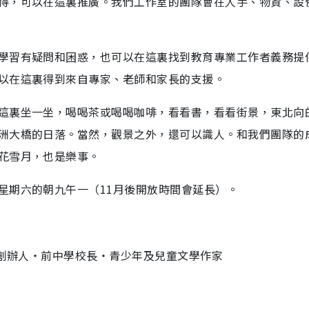
得，可以在這裏推廣。我們工作室的團隊會在人手、物資、設
學習有疑問和困惑，也可以在這裏找到教育專業工作者義務提
以在這裏得到來自專家、老師和家長的支援。
這裏坐一坐，喝喝茶或喝喝咖啡，看看書，看看街景，東北向
洲大橋的日落。當然，觀景之外，還可以識人。和我們團隊的
花雪月，也是樂事。
星期六的朝九午一（11月後開放時間會延長）。
」創辦人‧前中學校長‧青少年及兒童文學作家