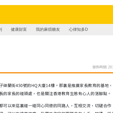
刊
健康財富
我的麻煩糖友
心律知多D
發佈時間: 201
砵蘭街450號的HQ大廈14樓。那裏是推廣家長教育的基地
長的家長的碰頭處，也是關注香港教育生態有心人的落腳點。
都可以來這裏碰一碰同心同德的同路人，互相交流，切磋合作