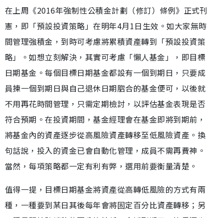
在上周《2016年強制性公積金計劃（修訂）條例》正式刊
憲，即「預設投資策略」在明年4月1日生效。如大家無時
間管理強積金，到時可考慮將累積資產轉到「預設投資策
略」。如想立刻解決，其實可考慮「懶人基金」，即目標
日期基金。每個目標日期基金都設有一個到期日，只要成
員揀一個到期日與自己退休日期脗合的基金便可，以後就
不用再花時間管理，只需定期檢討，以評估基金表現是否
符合預期。在投資期間，基金經理會在基金即將到期前，
將基金內的資產逐步從高風險資產轉移至低風險資產。換
句話說，投入的資金已會自動化管理，成員不需再費神。
當然，每項策略都一定有利有弊，選用前要衡量清楚。
值得一提，目標日期基金將資產從高轉低風險的方式有兩
種，一種要到某日其後每年會將固定百分比資產轉移；另