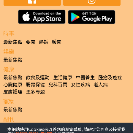
時事
最新焦點
要聞
熱話
暖聞
娛樂
最新焦點
健康
最新焦點
飲食及運動
生活健康
中醫養生
腫瘤及癌症
心臟健康
腸胃保健
兒科百問
女性疾病
老人病
皮膚護理
更多專題
寵物
最新焦點
副刊
最新焦點
本網站使用Cookies來改善您的瀏覽體驗, 請確定您同意及接受我