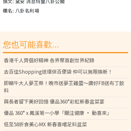
撰文: 黛安 消息特靈八卦公關
欄名: 八卦名利場
您也可能喜歡...
香港千人齊倡好精神 各界聚首創世界紀錄
去百佳Shopping送環保百便袋 仲可以無限換新！
即睇牛大人夢王祭！晚市送夢王雞蛋～讚好FB送布丁飲
料
與長者留下美好回憶 優品360°彩虹新春盆菜宴
優品 360° x 鳳溪第一小學「關注健康 • 動喜來」
低至58折食美心MX 新春喜嚐足料盆菜