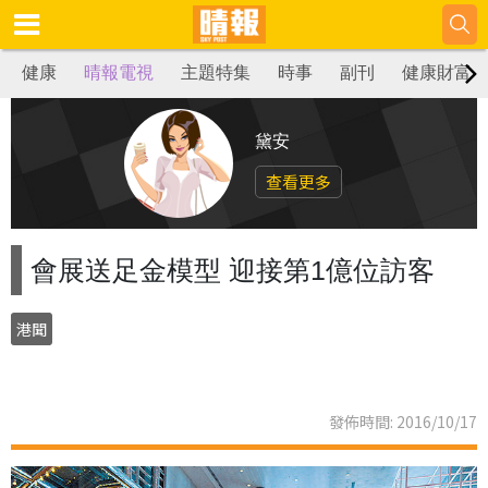
健康
晴報電視
主題特集
時事
副刊
健康財富
黛安
查看更多
會展送足金模型 迎接第1億位訪客
港聞
發佈時間: 2016/10/17