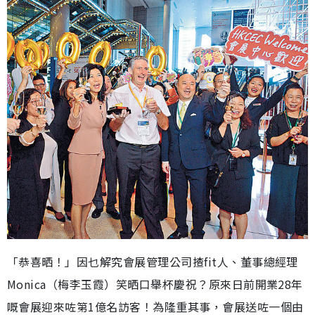
「恭喜晒！」因乜解究會展管理公司揸fit人、董事總經理
Monica（梅李玉霞）笑晒口舉杯慶祝？原來日前開業28年
嘅會展迎來咗第1億名訪客！為隆重其事，會展送咗一個由