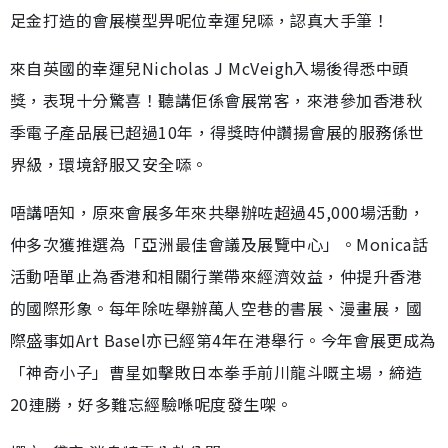
足金打造的會展模型畀呢位幸運兒𠻹，認真大手筆！
來自英國的幸運兒Nicholas J McVeigh入場後得悉中頭
獎，表現十分驚喜！聽講佢係會展常客，來港參加香港秋
季電子產品展已超過10年，得獎時仲讚揚會展的服務係世
界級，環境舒服又安全𠻹。
唔講唔知，原來會展多年來共舉辦咗超過45,000場活動，
仲多次獲推選為「亞洲最佳會議及展覽中心」。Monica話
活動唔單止為香港和相關行業帶來經濟效益，仲提升香港
的國際形象。每年除咗舉辦萬人空巷的書展、漫畫展，國
際盛事如Art Basel亦已經第4年在港舉行。今年會展更成為
「神奇小子」曹星如擊敗日本拳手前川龍斗嘅主場，締造
20連勝，好多難忘經驗喺呢度發生㗎。