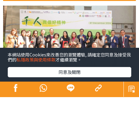
本網站使用Cookies來改善您的瀏覽體驗, 請確定您同意及接受我
們的
私隱政策與使用條款
才繼續瀏覽。
同意及關閉
青少年係未來社會嘅主人翁，佢哋嘅幸福感同時都係我們
未來幸福嘅所在。芸芸幸福感範疇之中，黛安認為精神健
康尤為重要，亦係近年社會各界關注所在。為咗凝聚更大
嘅社會力量以更廣泛嘅層面支持我哋呢班未來社會嘅主人
翁，同時響應特首喺《施政報告》中提出嘅加強支持青少