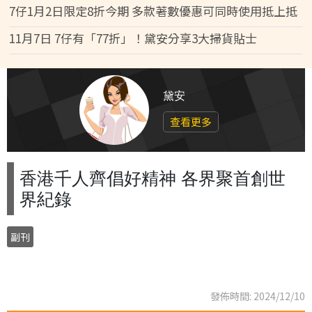
7仔1月2日限定8折今期 多款著數優惠可同時使用抵上抵
11月7日 7仔有「77折」！黛安分享3大掃貨貼士
黛安
查看更多
香港千人齊倡好精神 各界聚首創世
界紀錄
副刊
發佈時間: 2024/12/10