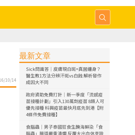
最新文章
Sick問識答｜皮膚現白斑=真菌纏身？
醫生教1方法分辨汗斑vs白蝕 解析發作
6/10/14
成因大不同
政府資助免費打針｜新一季度「流感疫
苗接種計劃」引入130萬劑疫苗 8類人可
優先接種 科興疫苗最快月底先到港【附
4條件免費接種】
食腦蟲｜男子泰國狂食生醃海鮮染「食
腦蟲」腸道嚴重潰爛 反覆大出血休克險