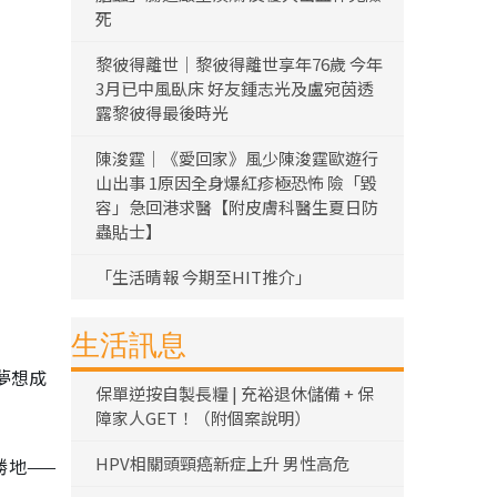
死
黎彼得離世｜黎彼得離世享年76歲 今年
3月已中風臥床 好友鍾志光及盧宛茵透
露黎彼得最後時光
陳浚霆｜《愛回家》風少陳浚霆歐遊行
山出事 1原因全身爆紅疹極恐怖 險「毀
容」急回港求醫【附皮膚科醫生夏日防
蟲貼士】
「生活晴報 今期至HIT推介」
生活訊息
夢想成
保單逆按自製長糧 | 充裕退休儲備 + 保
障家人GET！（附個案說明）
HPV相關頭頸癌新症上升 男性高危
勝地——