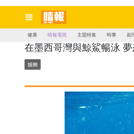
健康
晴報電視
主題特集
時事
副
在墨西哥灣與鯨鯊暢泳 夢
娛樂