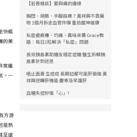
【若善健談】愛與痛的邊緣
胸悶、頭脹、手腳麻痺？黃祥興不靠藥
物 1個月拆走血管炸彈 重拾醒神健康
坐快艇
私密處痕癢、灼痛、異味來襲 Grace教
騰的美
路：每日1粒解決「私密」問題
長效胰島素助糖友穩定控糖 醫生拆解胰
島素針劑迷思
非常龐
唔止面黃 生痘痘 長期攰都可能肝損傷 黃
氛。一
祥興逆轉肝機能 慶幸及早護肝
血糖失控好傷「心」!
我方游
若是熟
甚至遠