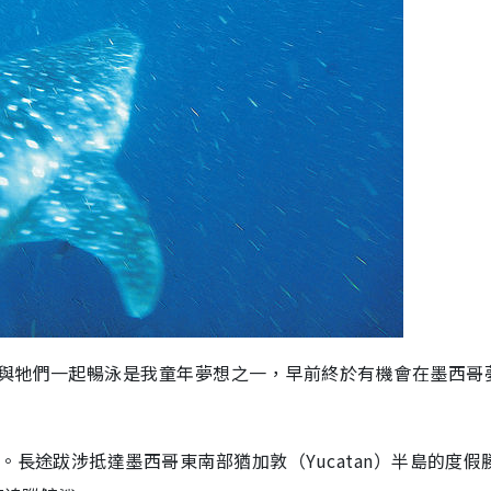
與牠們一起暢泳是我童年夢想之一，早前終於有機會在墨西哥
長途跋涉抵達墨西哥東南部猶加敦（Yucatan）半島的度假