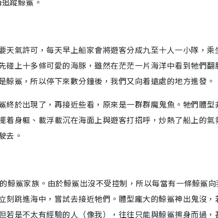
海追蹤鯨鯊。
要天氣許可，每天早上船家會將遊客分成九至十人一小隊，乘
先碰上十多條可愛的海豚，雖然在茫茫一片海洋中看到牠們翻
是鯨鯊，所以停下來數分鐘後，我們又向着遠處的地方進發。
鯊終於出現了，再接近些看，原來是一群群魔鬼魚。牠們體型
擺着身軀、載浮載沉在海面上與遊客打招呼，炒熱了船上的氣
駛去。
條的鯨鯊家族。由於鯨鯊出沒不受控制，所以每當有一條鯨鯊向
立刻跳進海中，嘗試去接近牠們。體型龐大的鯨鯊神出鬼沒，
但若是不太有經驗的人（像我），往往只能與鯨鯊擦身而過，