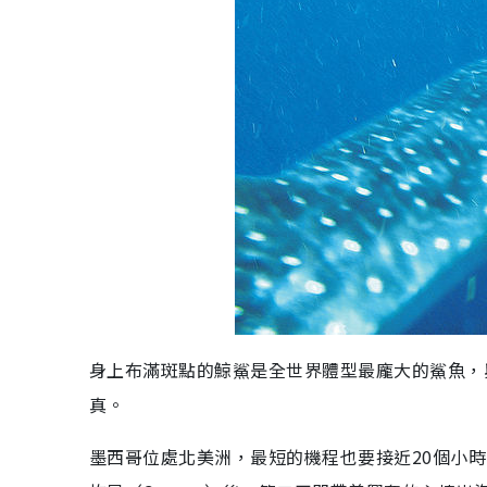
身上布滿斑點的鯨鯊是全世界體型最龐大的鯊魚，
真。
墨西哥位處北美洲，最短的機程也要接近20個小時。