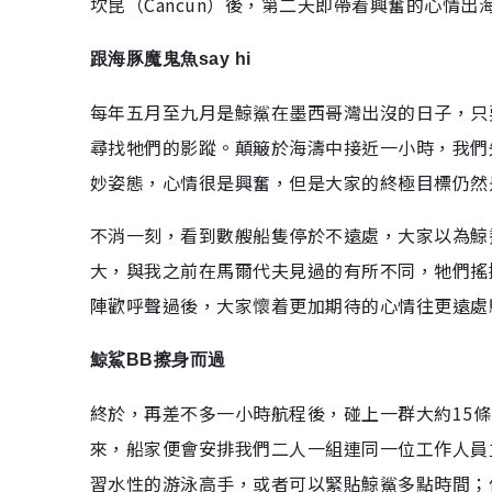
坎昆（Cancun）後，第二天即帶着興奮的心情出
跟海豚魔鬼魚say hi
每年五月至九月是鯨鯊在墨西哥灣出沒的日子，只
尋找牠們的影蹤。顛簸於海濤中接近一小時，我們
妙姿態，心情很是興奮，但是大家的終極目標仍然
不消一刻，看到數艘船隻停於不遠處，大家以為鯨
大，與我之前在馬爾代夫見過的有所不同，牠們搖
陣歡呼聲過後，大家懷着更加期待的心情往更遠處
鯨鯊BB擦身而過
終於，再差不多一小時航程後，碰上一群大約15
來，船家便會安排我們二人一組連同一位工作人員
習水性的游泳高手，或者可以緊貼鯨鯊多點時間；