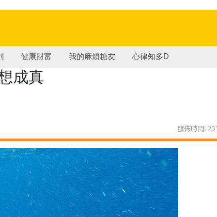
刊
健康財富
我的麻煩糖友
心律知多D
想成真
發佈時間: 201