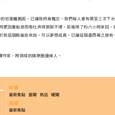
秒的近距離邂逅，已讓我終身難忘。我們每人會有兩至三次下
時更因暈船浪而嘔吐弄得狼狽不堪，前後用了約六小時來回，
於我這個鯨鯊迷來說，可以夢想成真，已讓這個墨西哥之旅有
專欄作家，跨領域的娛樂圈邊緣人。
時事
最新焦點
要聞
熱話
暖聞
娛樂
最新焦點