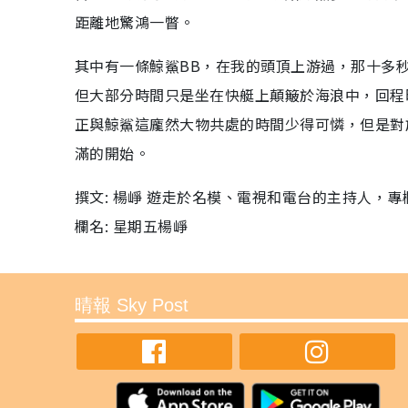
距離地驚鴻一瞥。
其中有一條鯨鯊BB，在我的頭頂上游過，那十多
但大部分時間只是坐在快艇上顛簸於海浪中，回程
正與鯨鯊這龐然大物共處的時間少得可憐，但是對
滿的開始。
撰文: 楊崢 遊走於名模、電視和電台的主持人，
欄名: 星期五楊崢
晴報 Sky Post