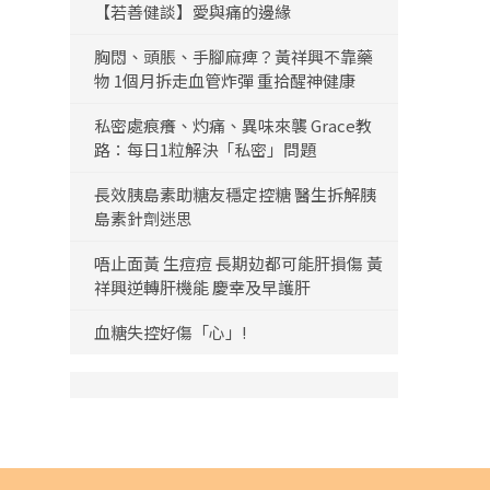
【若善健談】愛與痛的邊緣
胸悶、頭脹、手腳麻痺？黃祥興不靠藥
物 1個月拆走血管炸彈 重拾醒神健康
私密處痕癢、灼痛、異味來襲 Grace教
路：每日1粒解決「私密」問題
長效胰島素助糖友穩定控糖 醫生拆解胰
島素針劑迷思
唔止面黃 生痘痘 長期攰都可能肝損傷 黃
祥興逆轉肝機能 慶幸及早護肝
血糖失控好傷「心」!