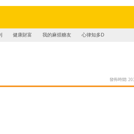
刊
健康財富
我的麻煩糖友
心律知多D
發佈時間: 201