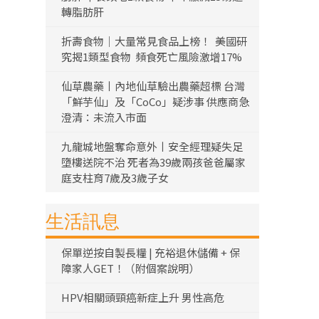
轉脂肪肝
折壽食物｜大量常見食品上榜！ 美國研
究揭1類型食物 頻食死亡風險激增17%
仙草農藥丨內地仙草驗出農藥超標 台灣
「鮮芋仙」及「CoCo」疑涉事 供應商急
澄清：未流入市面
九龍城地盤奪命意外丨安全經理疑失足
墮樓送院不治 死者為39歲兩孩爸爸屬家
庭支柱育7歲及3歲子女
生活訊息
保單逆按自製長糧 | 充裕退休儲備 + 保
障家人GET！（附個案說明）
HPV相關頭頸癌新症上升 男性高危