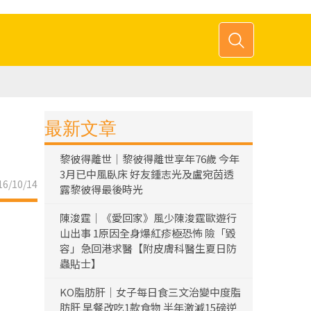
最新文章
黎彼得離世｜黎彼得離世享年76歲 今年
3月已中風臥床 好友鍾志光及盧宛茵透
6/10/14
露黎彼得最後時光
陳浚霆｜《愛回家》風少陳浚霆歐遊行
山出事 1原因全身爆紅疹極恐怖 險「毀
容」急回港求醫【附皮膚科醫生夏日防
蟲貼士】
KO脂肪肝｜女子每日食三文治變中度脂
肪肝 早餐改吃1款食物 半年激減15磅逆