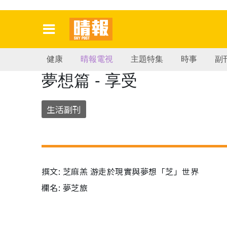
健康
晴報電視
主題特集
時事
副
夢想篇 - 享受
生活副刊
撰文: 芝麻羔 游走於現實與夢想「芝」世界
欄名: 夢芝旅