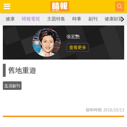
健康
晴報電視
主題特集
時事
副刊
健康財富
張宏艷
查看更多
舊地重遊
生活副刊
發佈時間: 2016/10/13