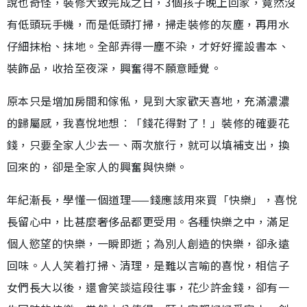
說也奇怪，裝修大致完成之日，3個孩子晚上回家，竟然沒
有低頭玩手機，而是低頭打掃，掃走裝修的灰塵，再用水
仔細抹枱、抹地。全部弄得一塵不染，才好好擺設書本、
裝飾品，收拾至夜深，興奮得不願意睡覺。
原本只是增加房間和傢俬，見到大家歡天喜地，充滿濃濃
的歸屬感，我喜悅地想︰「錢花得對了！」裝修的確要花
錢，只要全家人少去一、兩次旅行，就可以填補支出，換
回來的，卻是全家人的興奮與快樂。
年紀漸長，學懂一個道理——錢應該用來買「快樂」，喜悅
長留心中，比甚麼奢侈品都更受用。各種快樂之中，滿足
個人慾望的快樂，一瞬即逝；為別人創造的快樂，卻永遠
回味。人人笑着打掃、清理，是難以言喻的喜悅，相信子
女們長大以後，還會笑談這段往事，花少許金錢，卻有一