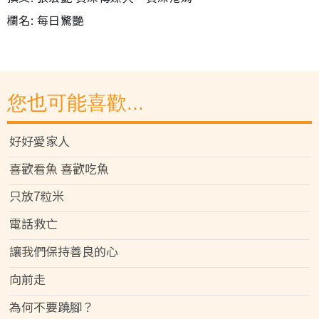
欄名: 每日驚艷
您也可能喜歡...
好好愛家人
喜歡看魚 喜歡吃魚
只放7粒米
電話救亡
讓我們保持善良的心
向前走
為何不要蹺腳？