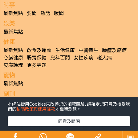
時事
最新焦點
要聞
熱話
暖聞
娛樂
最新焦點
健康
最新焦點
飲食及運動
生活健康
中醫養生
腫瘤及癌症
心臟健康
腸胃保健
兒科百問
女性疾病
老人病
皮膚護理
更多專題
寵物
最新焦點
副刊
最新焦點
本網站使用Cookies來改善您的瀏覽體驗, 請確定您同意及接受我
們的
私隱政策與使用條款
才繼續瀏覽。
日報
揭頁版
港聞
財經/地產
中國/國際
娛樂
Healthy Life
同意及關閉
生活副刊
親子/教育
體育
專題/人物
昔日晴報