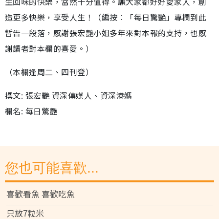
生回味的快樂，當然十分值得。願大家都好好愛家人，創
造更多快樂，享受人生！（編按︰「每日驚艷」專欄到此
暫告一段落，感謝張宏艷小姐多年來對本報的支持，也感
謝讀者對本欄的喜愛。）
（本欄逢周二、四刊登）
撰文: 張宏艷 資深傳媒人、資深港媽
欄名: 每日驚艷
您也可能喜歡...
喜歡看魚 喜歡吃魚
只放7粒米