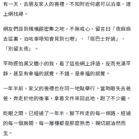
有一天，去朋友家人的喪禮，不知附近何處可以泊車，遂
上網找尋。
網友們談到殯儀館密集之地，不無戒心，留言曰「夜麻麻
去這裏，泊咗車唔知會見到乜嘢」、「搭巴士好過」、
「別留太夜」。
平時既怕黑又膽小的我，看了這些網上評語，反而充滿平
靜，甚至有幸福的感覺。不錯，是幸福的感覺。
一年半前，家父的喪禮也在同一地點舉行。當時剛失去爸
爸，奔走於他的後事，拿着文件來回此地，跑了不少遍。
眨眼之間，已經過了一年半，腳下所走的每一條路、經過
的每一個房間、每一層樓都是那麼熟悉，親切感油然而
生。