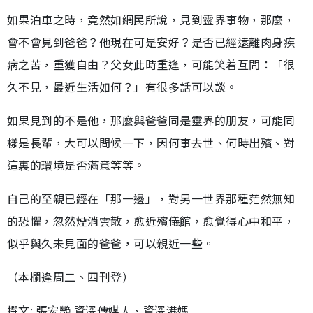
如果泊車之時，竟然如網民所說，見到靈界事物，那麼，
會不會見到爸爸？他現在可是安好？是否已經遠離肉身疾
病之苦，重獲自由？父女此時重逢，可能笑着互問：「很
久不見，最近生活如何？」有很多話可以談。
如果見到的不是他，那麼與爸爸同是靈界的朋友，可能同
樣是長輩，大可以問候一下，因何事去世、何時出殯、對
這裏的環境是否滿意等等。
自己的至親已經在「那一邊」，對另一世界那種茫然無知
的恐懼，忽然煙消雲散，愈近殯儀館，愈覺得心中和平，
似乎與久未見面的爸爸，可以親近一些。
（本欄逢周二、四刊登）
撰文: 張宏艷 資深傳媒人、資深港媽