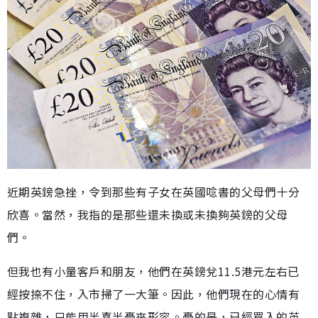
近期英鎊急挫，令到那些有子女在英國唸書的父母們十分
欣喜。當然，我指的是那些還未換或未換夠英鎊的父母
們。
但我也有小量客戶和朋友，他們在英鎊兌11.5港元左右已
經按捺不住，入市掃了一大筆。因此，他們現在的心情有
點複雜，只能用半喜半憂來形容。憂的是，已經買入的英