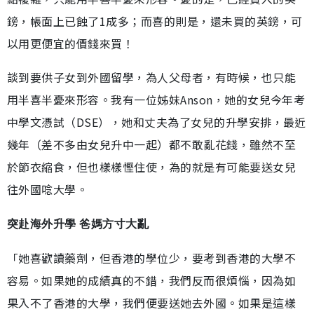
鎊，帳面上已蝕了1成多；而喜的則是，還未買的英鎊，可
以用更便宜的價錢來買！
談到要供子女到外國留學，為人父母者，有時候，也只能
用半喜半憂來形容。我有一位姊妹Anson，她的女兒今年考
中學文憑試（DSE），她和丈夫為了女兒的升學安排，最近
幾年（差不多由女兒升中一起）都不敢亂花錢，雖然不至
於節衣縮食，但也樣樣慳住使，為的就是有可能要送女兒
往外國唸大學。
突赴海外升學 爸媽方寸大亂
「她喜歡讀藥劑，但香港的學位少，要考到香港的大學不
容易。如果她的成績真的不錯，我們反而很煩惱，因為如
果入不了香港的大學，我們便要送她去外國。如果是這樣