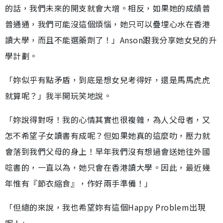
的話，我們未來的開支就會大增。相反，如果她的成績普
普通通，我們可能沒這個煩惱，她只可以疊埋心水在香港
讀大學，而且不能選藥劑了！」Anson跟我分享她女兒的升
學計劃。
「妳似乎有點矛盾，到底是想女兒考得好，還是馬馬虎虎
就算呢？」我半開玩笑地說。
「妳說得對呀！我的心情其實也很複雜，為人父母者，又
怎不希望子女讀書有成呢？但如果她真的這麼叻，壓力就
會落到我們父母的身上！早年我們沒有想過會送她往外國
唸書的，一直以為，她只會在香港讀大學。因此，最近幾
年惟有『節衣縮食』，作好兩手準備！」
「但總的來說，我也希望妳有這個Happy Problem出現
呢！」