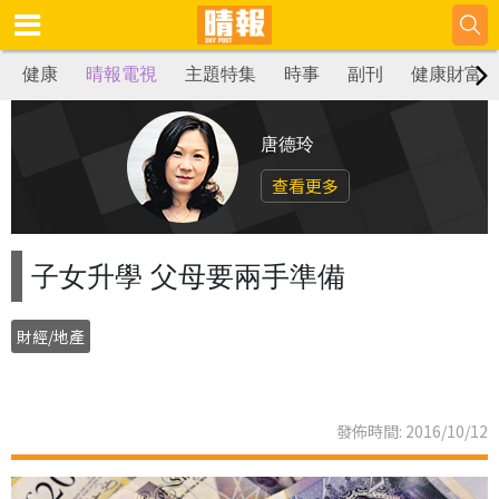
健康
晴報電視
主題特集
時事
副刊
健康財富
唐德玲
查看更多
子女升學 父母要兩手準備
財經/地產
發佈時間: 2016/10/12