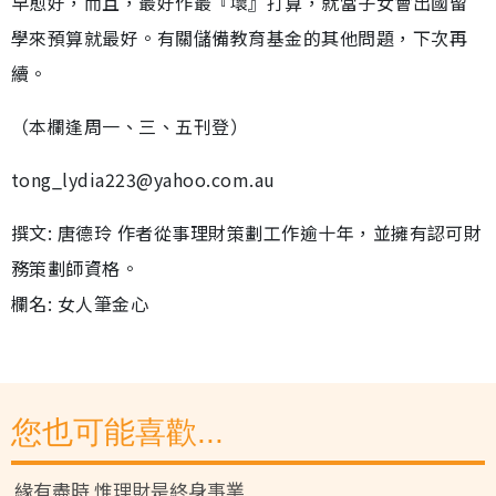
早愈好，而且，最好作最『壞』打算，就當子女會出國留
學來預算就最好。有關儲備教育基金的其他問題，下次再
續。
（本欄逢周一、三、五刊登）
tong_lydia223@yahoo.com.au
撰文: 唐德玲 作者從事理財策劃工作逾十年，並擁有認可財
務策劃師資格。
欄名: 女人筆金心
您也可能喜歡...
緣有盡時 惟理財是終身事業