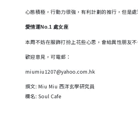
心態積極，行動力很強，有利計劃的推行，但是處
愛情運No.1 處女座
本周不妨在服飾打扮上花些心思，會給異性朋友不
歡迎意見，可電郵：
miumiu1207@yahoo.com.hk
撰文: Miu Miu 西洋玄學研究員
欄名: Soul Cafe