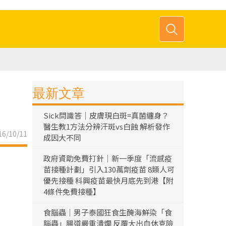
最新文章
Sick問識答｜皮膚現白斑=真菌纏身？
醫生教1方法分辨汗斑vs白蝕 解析發作
6/10/11
成因大不同
政府資助免費打針｜新一季度「流感疫
苗接種計劃」引入130萬劑疫苗 8類人可
優先接種 科興疫苗最快月底先到港【附
4條件免費接種】
食腦蟲｜男子泰國狂食生醃海鮮染「食
腦蟲」腸道嚴重潰爛 反覆大出血休克險