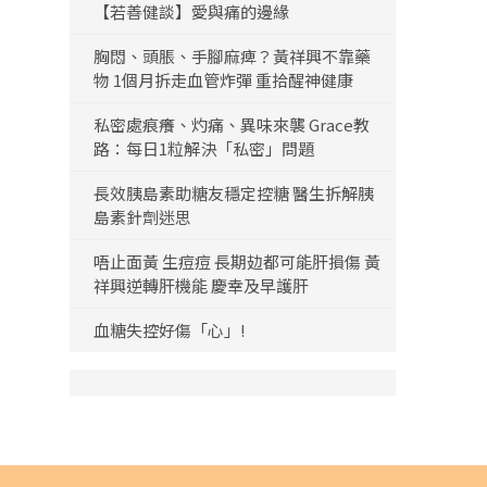
【若善健談】愛與痛的邊緣
胸悶、頭脹、手腳麻痺？黃祥興不靠藥
物 1個月拆走血管炸彈 重拾醒神健康
私密處痕癢、灼痛、異味來襲 Grace教
路：每日1粒解決「私密」問題
長效胰島素助糖友穩定控糖 醫生拆解胰
島素針劑迷思
唔止面黃 生痘痘 長期攰都可能肝損傷 黃
祥興逆轉肝機能 慶幸及早護肝
血糖失控好傷「心」!