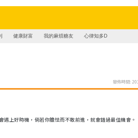
刊
健康財富
我的麻煩糖友
心律知多D
發佈時間: 201
會遇上好時機，倘若你膽怯而不敢前進，就會錯過最佳機會。