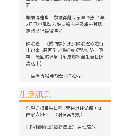
死
黎彼得離世｜黎彼得離世享年76歲 今年
3月已中風臥床 好友鍾志光及盧宛茵透
露黎彼得最後時光
陳浚霆｜《愛回家》風少陳浚霆歐遊行
山出事 1原因全身爆紅疹極恐怖 險「毀
容」急回港求醫【附皮膚科醫生夏日防
蟲貼士】
「生活晴報 今期至HIT推介」
生活訊息
保單逆按自製長糧 | 充裕退休儲備 + 保
障家人GET！（附個案說明）
HPV相關頭頸癌新症上升 男性高危