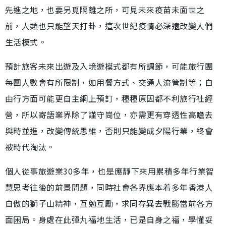
先進之地，也要另覓隔離之所，可見未來疫苗未面世之
前，人類也只能望天打卦，這次世紀疫情必深遠改變人們
生活模式。
預計旅客未來出遊及入境遊模式都有所調節，可能旅行團
每團人數會有所限制，如用餐方式、交通人流管制等；自
由行方面可能更自主網上預訂，種種原因都不利旅行社經
營，所以寄語業界除了謹守崗位，亦需更有穿透性高瞻去
與時並進，改變傳統思維，否則只能變成夕陽行業，終會
被時代淘汰。
個人從事旅遊業30多年，也是應靜下來用累積多年行業智
慧思考往後的前景問題，同時社會各界應本着多年香港人
自傲的獅子山精神，互勉互勵，求同存異去戰勝當前各方
面困局。身處在此彈丸福地生活，已是自身之福，學懂妥