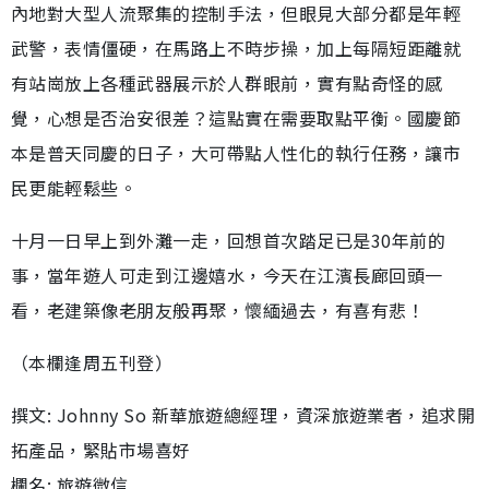
內地對大型人流聚集的控制手法，但眼見大部分都是年輕
武警，表情僵硬，在馬路上不時步操，加上每隔短距離就
有站崗放上各種武器展示於人群眼前，實有點奇怪的感
覺，心想是否治安很差？這點實在需要取點平衡。國慶節
本是普天同慶的日子，大可帶點人性化的執行任務，讓市
民更能輕鬆些。
十月一日早上到外灘一走，回想首次踏足已是30年前的
事，當年遊人可走到江邊嬉水，今天在江濱長廊回頭一
看，老建築像老朋友般再聚，懷緬過去，有喜有悲！
（本欄逢周五刊登）
撰文: Johnny So 新華旅遊總經理，資深旅遊業者，追求開
拓產品，緊貼市場喜好
欄名: 旅遊微信