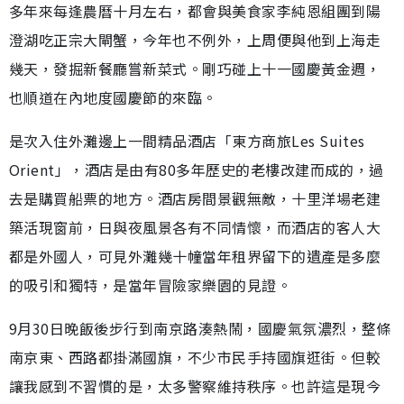
多年來每逢農曆十月左右，都會與美食家李純恩組團到陽
澄湖吃正宗大閘蟹，今年也不例外，上周便與他到上海走
幾天，發掘新餐廳嘗新菜式。剛巧碰上十一國慶黃金週，
也順道在內地度國慶節的來臨。
是次入住外灘邊上一間精品酒店「東方商旅Les Suites
Orient」，酒店是由有80多年歷史的老樓改建而成的，過
去是購買船票的地方。酒店房間景觀無敵，十里洋場老建
築活現窗前，日與夜風景各有不同情懷，而酒店的客人大
都是外國人，可見外灘幾十幢當年租界留下的遺產是多麼
的吸引和獨特，是當年冒險家樂園的見證。
9月30日晚飯後步行到南京路湊熱鬧，國慶氣氛濃烈，整條
南京東、西路都掛滿國旗，不少市民手持國旗逛街。但較
讓我感到不習慣的是，太多警察維持秩序。也許這是現今