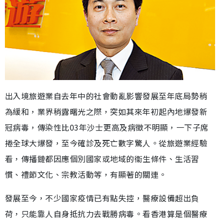
出入境旅遊業自去年中的社會動亂影響發展至年底局勢稍
為緩和，業界稍露曙光之際，突如其來年初起內地爆發新
冠病毒，傳染性比03年沙士更高及病徵不明顯，一下子席
捲全球大爆發，至今確診及死亡數字驚人。從旅遊業經驗
看，傳播鏈都因應個別國家或地域的衞生條件、生活習
慣、禮節文化、宗教活動等，有顯著的關連。
發展至今，不少國家疫情已有點失控，醫療設備超出負
荷，只能靠人自身抵抗力去戰勝病毒。看香港算是個醫療