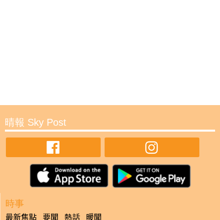
晴報 Sky Post
時事
最新焦點
要聞
熱話
暖聞