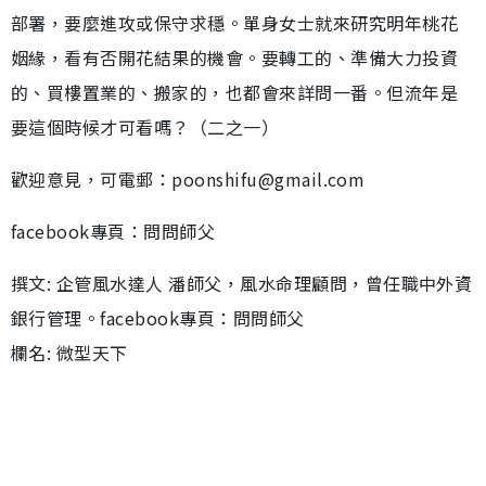
部署，要麼進攻或保守求穩。單身女士就來研究明年桃花
姻緣，看有否開花結果的機會。要轉工的、準備大力投資
的、買樓置業的、搬家的，也都會來詳問一番。但流年是
要這個時候才可看嗎？（二之一）
歡迎意見，可電郵：poonshifu@gmail.com
facebook專頁：問問師父
撰文: 企管風水達人 潘師父，風水命理顧問，曾任職中外資
銀行管理。facebook專頁：問問師父
欄名: 微型天下