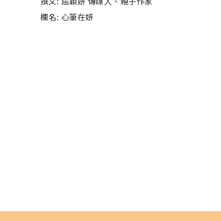
撰文: 屈穎妍 傳媒人、親子作家
欄名: 心筆在妍