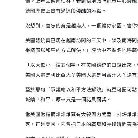
償。上年去德國柏林，看到當地政府把市中心最靚
德國歷史上曾有過這段殘酷的污點。
沒想到，善忘的竟是越南人，一個毀你家園、害你
美國總統奧巴馬在越南訪問的三天中，談及南海問
爭議應以和平的方式解決。」談話中不點名地呼籲
「以大欺小」這五個字，在美國總統的口說出來，
美國大還是利比亞大？美國大還是阿富汗大？還有
至於那句「爭議應以和平方法解決」就更可圈可點
城鎮？和平，原來只是一個諾貝爾獎。
當美國常指摘誰誰誰藏有大殺傷力武器，批評誰誰
家，正是美國，它曾把日本的廣島和長崎瞬間夷為