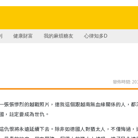
刊
健康財富
我的麻煩糖友
心律知多D
發佈時間: 201
一張張慘烈的越戰照片，連我這個跟越南無血緣關係的人，都
國，註定要成為世仇。
這仇恨將永遠延續下去。除非如德國人對猶太人，不僅悔過，