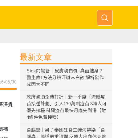
最新文章
Sick問識答｜皮膚現白斑=真菌纏身？
醫生教1方法分辨汗斑vs白蝕 解析發作
6/05/30
成因大不同
政府資助免費打針｜新一季度「流感疫
苗接種計劃」引入130萬劑疫苗 8類人可
深深覺
優先接種 科興疫苗最快月底先到港【附
4條件免費接種】
還補
食腦蟲｜男子泰國狂食生醃海鮮染「食
腦蟲」腸道嚴重潰爛 反覆大出血休克險