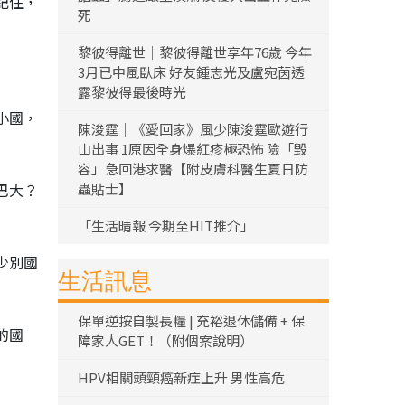
記住，
死
黎彼得離世｜黎彼得離世享年76歲 今年
3月已中風臥床 好友鍾志光及盧宛茵透
露黎彼得最後時光
小國，
陳浚霆｜《愛回家》風少陳浚霆歐遊行
山出事 1原因全身爆紅疹極恐怖 險「毀
容」急回港求醫【附皮膚科醫生夏日防
巴大？
蟲貼士】
「生活晴報 今期至HIT推介」
少別國
生活訊息
保單逆按自製長糧 | 充裕退休儲備 + 保
的國
障家人GET！（附個案說明）
HPV相關頭頸癌新症上升 男性高危