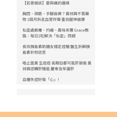
【若善健談】愛與痛的邊緣
胸悶、頭脹、手腳麻痺？黃祥興不靠藥
物 1個月拆走血管炸彈 重拾醒神健康
私密處痕癢、灼痛、異味來襲 Grace教
路：每日1粒解決「私密」問題
長效胰島素助糖友穩定控糖 醫生拆解胰
島素針劑迷思
唔止面黃 生痘痘 長期攰都可能肝損傷 黃
祥興逆轉肝機能 慶幸及早護肝
血糖失控好傷「心」!