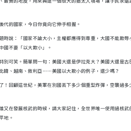
、最貴的地皮，用來興建一個很大的猶太人墳場，讓子民永遠
後代的國家，今日你竟向它伸手相握。
題時說：「國家不論大小，主權都應得到尊重，大國不能欺辱
中國不要「以大欺小」。
特別可笑。簡單問一句：美國大還是伊拉克大？美國大還是古
北韓、越南、敘利亞……美國以大欺小的例子，還少嗎？
了！回顧這世紀，美軍在別國丟下多少個重型炸彈，空襲過多
誰又在發展核武的時候，請大家記住，全世界唯一使用過核武
平地。