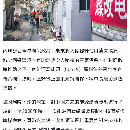
內地配合全球環保政策，未來將大幅提升使用清潔能源，
減少污染環境，有助消除令人困擾的空氣污染，在利好政
策推動之下，京能清潔能源（00579）屬燃氣熱電供應商，
符合環保原則，正好食正國策支持環保，料中長綫前景值
憧憬。
據國務院下達的政策，對中國未來的能源結構體系進行了
規劃，至2020年時，一次能源消費總量要控制在48億噸標
準煤左右，同時煤炭佔一次能源消費比重要控制在62％以
內，而非化石能源的比重則要達到15％。