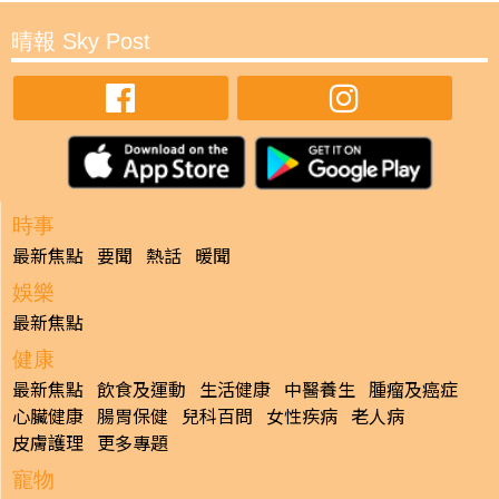
晴報 Sky Post
時事
最新焦點
要聞
熱話
暖聞
娛樂
最新焦點
健康
最新焦點
飲食及運動
生活健康
中醫養生
腫瘤及癌症
心臟健康
腸胃保健
兒科百問
女性疾病
老人病
皮膚護理
更多專題
寵物