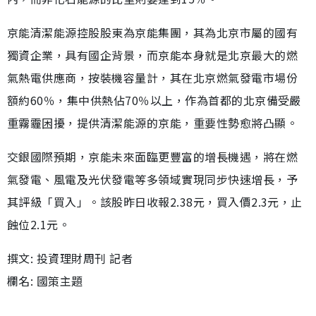
京能清潔能源控股股東為京能集團，其為北京市屬的國有
獨資企業，具有國企背景，而京能本身就是北京最大的燃
氣熱電供應商，按裝機容量計，其在北京燃氣發電市場份
額約60％，集中供熱佔70％以上，作為首都的北京備受嚴
重霧霾困擾，提供清潔能源的京能，重要性勢愈將凸顯。
交銀國際預期，京能未來面臨更豐富的增長機遇，將在燃
氣發電、風電及光伏發電等多領域實現同步快速增長，予
其評級「買入」。該股昨日收報2.38元，買入價2.3元，止
蝕位2.1元。
撰文: 投資理財周刊 記者
欄名: 國策主題