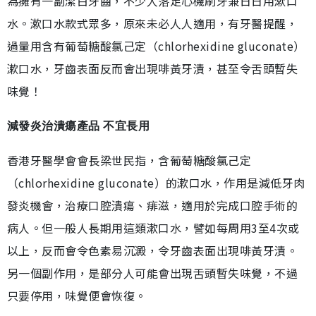
為擁有一副潔白牙齒，不少人落足心機刷牙兼日日用漱口
水。漱口水款式眾多，原來未必人人適用，有牙醫提醒，
過量用含有葡萄糖酸氯己定（chlorhexidine gluconate）
漱口水，牙齒表面反而會出現啡黃牙漬，甚至令舌頭暫失
味覺！
減發炎治潰瘍產品 不宜長用
香港牙醫學會會長梁世民指，含葡萄糖酸氯己定
（chlorhexidine gluconate）的漱口水，作用是減低牙肉
發炎機會，治療口腔潰瘍、痱滋，適用於完成口腔手術的
病人。但一般人長期用這類漱口水，譬如每周用3至4次或
以上，反而會令色素易沉澱，令牙齒表面出現啡黃牙漬。
另一個副作用，是部分人可能會出現舌頭暫失味覺，不過
只要停用，味覺便會恢復。