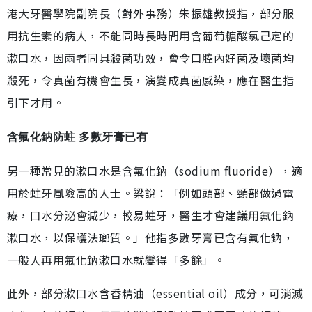
港大牙醫學院副院長（對外事務）朱振雄教授指，部分服
用抗生素的病人，不能同時長時間用含葡萄糖酸氯己定的
漱口水，因兩者同具殺菌功效，會令口腔內好菌及壞菌均
殺死，令真菌有機會生長，演變成真菌感染，應在醫生指
引下才用。
含氟化鈉防蛀 多數牙膏已有
另一種常見的漱口水是含氟化鈉（sodium fluoride），適
用於蛀牙風險高的人士。梁說：「例如頭部、頸部做過電
療，口水分泌會減少，較易蛀牙，醫生才會建議用氟化鈉
漱口水，以保護法瑯質。」他指多數牙膏已含有氟化鈉，
一般人再用氟化鈉漱口水就變得「多餘」。
此外，部分漱口水含香精油（essential oil）成分，可消滅