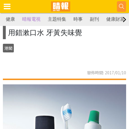
健康
晴報電視
主題特集
時事
副刊
健康財富
用錯漱口水 牙黃失味覺
港聞
發佈時間: 2017/01/10