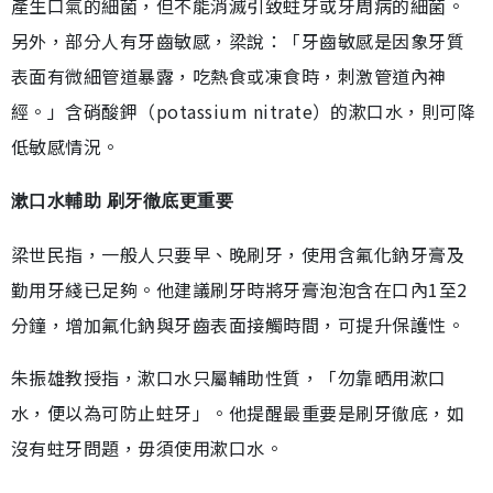
產生口氣的細菌，但不能消滅引致蛀牙或牙周病的細菌。
另外，部分人有牙齒敏感，梁說：「牙齒敏感是因象牙質
表面有微細管道暴露，吃熱食或凍食時，刺激管道內神
經。」含硝酸鉀（potassium nitrate）的漱口水，則可降
低敏感情況。
漱口水輔助 刷牙徹底更重要
梁世民指，一般人只要早、晚刷牙，使用含氟化鈉牙膏及
勤用牙綫已足夠。他建議刷牙時將牙膏泡泡含在口內1至2
分鐘，增加氟化鈉與牙齒表面接觸時間，可提升保護性。
朱振雄教授指，漱口水只屬輔助性質，「勿靠晒用漱口
水，便以為可防止蛀牙」。他提醒最重要是刷牙徹底，如
沒有蛀牙問題，毋須使用漱口水。