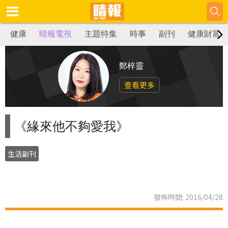
健康
晴報電視
主題特集
時事
副刊
健康財富
鄭梓靈
查看更多
《緣來他不夠愛我》
生活副刊
發佈時間: 2016/04/28