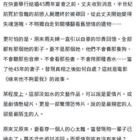
在快要舉行結婚45周年宴會之前，丈夫收到消息，半世紀
前死於雪難的前戀人屍體終於被尋回，從此丈夫開始變得
失魂落魄，不時獨自走到閣樓翻看舊戀情的遺物……
更可怕的是，原來兩夫婦一直引以自豪的珍貴回憶，全部
都有那個她的影子。要不是那個她，他們不會養那隻狗、
不會聽那些音樂、不會看那些書、不會用那種香水……當
了他45年的妻子，發現真相之後如何自處？這就是電影
《緣來他不夠愛我》的故事。
某程度上，這部淡如水的文藝作品，可以說是愛情片，或
是劇情懸疑片，更是一部驚慄恐怖片，說的是最親密的人
卻是最陌生的人。
原來又原來，要看穿一個人的心太難，當發現時一輩子已
過去了，再不忿也追討不回。而愛情到底有沒有來過？