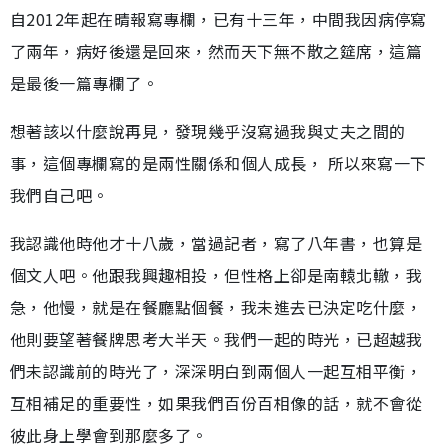
自2012年起在晴報寫專欄，已有十三年，中間我因病停寫
了兩年，病好後還是回來，然而天下無不散之筵席，這篇
是最後一篇專欄了。
想著該以什麼說再見，發現幾乎沒寫過我與丈夫之間的
事，這個專欄寫的是兩性關係和個人成長， 所以來寫一下
我們自己吧。
我認識他時他才十八歲，當過記者，寫了八年書，也算是
個文人吧。他跟我興趣相投，但性格上卻是南轅北轍，我
急，他慢，就是在餐廳點個餐，我未進去已決定吃什麼，
他則要望著餐牌思考大半天。我們一起的時光，已超越我
們未認識前的時光了，深深明白到兩個人一起互相平衡，
互相補足的重要性，如果我們百份百相像的話，就不會從
彼此身上學會到那麼多了。