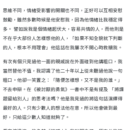
思維不同，情緒受影響的開關也不同，正好可以互相安慰
鼓勵，雖然多數時候是他安慰我，因為他情緒比我穩定得
多。 譬如說我是個情緒起伏大，容易共情的人，而他則是
不在乎大部份人怎樣想他的人，「如果不知全貌就下判斷
的人，根本不用理會」他這話在我屢次不開心時救贖我。
有次有個只見過他一面的親戚說在外面碰到他講粗口，我
當然替他不值，我認識了他二十年以上從未聽過他說一句
粗口。他卻一笑置之：「隨便怎樣想，又不是我的誰。」
不去申辯。在《被討厭的勇氣》一書中不是有提及 「將課
題留給別人」的思考法嗎？他是我見過的將這句話演繹得
最好的人。只有少數人的想法他在意，所以他會做到最
好，只給這少數人知道就夠了。