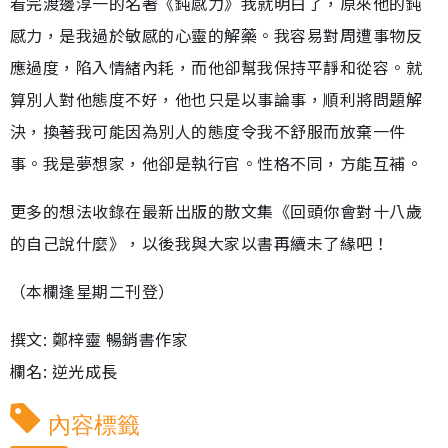
看完渡邊淳一的名著《鈍感力》我就明白了，原來他的鈍
感力，是我過於敏感的心靈的解藥。我容易對周遭事物反
應過度，陷入情緒內耗，而他卻幫我保持平靜和從容。就
算別人對他態度不好，他也只是以事論事，順利將問題解
決，換著我可能因為別人的態度令我不舒服而放棄一件
事。我是夢想家，他卻是執行官。性格不同，方能互補。
更多的想法收錄在最新出版的散文集《回頭你會對十八歲
的自己說什麼》，以後我與大家以書再續未了緣吧！
（本欄逢星期二刊登）
撰文: 鄭梓靈 暢銷書作家
欄名: 逆光成長
內容標籤