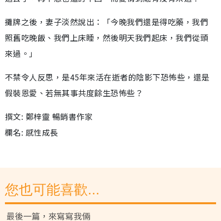
攤牌之後，妻子淡然說出：「今晚我們還是得吃藥，我們
照舊吃晚飯、我們上床睡，然後明天我們起床，我們從頭
來過。」
不禁令人反思，是45年來活在逝者的陰影下恐怖些，還是
假裝恩愛、若無其事共度餘生恐怖些？
撰文: 鄭梓靈 暢銷書作家
欄名: 感性成長
您也可能喜歡...
最後一篇，來寫寫我倆