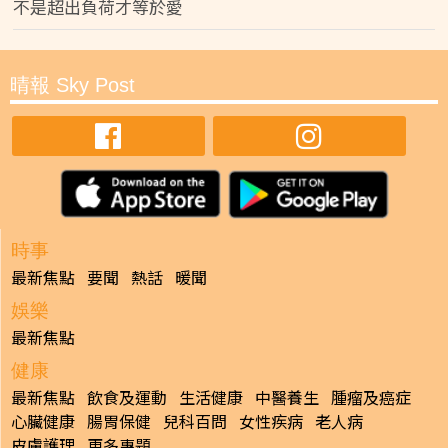
不是超出負荷才等於愛
晴報 Sky Post
時事
最新焦點
要聞
熱話
暖聞
娛樂
最新焦點
健康
最新焦點
飲食及運動
生活健康
中醫養生
腫瘤及癌症
心臟健康
腸胃保健
兒科百問
女性疾病
老人病
皮膚護理
更多專題