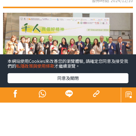
發佈時間: 2024/12/10
本網站使用Cookies來改善您的瀏覽體驗, 請確定您同意及接受我
們的
私隱政策與使用條款
才繼續瀏覽。
同意及關閉
青少年係未來社會嘅主人翁，佢哋嘅幸福感同時都係我們
未來幸福嘅所在。芸芸幸福感範疇之中，黛安認為精神健
康尤為重要，亦係近年社會各界關注所在。為咗凝聚更大
嘅社會力量以更廣泛嘅層面支持我哋呢班未來社會嘅主人
翁，同時響應特首喺《施政報告》中提出嘅加強支持青少