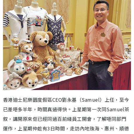
香港迪士尼樂園度假區CEO劉永基（Samuel）上任，至今
已差唔多半年，時間真過得快。上星期第一次同Samuel茶
叙，講開原來佢已經同過百前綫員工開會，了解唔同部門
運作，上星期仲趁有3日時間，走訪內地珠海、惠州、順德