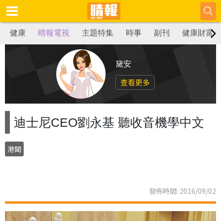
健康
晴報電視
主題特集
時事
副刊
健康財富
黛安
查看更多
迪士尼CEO劉永基 聽收音機學中文
港聞
發佈時間: 2016/09/02