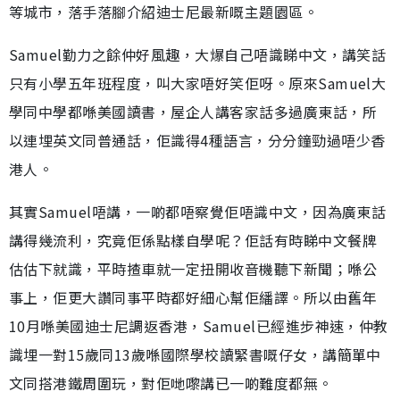
等城市，落手落腳介紹迪士尼最新嘅主題園區。
Samuel勤力之餘仲好風趣，大爆自己唔識睇中文，講笑話
只有小學五年班程度，叫大家唔好笑佢呀。原來Samuel大
學同中學都喺美國讀書，屋企人講客家話多過廣東話，所
以連埋英文同普通話，佢識得4種語言，分分鐘勁過唔少香
港人。
其實Samuel唔講，一啲都唔察覺佢唔識中文，因為廣東話
講得幾流利，究竟佢係點樣自學呢？佢話有時睇中文餐牌
估估下就識，平時揸車就一定扭開收音機聽下新聞；喺公
事上，佢更大讚同事平時都好細心幫佢繙譯。所以由舊年
10月喺美國迪士尼調返香港，Samuel已經進步神速，仲教
識埋一對15歲同13歲喺國際學校讀緊書嘅仔女，講簡單中
文同搭港鐵周圍玩，對佢哋嚟講已一啲難度都無。