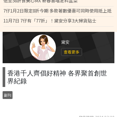
低至58折食美心MX 新春喜嚐足料盆菜
7仔1月2日限定8折今期 多款著數優惠可同時使用抵上抵
11月7日 7仔有「77折」！黛安分享3大掃貨貼士
黛安
查看更多
香港千人齊倡好精神 各界聚首創世
界紀錄
副刊