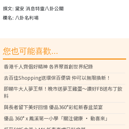
撰文: 黛安 消息特靈八卦公關
欄名: 八卦名利場
您也可能喜歡...
香港千人齊倡好精神 各界聚首創世界紀錄
去百佳Shopping送環保百便袋 仲可以無限換新！
即睇牛大人夢王祭！晚市送夢王雞蛋～讚好FB送布丁飲
料
與長者留下美好回憶 優品360°彩虹新春盆菜宴
優品 360° x 鳳溪第一小學「關注健康 • 動喜來」