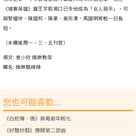
《城寨英雄》露王字肌場口已令他成為「女人殺手」，可
與黎耀祥、陳國邦、陳豪、黃宗澤、馬國明等較一日長
短。
（本欄逢周一、三、五刊登）
撰文: 查小欣 娛樂教母
欄名: 娛樂酷辣辣
您也可能喜歡...
《白蛇傳．情》將粵劇年輕化
《好聲好戲》應開第二部曲