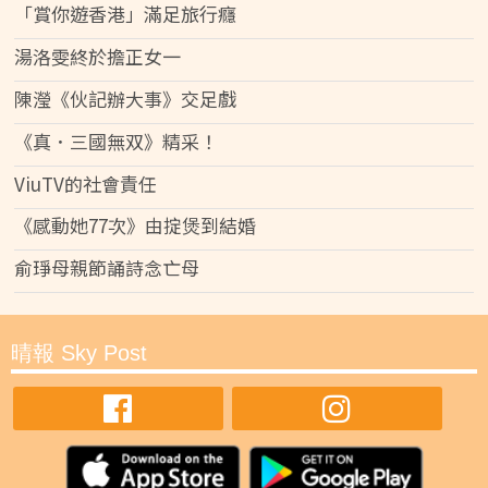
「賞你遊香港」滿足旅行癮
湯洛雯終於擔正女一
陳瀅《伙記辦大事》交足戲
《真．三國無双》精采！
ViuTV的社會責任
《感動她77次》由掟煲到結婚
俞琤母親節誦詩念亡母
晴報 Sky Post