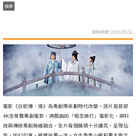
娛樂
發佈時間: 2021/05/31
電影《白蛇傳．情》為粵劇帶來劃時代改變。該片是首部
4K全景聲粵劇電影，將戲曲的「唱念做打」電影化，將科
技與傳統粵劇無縫融合，全片每個鏡頭十分講究，呈現仙
氣，如幻似真，視覺效果一流。女主角曾小敏和男主角文