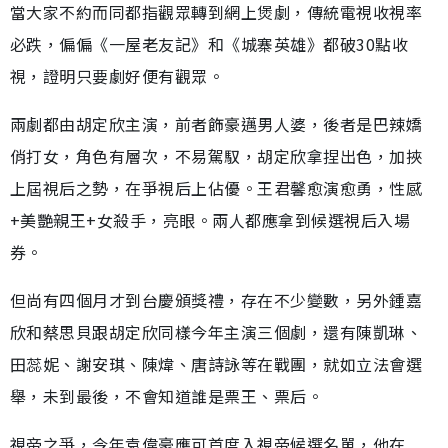
當大家不約而同都指觀眾轉到網上煲劇，傳統電視收視率
必跌，偏偏《一屋老友記》和《城寨英雄》都破30點收
視，證明只要劇好便有觀眾。
兩劇都由胡定欣主演，前者飾豪邁男人婆，後者是巴辣嬌
俏打女，角色有層次，不易駕馭，胡定欣拿捏出色，加挾
上屆視后之勢，在爭視后上佔優。王君馨愈演愈勇，性感
+美艷親王+女殺手，亮眼。兩人都應拿到候選視后入場
券。
但尚有四個月才到台慶頒獎禮，存在不少變數，另外鍾嘉
欣和蔡思貝跟胡定欣同樣今年主演三個劇，還有陳凱琳、
田蕊妮、謝安琪、陳煒、唐詩詠等在戰團，就如立法會選
舉，未到最後，不會知道誰是票王、票后。
視帝之爭，今年袁偉豪應可首度入視帝候選名單，他在