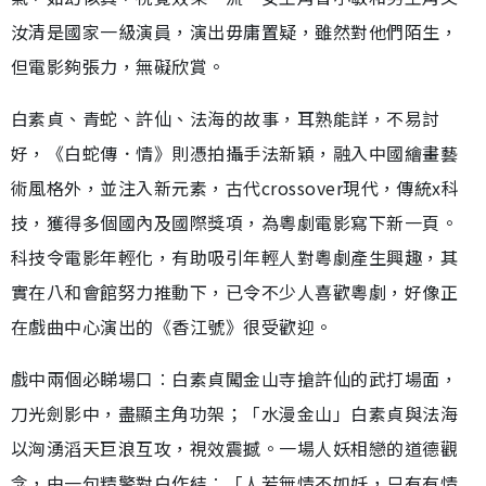
汝清是國家一級演員，演出毋庸置疑，雖然對他們陌生，
但電影夠張力，無礙欣賞。
白素貞、青蛇、許仙、法海的故事，耳熟能詳，不易討
好，《白蛇傳．情》則憑拍攝手法新穎，融入中國繪畫藝
術風格外，並注入新元素，古代crossover現代，傳統x科
技，獲得多個國內及國際獎項，為粵劇電影寫下新一頁。
科技令電影年輕化，有助吸引年輕人對粵劇產生興趣，其
實在八和會館努力推動下，已令不少人喜歡粵劇，好像正
在戲曲中心演出的《香江號》很受歡迎。
戲中兩個必睇場口︰白素貞闖金山寺搶許仙的武打場面，
刀光劍影中，盡顯主角功架；「水漫金山」白素貞與法海
以洶湧滔天巨浪互攻，視效震撼。一場人妖相戀的道德觀
念，由一句精警對白作結︰「人若無情不如妖，只有有情