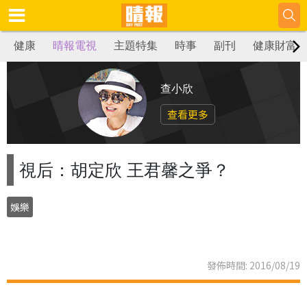
健康
晴報電視
主題特集
時事
副刊
健康財富
查小欣
查看更多
視后：胡定欣 王君馨之爭？
娛樂
發佈時間: 2016/08/19