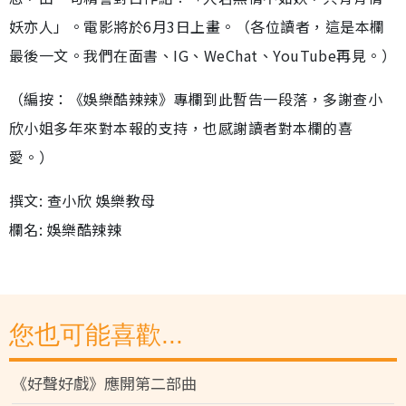
妖亦人」。電影將於6月3日上畫。（各位讀者，這是本欄
最後一文。我們在面書、IG、WeChat、YouTube再見。）
（編按：《娛樂酷辣辣》專欄到此暫告一段落，多謝查小
欣小姐多年來對本報的支持，也感謝讀者對本欄的喜
愛。）
撰文: 查小欣 娛樂教母
欄名: 娛樂酷辣辣
您也可能喜歡...
《好聲好戲》應開第二部曲