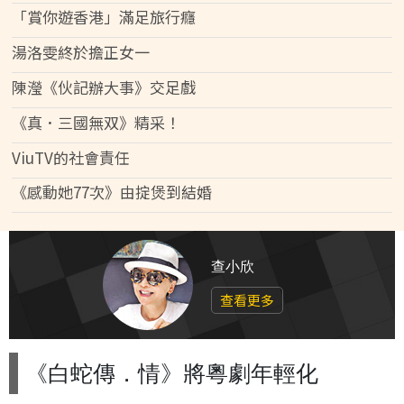
「賞你遊香港」滿足旅行癮
湯洛雯終於擔正女一
陳瀅《伙記辦大事》交足戲
《真．三國無双》精采！
ViuTV的社會責任
《感動她77次》由掟煲到結婚
查小欣
查看更多
《白蛇傳．情》將粵劇年輕化