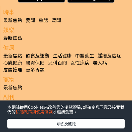
時事
最新焦點
要聞
熱話
暖聞
娛樂
最新焦點
健康
最新焦點
飲食及運動
生活健康
中醫養生
腫瘤及癌症
心臟健康
腸胃保健
兒科百問
女性疾病
老人病
皮膚護理
更多專題
寵物
最新焦點
副刊
最新焦點
本網站使用Cookies來改善您的瀏覽體驗, 請確定您同意及接受我
們的
私隱政策與使用條款
才繼續瀏覽。
日報
揭頁版
港聞
財經/地產
中國/國際
娛樂
Healthy Life
同意及關閉
生活副刊
親子/教育
體育
專題/人物
昔日晴報