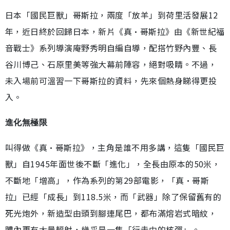
日本「國民巨獸」哥斯拉，兩度「放羊」到荷里活發展12
年，近日終於回歸日本，新片《真·哥斯拉》由《新世紀福
音戰士》系列導演庵野秀明自編自導，配搭竹野內豐、長
谷川博己、石原里美等強大幕前陣容，絕對吸睛。不過，
未入場前可溫習一下哥斯拉的資料，先來個熱身睇得更投
入。
進化無極限
叫得做《真·哥斯拉》，主角是誰不用多講，這隻「國民巨
獸」自1945年面世後不斷「進化」，全長由原本的50米，
不斷地「增高」，作為系列的第29部電影，「真·哥斯
拉」已經「成長」到118.5米，而「武器」除了保留舊有的
死光炮外，新造型由頭到腳連尾巴，都布滿熔岩式暗紋，
體內更有大量輻射，幾乎是一隻「行走中的核彈」。