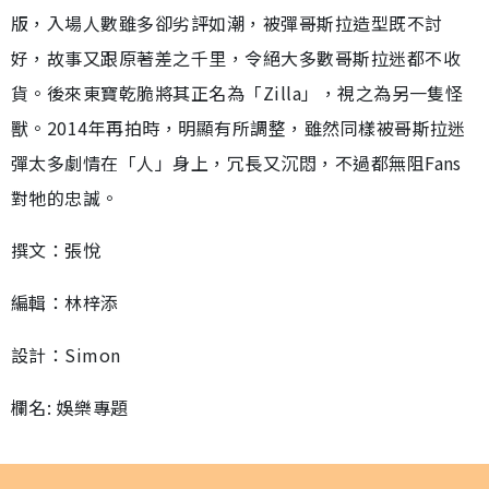
版，入場人數雖多卻劣評如潮，被彈哥斯拉造型既不討
好，故事又跟原著差之千里，令絕大多數哥斯拉迷都不收
貨。後來東寶乾脆將其正名為「Zilla」，視之為另一隻怪
獸。2014年再拍時，明顯有所調整，雖然同樣被哥斯拉迷
彈太多劇情在「人」身上，冗長又沉悶，不過都無阻Fans
對牠的忠誠。
撰文：張悅
編輯：林梓添
設計：Simon
欄名: 娛樂專題