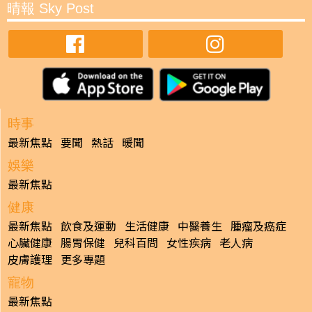
晴報 Sky Post
時事
最新焦點
要聞
熱話
暖聞
娛樂
最新焦點
健康
最新焦點
飲食及運動
生活健康
中醫養生
腫瘤及癌症
心臟健康
腸胃保健
兒科百問
女性疾病
老人病
皮膚護理
更多專題
寵物
最新焦點