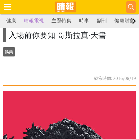
健康
晴報電視
主題特集
時事
副刊
健康財富
入場前你要知 哥斯拉真‧天書
娛樂
發佈時間: 2016/08/19