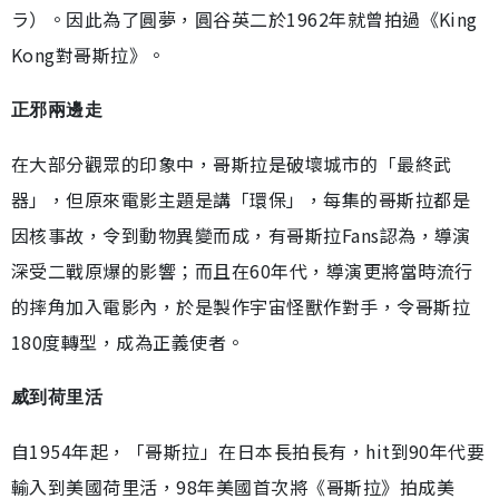
ラ）。因此為了圓夢，圓谷英二於1962年就曾拍過《King
Kong對哥斯拉》。
正邪兩邊走
在大部分觀眾的印象中，哥斯拉是破壞城市的「最終武
器」，但原來電影主題是講「環保」，每集的哥斯拉都是
因核事故，令到動物異變而成，有哥斯拉Fans認為，導演
深受二戰原爆的影響；而且在60年代，導演更將當時流行
的摔角加入電影內，於是製作宇宙怪獸作對手，令哥斯拉
180度轉型，成為正義使者。
威到荷里活
自1954年起，「哥斯拉」在日本長拍長有，hit到90年代要
輸入到美國荷里活，98年美國首次將《哥斯拉》拍成美