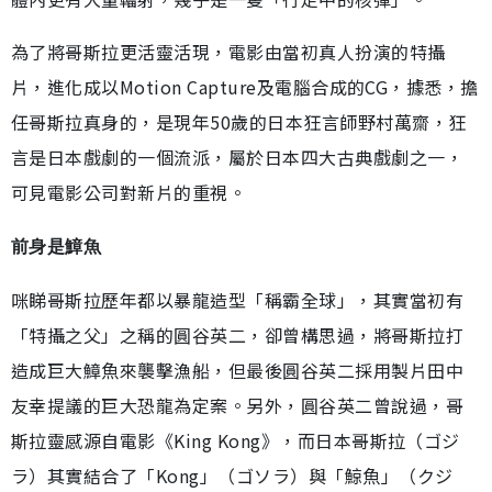
為了將哥斯拉更活靈活現，電影由當初真人扮演的特攝
片，進化成以Motion Capture及電腦合成的CG，據悉，擔
任哥斯拉真身的，是現年50歲的日本狂言師野村萬齋，狂
言是日本戲劇的一個流派，屬於日本四大古典戲劇之一，
可見電影公司對新片的重視。
前身是鱆魚
咪睇哥斯拉歷年都以暴龍造型「稱霸全球」，其實當初有
「特攝之父」之稱的圓谷英二，卻曾構思過，將哥斯拉打
造成巨大鱆魚來襲擊漁船，但最後圓谷英二採用製片田中
友幸提議的巨大恐龍為定案。另外，圓谷英二曾說過，哥
斯拉靈感源自電影《King Kong》，而日本哥斯拉（ゴジ
ラ）其實結合了「Kong」（ゴソラ）與「鯨魚」（クジ