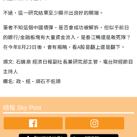
不過，這一研究結果至少顯示出良好的開端。
筆者不知這個中國債彈，是否會成功被解拆，但似乎前日
的銀行/金融板塊有大量資金流入，是春江鴨還是敢死隊？
在今年8月23日後，會有揭曉，看A股是翻上還是翻下。
撰文: 石鏡泉 經濟日報副社長兼研究部主管、電台財經節目
主持人
欄名: 政•經•頑石不低頭
晴報 Sky Post