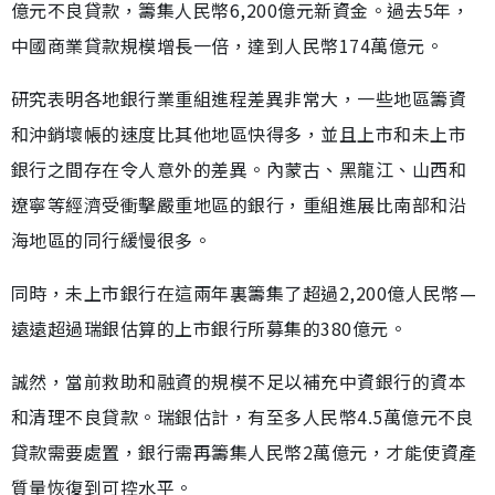
億元不良貸款，籌集人民幣6,200億元新資金。過去5年，
中國商業貸款規模增長一倍，達到人民幣174萬億元。
研究表明各地銀行業重組進程差異非常大，一些地區籌資
和沖銷壞帳的速度比其他地區快得多，並且上市和未上市
銀行之間存在令人意外的差異。內蒙古、黑龍江、山西和
遼寧等經濟受衝擊嚴重地區的銀行，重組進展比南部和沿
海地區的同行緩慢很多。
同時，未上市銀行在這兩年裏籌集了超過2,200億人民幣—
遠遠超過瑞銀估算的上市銀行所募集的380億元。
誠然，當前救助和融資的規模不足以補充中資銀行的資本
和清理不良貸款。瑞銀估計，有至多人民幣4.5萬億元不良
貸款需要處置，銀行需再籌集人民幣2萬億元，才能使資產
質量恢復到可控水平。