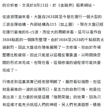
的分析者，文見於8月15日，於《金融界》股票網站。
從波浪理論來看，大盤自2638其至今是在運行一個大型的
三浪反彈結構，內部結構為335（如上圖）。現在大盤已經
在運行最後的B-c5浪。而從大的周期來看，這可以看作自
3684點起的一個旗形整理。由於3684至2638的千點殺跌太
過劇烈，因此大盤或在隨後展開了一次修復，但由於市場
整體比較疲弱，因此只能是以這種反覆震盪，以時間換空
間的形式來完成。但現在看，這個修復的過程很可能快要
完成了。
行情走到這裏其實已經愈發明朗了，雖然看似強勢，但這
就是最後的一波的反彈而已，是主力的自救行情，就是拉
高出貨！主力要的就是這種「強勢突破」的效果，因為只
有這樣才能充分挑逗人們的神經，另人們充滿遐想，積極