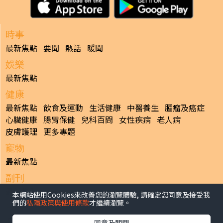
時事
最新焦點
要聞
熱話
暖聞
娛樂
最新焦點
健康
最新焦點
飲食及運動
生活健康
中醫養生
腫瘤及癌症
心臟健康
腸胃保健
兒科百問
女性疾病
老人病
皮膚護理
更多專題
寵物
最新焦點
副刊
最新焦點
本網站使用Cookies來改善您的瀏覽體驗, 請確定您同意及接受我
們的
私隱政策與使用條款
才繼續瀏覽。
日報
揭頁版
港聞
財經/地產
中國/國際
娛樂
Healthy Life
同意及關閉