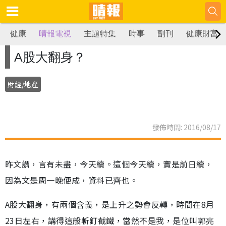
健康
晴報電視
主題特集
時事
副刊
健康財富
A股大翻身？
財經/地產
發佈時間: 2016/08/17
昨文謂，言有未盡，今天續。這個今天續，實是前日續，
因為文是周一晚便成，資料已齊也。
A股大翻身，有兩個含義，是上升之勢會反轉，時間在8月
23日左右，講得這般斬釘截鐵，當然不是我，是位叫郭亮