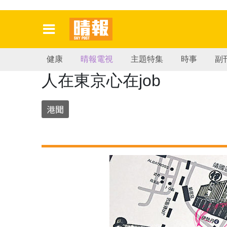
健康
晴報電視
主題特集
時事
副
人在東京心在job
港聞