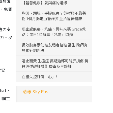
我想說
【若善健談】愛與痛的邊緣
e、免費
胸悶、頭脹、手腳麻痺？黃祥興不靠藥
物 1個月拆走血管炸彈 重拾醒神健康
盡力安
私密處痕癢、灼痛、異味來襲 Grace教
路：每日1粒解決「私密」問題
壓力。沒
長效胰島素助糖友穩定控糖 醫生拆解胰
島素針劑迷思
唔止面黃 生痘痘 長期攰都可能肝損傷 黃
祥興逆轉肝機能 慶幸及早護肝
又緊
血糖失控好傷「心」!
at，
晴報 Sky Post
f個工