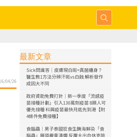
最新文章
Sick問識答｜皮膚現白斑=真菌纏身？
醫生教1方法分辨汗斑vs白蝕 解析發作
6/04/26
成因大不同
政府資助免費打針｜新一季度「流感疫
苗接種計劃」引入130萬劑疫苗 8類人可
優先接種 科興疫苗最快月底先到港【附
4條件免費接種】
食腦蟲｜男子泰國狂食生醃海鮮染「食
腦蟲」腸道嚴重潰爛 反覆大出血休克險