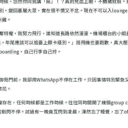
時候，忽然你同我講「無」！？真的充血上眼，不嬲豬就假。
，變回基層大眾，實在很不慣又不忿。現在不可以入loung
米雞。
奪特權，我努力飛行，誰知道長路依然漫漫。機場櫃台的小姐
住飛，年尾應該可以追番上銀卡級別。」搭飛機也要跑數，真大
arding，自己行李自己拎。
苑門前，我卻用WhatsApp不停在工作。只因事情特別緊急
繁花。
復存在，任何時候都是工作時候。往往同時間開了幾個group ch
雙藍剔閃不停。試過有一晚竟互閃到凌晨，渾然忘了睡覺，忘了of