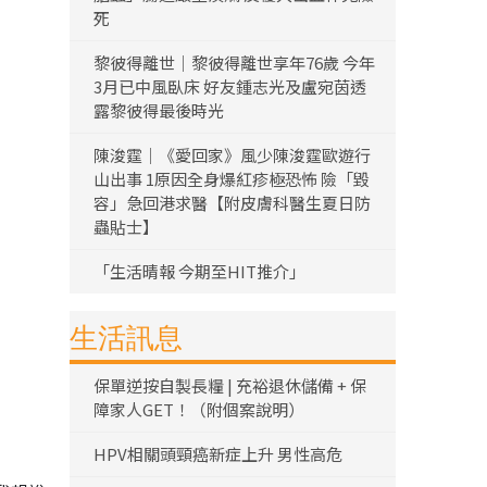
死
黎彼得離世｜黎彼得離世享年76歲 今年
3月已中風臥床 好友鍾志光及盧宛茵透
露黎彼得最後時光
陳浚霆｜《愛回家》風少陳浚霆歐遊行
山出事 1原因全身爆紅疹極恐怖 險「毀
容」急回港求醫【附皮膚科醫生夏日防
蟲貼士】
「生活晴報 今期至HIT推介」
生活訊息
保單逆按自製長糧 | 充裕退休儲備 + 保
障家人GET！（附個案說明）
HPV相關頭頸癌新症上升 男性高危