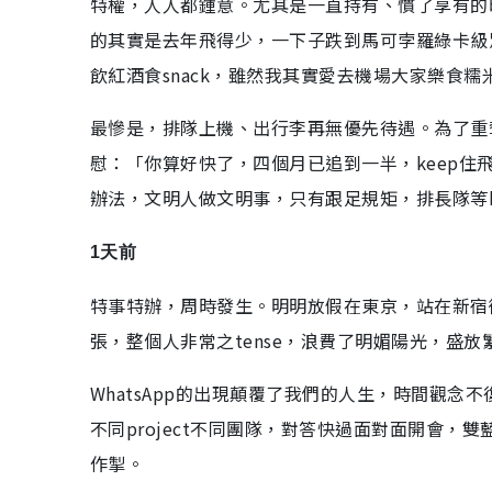
特權，人人都鍾意。尤其是一直持有、慣了享有的
的其實是去年飛得少，一下子跌到馬可孛羅綠卡級別
飲紅酒食snack，雖然我其實愛去機場大家樂食糯
最慘是，排隊上機、出行李再無優先待遇。為了重
慰：「你算好快了，四個月已追到一半，keep
辦法，文明人做文明事，只有跟足規矩，排長隊等bo
1天前
特事特辦，周時發生。明明放假在東京，站在新宿御
張，整個人非常之tense，浪費了明媚陽光，盛放
WhatsApp的出現顛覆了我們的人生，時間觀念不
不同project不同團隊，對答快過面對面開會，
作掣。