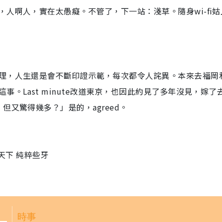
人啊人，實在太愚癡。不管了，下一站：淺草。隨身wi-fi姑
理，人生還是會不斷印證示範，每次都令人詫異。本來去福岡
。Last minute改道東京，也因此約見了多年沒見，嫁了
又驚得幾多？」是的，agreed。
廣告天下 純粹些牙
時事