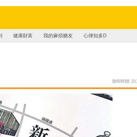
刊
健康財富
我的麻煩糖友
心律知多D
發佈時間: 201