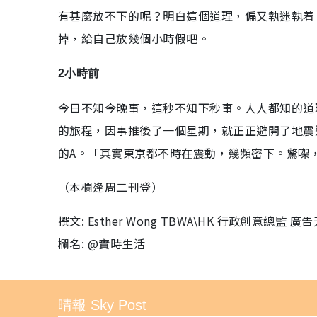
有甚麼放不下的呢？明白這個道理，偏又執迷執着，
掉，給自己放幾個小時假吧。
2小時前
今日不知今晚事，這秒不知下秒事。人人都知的道
的旅程，因事推後了一個星期，就正正避開了地震這事
的A。「其實東京都不時在震動，幾頻密下。驚㗎，但
（本欄逢周二刊登）
撰文: Esther Wong TBWA\HK 行政創意總監 
欄名: @實時生活
晴報 Sky Post