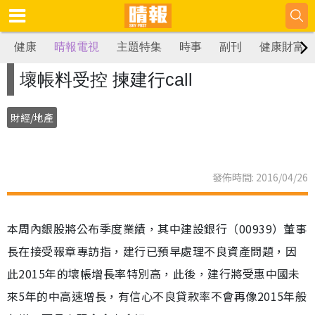
健康
晴報電視
主題特集
時事
副刊
健康財富
壞帳料受控 揀建行call
財經/地產
發佈時間: 2016/04/26
本周內銀股將公布季度業績，其中建設銀行（00939）董事
長在接受報章專訪指，建行已預早處理不良資產問題，因
此2015年的壞帳增長率特別高，此後，建行將受惠中國未
來5年的中高速增長，有信心不良貸款率不會再像2015年般