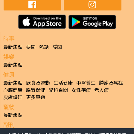
時事
最新焦點
要聞
熱話
暖聞
娛樂
最新焦點
健康
最新焦點
飲食及運動
生活健康
中醫養生
腫瘤及癌症
心臟健康
腸胃保健
兒科百問
女性疾病
老人病
皮膚護理
更多專題
寵物
最新焦點
副刊
最新焦點