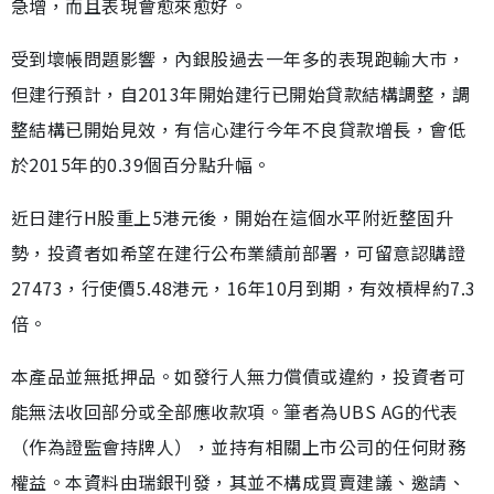
急增，而且表現會愈來愈好。
受到壞帳問題影響，內銀股過去一年多的表現跑輸大巿，
但建行預計，自2013年開始建行已開始貸款結構調整，調
整結構已開始見效，有信心建行今年不良貸款增長，會低
於2015年的0.39個百分點升幅。
近日建行H股重上5港元後，開始在這個水平附近整固升
勢，投資者如希望在建行公布業績前部署，可留意認購證
27473，行使價5.48港元，16年10月到期，有效槓桿約7.3
倍。
本產品並無抵押品。如發行人無力償債或違約，投資者可
能無法收回部分或全部應收款項。筆者為UBS AG的代表
（作為證監會持牌人），並持有相關上市公司的任何財務
權益。本資料由瑞銀刊發，其並不構成買賣建議、邀請、