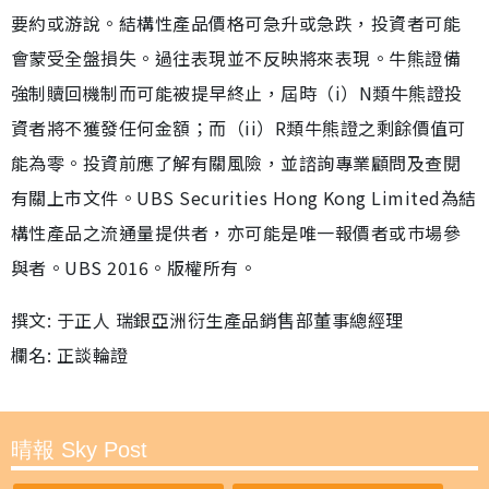
要約或游說。結構性產品價格可急升或急跌，投資者可能
會蒙受全盤損失。過往表現並不反映將來表現。牛熊證備
強制贖回機制而可能被提早終止，屆時（i）N類牛熊證投
資者將不獲發任何金額；而（ii）R類牛熊證之剩餘價值可
能為零。投資前應了解有關風險，並諮詢專業顧問及查閱
有關上市文件。UBS Securities Hong Kong Limited為結
構性產品之流通量提供者，亦可能是唯一報價者或巿場參
與者。UBS 2016。版權所有。
撰文: 于正人 瑞銀亞洲衍生產品銷售部董事總經理
欄名: 正談輪證
晴報 Sky Post