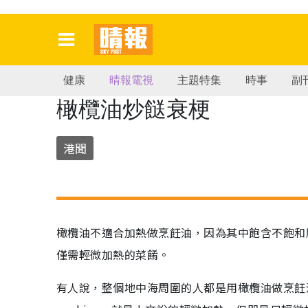
健康
晴報電視
主題特集
時事
副
橄欖油炒餸衰梗
港聞
橄欖油不適合加熱做烹飪油，因為其中飽含不飽和
僅需輕微加熱的菜餚。
有人說，整個地中海周圍的人都是用橄欖油做烹飪油