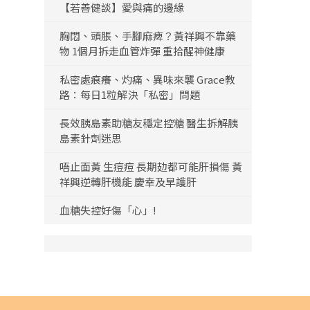
【若善健談】愛與痛的邊緣
胸悶、頭脹、手腳麻痺？黃祥興不靠藥
物 1個月拆走血管炸彈 重拾醒神健康
私密處痕癢、灼痛、異味來襲 Grace教
路：每日1粒解決「私密」問題
長效胰島素助糖友穩定控糖 醫生拆解胰
島素針劑迷思
唔止面黃 生痘痘 長期攰都可能肝損傷 黃
祥興逆轉肝機能 慶幸及早護肝
血糖失控好傷「心」!