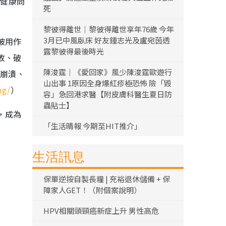
的健康問
死
黎彼得離世｜黎彼得離世享年76歲 今年
3月已中風臥床 好友鍾志光及盧宛茵透
被用作
露黎彼得最後時光
敗、破
陳浚霆｜《愛回家》風少陳浚霆歐遊行
統崩潰、
山出事 1原因全身爆紅疹極恐怖 險「毀
ng/
）
容」急回港求醫【附皮膚科醫生夏日防
蟲貼士】
，成為
「生活晴報 今期至HIT推介」
生活訊息
保單逆按自製長糧 | 充裕退休儲備 + 保
障家人GET！（附個案說明）
HPV相關頭頸癌新症上升 男性高危