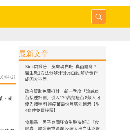
最新文章
Sick問識答｜皮膚現白斑=真菌纏身？
醫生教1方法分辨汗斑vs白蝕 解析發作
6/04/27
成因大不同
政府資助免費打針｜新一季度「流感疫
苗接種計劃」引入130萬劑疫苗 8類人可
菜，或
優先接種 科興疫苗最快月底先到港【附
4條件免費接種】
食腦蟲｜男子泰國狂食生醃海鮮染「食
腦蟲」腸道嚴重潰爛 反覆大出血休克險