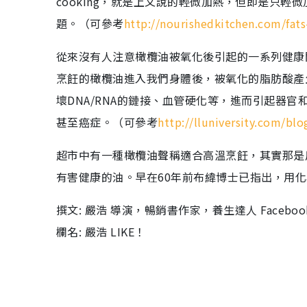
cooking，就是上文說的輕微加熱，但即是只
題。（可參考
http://nourishedkitchen.com/fats
從來沒有人注意橄欖油被氧化後引起的一系列健康
烹飪的橄欖油進入我們身體後，被氧化的脂肪酸產
壞DNA/RNA的鏈接、血管硬化等，進而引起器
甚至癌症。（可參考
http://lluniversity.com/bl
超市中有一種橄欖油聲稱適合高溫烹飪，其實那是
有害健康的油。早在60年前布緯博士已指出，用
撰文: 嚴浩 導演，暢銷書作家，養生達人 Faceb
欄名: 嚴浩 LIKE！