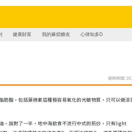
刊
健康財富
我的麻煩糖友
心律知多D
發佈時間: 201
脂肪酸，包括葉綠素這種極容易氧化的光敏物質，只可以做涼
，說對了一半，地中海飲食不流行中式的煎炒，只有light