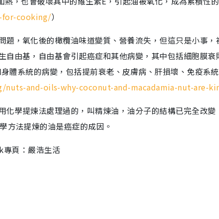
輕微加熱，也會破壞其中的維生素E，引起油被氧化，成為累積性
-for-cooking/
）
問題，氧化後的橄欖油味道變質、營養流失，但這只是小事，
生自由基，自由基會引起癌症和其他病變，其中包括細胞膜衰
官和身體系統的病變，包括提前衰老、皮膚病、肝損壞、免疫系
og/nuts-and-oils-why-coconut-and-macadamia-nut-are-ki
用化學提煉法處理過的，叫精煉油，油分子的結構已完全改變
化學方法提煉的油是癌症的成因。
ook專頁：嚴浩生活