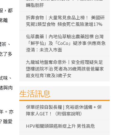
轉脂肪肝
服，都
折壽食物｜大量常見食品上榜！ 美國研
常離
究揭1類型食物 頻食死亡風險激增17%
仙草農藥丨內地仙草驗出農藥超標 台灣
「鮮芋仙」及「CoCo」疑涉事 供應商急
濃茶、
澄清：未流入市面
吃了多
九龍城地盤奪命意外丨安全經理疑失足
墮樓送院不治 死者為39歲兩孩爸爸屬家
庭支柱育7歲及3歲子女
試味、
緒與肉
生活訊息
保單逆按自製長糧 | 充裕退休儲備 + 保
年。亦
障家人GET！（附個案說明）
？雖愛
HPV相關頭頸癌新症上升 男性高危