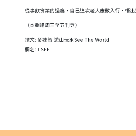
從事飲食業的過癮，自己這次老大歲數入行，悟出
（本欄逢周三至五刊登）
撰文: 鄧達智 遊山玩水See The World
欄名: I SEE