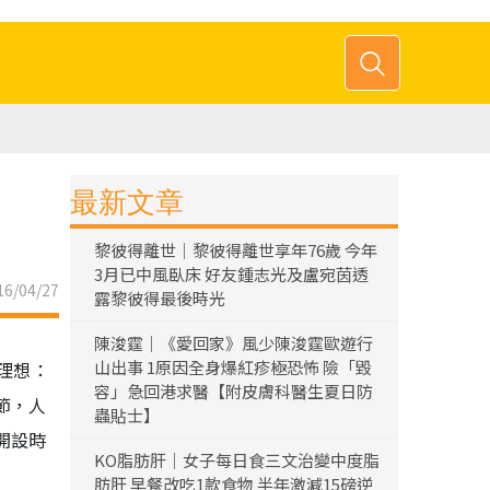
最新文章
黎彼得離世｜黎彼得離世享年76歲 今年
3月已中風臥床 好友鍾志光及盧宛茵透
6/04/27
露黎彼得最後時光
陳浚霆｜《愛回家》風少陳浚霆歐遊行
山出事 1原因全身爆紅疹極恐怖 險「毀
理想：
容」急回港求醫【附皮膚科醫生夏日防
節，人
蟲貼士】
開設時
KO脂肪肝｜女子每日食三文治變中度脂
肪肝 早餐改吃1款食物 半年激減15磅逆