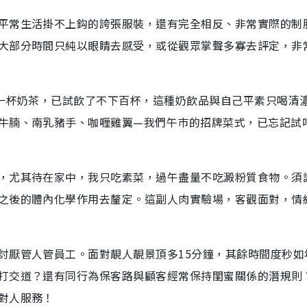
平常生活掛不上鈎的誇張服裝，還有完全相反、非常實際的制
大部分時間只純以眼睛去感受，或從觀眾掌聲多寡去評定，非
如一杯奶茶，已試飲了不下百杯，這種奶飲品與自己平素只喝清
牛腩、南乳豬手、咖喱雞翼—我們午巿的招牌菜式，已忘記試
，尤其待在家中，我只吃素菜，過午盡量不吃澱粉質食物。須
之後的體內化學作用去釐定。這副人肉實驗場，客觀面對，情
討厭管人管員工。面對靚人靚景頂多15分鐘，其餘時間度秒如
打交道？還有同行為保客路與顧客經常保持閨蜜關係的潛規則
對人服務！