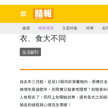
健康
晴報電視
主題特集
時事
副
衣、食大不同
生活副刊
自去年三月起，足足13個月前簽署租約，原應在
做埋年尾過肥年。但現實又點會咁理想？前租客糾
人放假去了。四月上旬開始試業，還有各式之前耩
裝店的過程與心情完全兩樣！