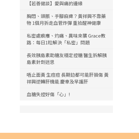
【若善健談】愛與痛的邊緣
胸悶、頭脹、手腳麻痺？黃祥興不靠藥
物 1個月拆走血管炸彈 重拾醒神健康
私密處痕癢、灼痛、異味來襲 Grace教
路：每日1粒解決「私密」問題
長效胰島素助糖友穩定控糖 醫生拆解胰
島素針劑迷思
唔止面黃 生痘痘 長期攰都可能肝損傷 黃
祥興逆轉肝機能 慶幸及早護肝
血糖失控好傷「心」!