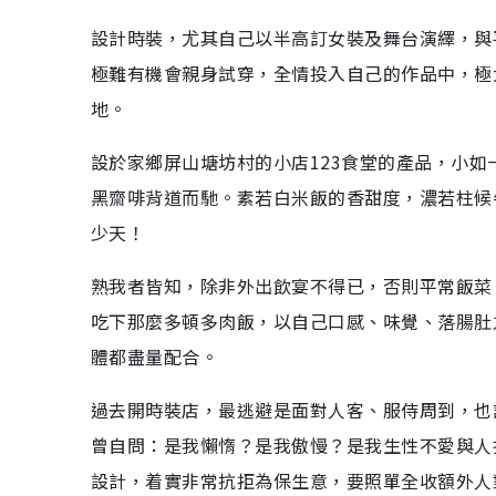
設計時裝，尤其自己以半高訂女裝及舞台演繹，與
極難有機會親身試穿，全情投入自己的作品中，極
地。
設於家鄉屏山塘坊村的小店123食堂的產品，小
黑齋啡背道而馳。素若白米飯的香甜度，濃若柱候
少天！
熟我者皆知，除非外出飲宴不得已，否則平常飯菜
吃下那麼多頓多肉飯，以自己口感、味覺、落腸肚
體都盡量配合。
過去開時裝店，最逃避是面對人客、服侍周到，也
曾自問：是我懶惰？是我傲慢？是我生性不愛與人
設計，着實非常抗拒為保生意，要照單全收額外人