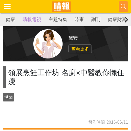
健康
晴報電視
主題特集
時事
副刊
健康財富
黛安
查看更多
領展烹飪工作坊 名廚×中醫教你懶住
瘦
港聞
發佈時間: 2016/05/11