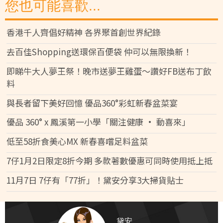
您也可能喜歡...
香港千人齊倡好精神 各界聚首創世界紀錄
去百佳Shopping送環保百便袋 仲可以無限換新！
即睇牛大人夢王祭！晚市送夢王雞蛋～讚好FB送布丁飲
料
與長者留下美好回憶 優品360°彩虹新春盆菜宴
優品 360° x 鳳溪第一小學「關注健康 • 動喜來」
低至58折食美心MX 新春喜嚐足料盆菜
7仔1月2日限定8折今期 多款著數優惠可同時使用抵上抵
11月7日 7仔有「77折」！黛安分享3大掃貨貼士
黛安