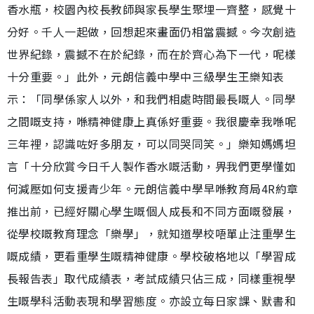
香水瓶，校園內校長教師與家長學生聚埋一齊整，感覺十
分好。千人一起做，回想起來畫面仍相當震撼。今次創造
世界紀錄，震撼不在於紀錄，而在於齊心為下一代，呢樣
十分重要。」此外，元朗信義中學中三級學生王樂知表
示：「同學係家人以外，和我們相處時間最長嘅人。同學
之間嘅支持，喺精神健康上真係好重要。我很慶幸我喺呢
三年裡，認識咗好多朋友，可以同哭同笑。」樂知媽媽坦
言「十分欣賞今日千人製作香水嘅活動，畀我們更學懂如
何減壓如何支援青少年。元朗信義中學早喺教育局4R約章
推出前，已經好關心學生嘅個人成長和不同方面嘅發展，
從學校嘅教育理念「樂學」，就知道學校唔單止注重學生
嘅成績，更看重學生嘅精神健康。學校破格地以「學習成
長報告表」取代成績表，考試成績只佔三成，同樣重視學
生嘅學科活動表現和學習態度。亦設立每日家課、默書和