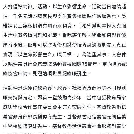
人齊倡好精神」活動，以生命影響生命。活動當日邀請超
過一千名元朗區嘅家長與學生齊集校園製作減壓香水。吳
雅婷女士無私捐贈有關香水物資，「希望幫助年輕人克服
生活中嘅各種困難和挑戰。當呢班年輕人學識如何製作減
壓香水後，佢哋可以將呢份知識傳授畀身邊嘅朋友，真正
實現『以生命影響生命』嘅目標。」為隆重其事，大會仲
以呢件甚具社會意義嘅活動慶祝國慶75周年，更向世界紀
錄協會申請，見證這項世界紀錄嘅誕生。
活動仲迅速獲得教育界、政界、社福界及商界等不同界別
嘅支持與肯定，聚首一堂鼓勵青少年。當中包括教育局家
庭與學校合作事宜委員會主席方奕展先生、基督教香港信
義會教育部部長劉偉海先生、基督教香港信義會元朗信義
中學校監陳健雄先生、基督教香港信義會社會服務部青少