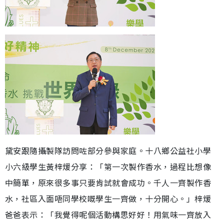
黛安跟隨攝製隊訪問咗部分參與家庭。十八鄉公益社小學
小六級學生黃梓煖分享：「第一次製作香水，過程比想像
中簡單，原來很多事只要肯試就會成功。千人一齊製作香
水，社區入面唔同學校嘅學生一齊做，十分開心。」梓煖
爸爸表示：「我覺得呢個活動構思好好！用氣味一齊放入