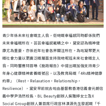
青少年係未來社會嘅主人翁，佢哋嘅幸福感同時都係我們
未來幸福嘅所在。芸芸幸福感範疇之中，黛安認為精神健
康尤為重要，亦係近年社會各界關注所在。為咗凝聚更大
嘅社會力量以更廣泛嘅層面支持我哋呢班未來社會嘅主人
翁，同時響應特首喺《施政報告》中提出嘅加強支持青少
年身心健康精神素養嘅號召，以及教育局嘅「4Rs精神健康
約章」（Rest，Relaxation，Relationship，
Resilience），黛安早前就去咗由基督教香港信義會元朗信
義中學尹浩然校長、BL Beauty創辦人吳雅婷女士及X
Social Group創辦人兼首席行政官林漢源先生發起嘅「千