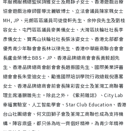
年服務服務總監侯詩雅女士及周靜子女士、香港遊戲治療
協會遊戲治療師督導沈麗敏博士、立法會議員陳家珮女士
MH, JP、元朗區區議員司徒俊軒先生、余仲良先生及劉桂
容女士、屯門區區議員麥美儀女士、大灣區扶輪社社長李
彥儀女士、寶馬山扶輪社社長張泳姿女士、香港北部都會
優秀青少年聯會會長林以律先生、香港中華廠商聯合會會
長盧金榮博士BBS，JP、香港品牌總商會會長黃毅超先
生、香港品牌總商會創會會長趙振國先生、國際美業評審
總會會長朱雯迪女士、⁠勵進國際培訓學院行政總栽倪惠畧
女士、香港品牌總商會前會長陳彩雲女士及荃灣工商聯署
理主席潘鵬雛先士。除此之外，《紫荊雜誌》、City Lab
幸福實驗室、人工智能學會、Star Club Education、香港
台山社團總會、何文田獅子會及荃灣工商聯也成為支持機
構。陣容鼎盛，都只係為咗一齊倡好精神，為青少年精神