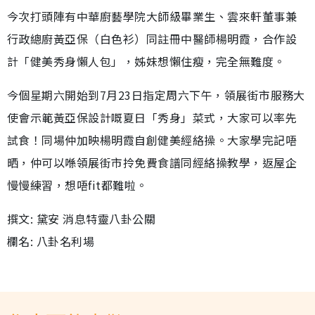
今次打頭陣有中華廚藝學院大師級畢業生、雲來軒董事兼
行政總廚黃亞保（白色衫）同註冊中醫師楊明霞，合作設
計「健美秀身懶人包」，姊妹想懶住瘦，完全無難度。
今個星期六開始到7月23日指定周六下午，領展街市服務大
使會示範黃亞保設計嘅夏日「秀身」菜式，大家可以率先
試食！同場仲加映楊明霞自創健美經絡操。大家學完記唔
晒，仲可以喺領展街市拎免費食譜同經絡操教學，返屋企
慢慢練習，想唔fit都難啦。
撰文: 黛安 消息特靈八卦公關
欄名: 八卦名利場