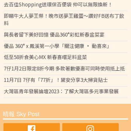
去百佳Shopping送環保百便袋 仲可以無限換新！
即睇牛大人夢王祭！晚市送夢王雞蛋～讚好FB送布丁飲
料
與長者留下美好回憶 優品360°彩虹新春盆菜宴
優品 360° x 鳳溪第一小學「關注健康 • 動喜來」
低至58折食美心MX 新春喜嚐足料盆菜
7仔1月2日限定8折今期 多款著數優惠可同時使用抵上抵
11月7日 7仔有「77折」！黛安分享3大掃貨貼士
大灣區青年發展論壇2023：了解大灣區多元事業發展
晴報 Sky Post