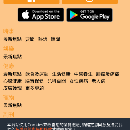
時事
最新焦點
要聞
熱話
暖聞
娛樂
最新焦點
健康
最新焦點
飲食及運動
生活健康
中醫養生
腫瘤及癌症
心臟健康
腸胃保健
兒科百問
女性疾病
老人病
皮膚護理
更多專題
寵物
最新焦點
副刊
最新焦點
本網站使用Cookies來改善您的瀏覽體驗, 請確定您同意及接受我
們的
私隱政策與使用條款
才繼續瀏覽。