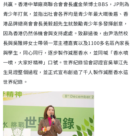
共贏。香港中華廠商聯合會會長盧金榮博士BBS，JP則為
青少年打氣，並指出社會各界均是青少年最大嘅後盾、香
港品牌總商會會長黃毅超先生就鼓勵青少年多發揮創意，
因為香港仍然係機會與支持處處。致辭過後，由尹浩然校
長與吳雅婷女士帶領一眾主禮嘉賓以及1100多名區內家長
與學生，同心同行，逐步製作減壓香水，並同喊「香水噴
一噴，大家好精神」口號。世界紀錄協會認證官吳華江先
生見證整個過程，並正式宣布創造了千人製作減壓香水這
世界紀錄。