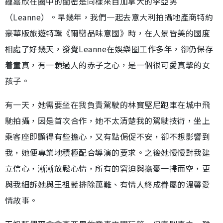
鍾嘉欣在圈中的閨密是同樣來自加拿大的李亞男
（Leanne）。早幾年，我們一起去意大利拍攝地產商特約
豪華版旅遊特輯《爾巒品味意國》時，在人景皆美的國度
相處了好幾天，發覺Leanne在娛樂圈工作多年，卻仍保存
着童真，有一顆過人的赤子之心，是一個很可愛真摯的女
孩子。
有一天，她需要坐在我負責駕駛的林寶堅尼跑車在城中飛
馳拍攝，因是首次合作，她不太清楚我的駕駛技術，坐上
乘客座即顯得有些擔心，又有點侷促不安，卻不想影響到
我，她便專業地積極配合導演的要求。之後她慢慢對我建
立信心，漸漸放鬆心情，所有的窘迫與擔憂一掃而空，更
與我細訴她與王祖藍排除萬難、有情人終成眷屬的溫馨愛
情故事。