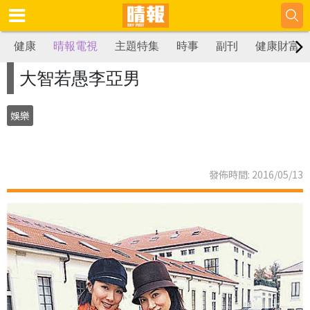
健康
晴報電視
主題特集
時事
副刊
健康財富
大智若愚李亞男
娛樂
發佈時間: 2016/05/13