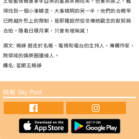
王祖藍偶爾會拿李亞男的童真來開玩笑，但實則喜之，難
得找到一個小事糊塗、大事精明的另一半。他們的合襯早
已跨越外形上的限制，是那種超然俗世傳統觀念的默契與
合拍。隨着日積月累，只會有增無減！
撰文: 楊崢 遊走於名模、電視和電台的主持人，專欄作家，
跨領域的娛樂圈邊緣人。
欄名: 星期五楊崢
晴報 Sky Post