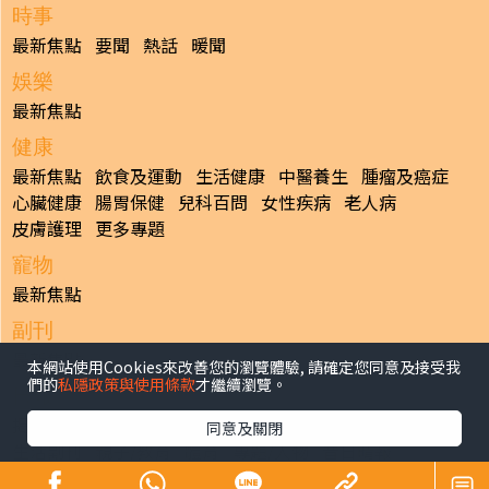
時事
最新焦點
要聞
熱話
暖聞
娛樂
最新焦點
健康
最新焦點
飲食及運動
生活健康
中醫養生
腫瘤及癌症
心臟健康
腸胃保健
兒科百問
女性疾病
老人病
皮膚護理
更多專題
寵物
最新焦點
副刊
最新焦點
本網站使用Cookies來改善您的瀏覽體驗, 請確定您同意及接受我
們的
私隱政策與使用條款
才繼續瀏覽。
日報
揭頁版
港聞
財經/地產
中國/國際
娛樂
Healthy Life
同意及關閉
生活副刊
親子/教育
體育
專題/人物
昔日晴報