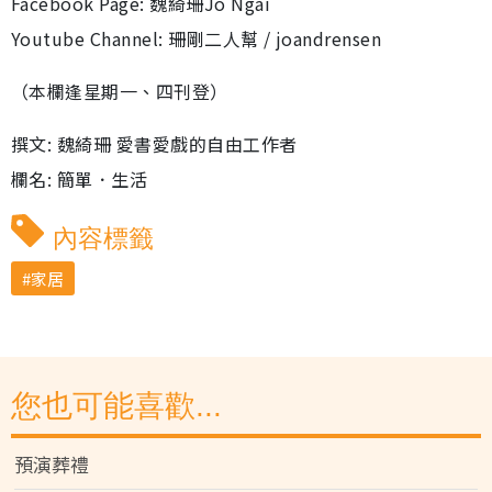
Facebook Page: 魏綺珊Jo Ngai
Youtube Channel: 珊剛二人幫 / joandrensen
（本欄逢星期一、四刊登）
撰文: 魏綺珊 愛書愛戲的自由工作者
欄名: 簡單．生活
內容標籤
家居
您也可能喜歡...
預演葬禮