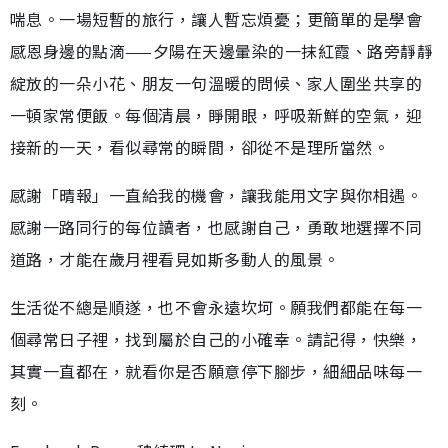
喘息。一場短暫的旅行，讓人暫忘煩憂；更簡單的是學會
感恩身邊的點滴——夕陽在天邊暈染的一抹紅霞、路旁靜靜
綻放的一朵小花、朋友一句溫暖的問候、家人圍坐共享的
一頓家常便飯。每個清晨，睜開眼，呼吸新鮮的空氣，迎
接新的一天，看似尋常的瞬間，卻從不是理所當然。
感謝「晴報」一直給我的機會，讓我能用文字與你相遇。
感謝一路同行的每位讀者，也感謝自己，勇敢地選擇不同
道路，才能在歲月裡看見如斯多動人的風景。
生活從不總是順遂，也不會永遠坎坷。願我們都能在每一
個尋常日子裡，找到屬於自己的小確幸。請記得，快樂，
其實一直都在，就看你是否願意停下腳步，細細品味每一
刻。