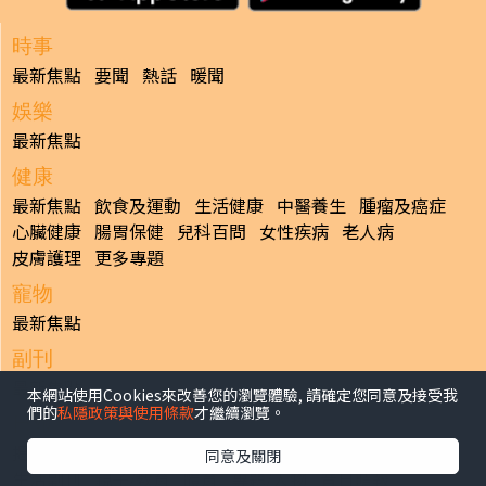
時事
最新焦點
要聞
熱話
暖聞
娛樂
最新焦點
健康
最新焦點
飲食及運動
生活健康
中醫養生
腫瘤及癌症
心臟健康
腸胃保健
兒科百問
女性疾病
老人病
皮膚護理
更多專題
寵物
最新焦點
副刊
最新焦點
本網站使用Cookies來改善您的瀏覽體驗, 請確定您同意及接受我
們的
私隱政策與使用條款
才繼續瀏覽。
日報
揭頁版
港聞
財經/地產
中國/國際
娛樂
Healthy Life
同意及關閉
生活副刊
親子/教育
體育
專題/人物
昔日晴報